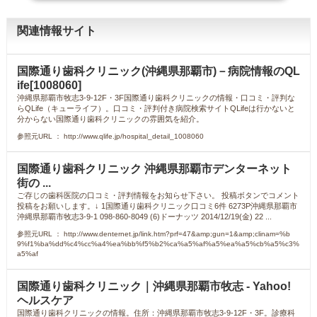
関連情報サイト
国際通り歯科クリニック(沖縄県那覇市)－病院情報のQL
ife[1008060]
沖縄県那覇市牧志3-9-12F・3F国際通り歯科クリニックの情報・口コミ・評判な
らQLife（キューライフ）。口コミ・評判付き病院検索サイトQLifeは行かないと
分からない国際通り歯科クリニックの雰囲気を紹介。
参照元URL ： http://www.qlife.jp/hospital_detail_1008060
国際通り歯科クリニック 沖縄県那覇市デンターネット
街の ...
ご存じの歯科医院の口コミ・評判情報をお知らせ下さい。 投稿ボタンでコメント
投稿をお願いします。↓ 1国際通り歯科クリニック口コミ6件 6273P沖縄県那覇市
沖縄県那覇市牧志3-9-1 098-860-8049 (6)ドーナッツ 2014/12/19(金) 22 ...
参照元URL ： http://www.denternet.jp/link.htm?prf=47&amp;gun=1&amp;clinam=%b
9%f1%ba%dd%c4%cc%a4%ea%bb%f5%b2%ca%a5%af%a5%ea%a5%cb%a5%c3%
a5%af
国際通り歯科クリニック｜沖縄県那覇市牧志 - Yahoo!
ヘルスケア
国際通り歯科クリニックの情報。住所：沖縄県那覇市牧志3-9-12F・3F。診療科