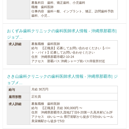
募集科目 歯科、矯正歯科、小児歯科
職種 歯科医師
仕事内容 歯科一般、インプラント、矯正、訪問歯科予防
歯科、小児...
おくずみ歯科クリニックの歯科医師求人情報 - 沖縄県那覇市|
ジョブ...
募集職種 歯科医師
求人詳細
給与 【正職員】応募してお問い合わせください【パー
ト・バイト】応募してお問い合わせください
住所 沖縄県那覇市曙2-10-24
アクセス 那覇バス 沖縄シャープ前バス停留所付近
さき山歯科クリニックの歯科医師求人情報 - 沖縄県那覇市| ジ
ョブメ...
月給 30万円
給与
正社員
雇用形態
募集職種 歯科医師
求人詳細
給与 【正職員】月給 300,000円 〜
住所 沖縄県那覇市久茂地2丁目6-20第一久高木材ビル2F
アクセス ゆいレール 県庁前駅から徒歩で3分ゆいレール
美栄橋駅から徒歩で5分