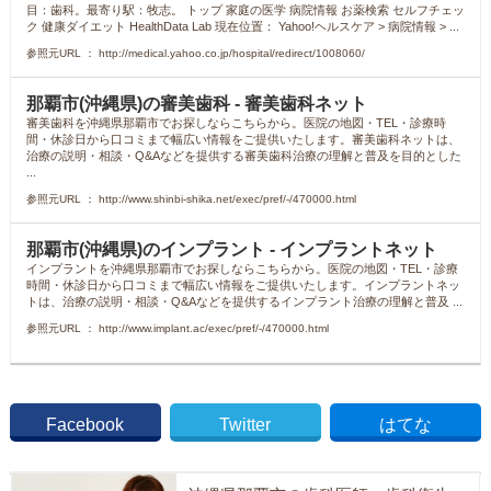
目：歯科。最寄り駅：牧志。 トップ 家庭の医学 病院情報 お薬検索 セルフチェッ
ク 健康ダイエット HealthData Lab 現在位置： Yahoo!ヘルスケア > 病院情報 > ...
参照元URL ： http://medical.yahoo.co.jp/hospital/redirect/1008060/
那覇市(沖縄県)の審美歯科 - 審美歯科ネット
審美歯科を沖縄県那覇市でお探しならこちらから。医院の地図・TEL・診療時
間・休診日から口コミまで幅広い情報をご提供いたします。審美歯科ネットは、
治療の説明・相談・Q&Aなどを提供する審美歯科治療の理解と普及を目的とした
...
参照元URL ： http://www.shinbi-shika.net/exec/pref/-/470000.html
那覇市(沖縄県)のインプラント - インプラントネット
インプラントを沖縄県那覇市でお探しならこちらから。医院の地図・TEL・診療
時間・休診日から口コミまで幅広い情報をご提供いたします。インプラントネッ
トは、治療の説明・相談・Q&Aなどを提供するインプラント治療の理解と普及 ...
参照元URL ： http://www.implant.ac/exec/pref/-/470000.html
Facebook
Twitter
はてな