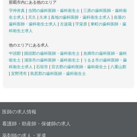
那覇市内にある他のエリア
字仲井真
|
当間の歯科医師・歯科衛生士
|
三原の歯科医師・歯科衛
生士求人
|
天久
|
久米
|
真地の歯科医師・歯科衛生士求人
|
壺屋の
歯科医師・歯科衛生士求人
|
古波蔵
|
宇栄原
|
東町の歯科医師・歯
科衛生士求人
他のエリアにある求人
中頭郡
|
国頭郡の歯科医師・歯科衛生士
|
糸満市の歯科医師・歯科
衛生士
|
浦添市の歯科医師・歯科衛生士
|
うるま市の歯科医師・歯
科衛生士求人
|
石垣市
|
宮古郡の歯科医師・歯科衛生士
|
八重山郡
|
宜野湾市
|
島尻郡の歯科医師・歯科衛生士
医師の求人情報
看護師・助産師・保健師の求人
薬剤師の求人・派遣