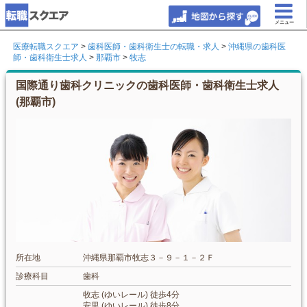
メニュー
医療転職スクエア
>
歯科医師・歯科衛生士の転職・求人
>
沖縄県の歯科医
師・歯科衛生士求人
>
那覇市
>
牧志
国際通り歯科クリニックの歯科医師・歯科衛生士求人
(那覇市)
所在地
沖縄県那覇市牧志３－９－１－２Ｆ
診療科目
歯科
牧志 (ゆいレール) 徒歩4分
安里 (ゆいレール) 徒歩8分