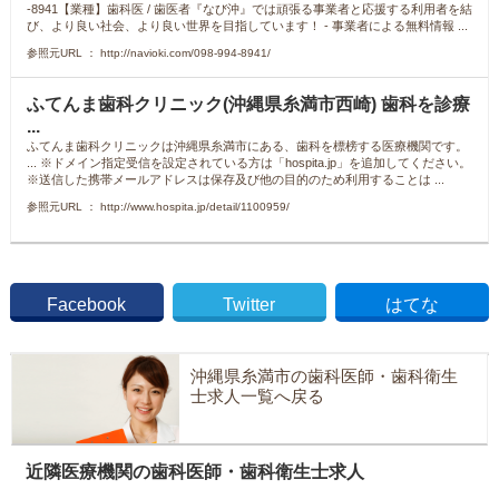
-8941【業種】歯科医 / 歯医者『なび沖』では頑張る事業者と応援する利用者を結
び、より良い社会、より良い世界を目指しています！ - 事業者による無料情報 ...
参照元URL ： http://navioki.com/098-994-8941/
ふてんま歯科クリニック(沖縄県糸満市西崎) 歯科を診療
...
ふてんま歯科クリニックは沖縄県糸満市にある、歯科を標榜する医療機関です。
... ※ドメイン指定受信を設定されている方は「hospita.jp」を追加してください。
※送信した携帯メールアドレスは保存及び他の目的のため利用することは ...
参照元URL ： http://www.hospita.jp/detail/1100959/
Facebook
Twitter
はてな
沖縄県糸満市の歯科医師・歯科衛生
士求人一覧へ戻る
近隣医療機関の歯科医師・歯科衛生士求人