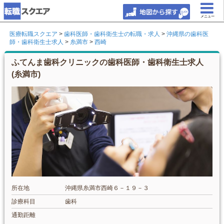
メニュー
医療転職スクエア
>
歯科医師・歯科衛生士の転職・求人
>
沖縄県の歯科医
師・歯科衛生士求人
>
糸満市
>
西崎
ふてんま歯科クリニックの歯科医師・歯科衛生士求人
(糸満市)
所在地
沖縄県糸満市西崎６－１９－３
診療科目
歯科
通勤距離