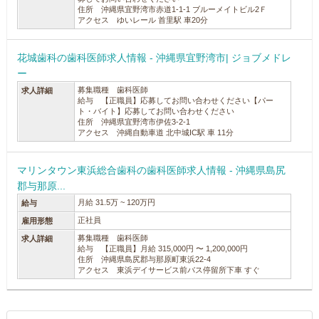
住所 沖縄県宜野湾市赤道1-1-1 ブルーメイトビル2Ｆ
アクセス ゆいレール 首里駅 車20分
花城歯科の歯科医師求人情報 - 沖縄県宜野湾市| ジョブメドレ
ー
募集職種 歯科医師
求人詳細
給与 【正職員】応募してお問い合わせください【パー
ト・バイト】応募してお問い合わせください
住所 沖縄県宜野湾市伊佐3-2-1
アクセス 沖縄自動車道 北中城IC駅 車 11分
マリンタウン東浜総合歯科の歯科医師求人情報 - 沖縄県島尻
郡与那原...
月給 31.5万 ~ 120万円
給与
正社員
雇用形態
募集職種 歯科医師
求人詳細
給与 【正職員】月給 315,000円 〜 1,200,000円
住所 沖縄県島尻郡与那原町東浜22-4
アクセス 東浜デイサービス前バス停留所下車 すぐ