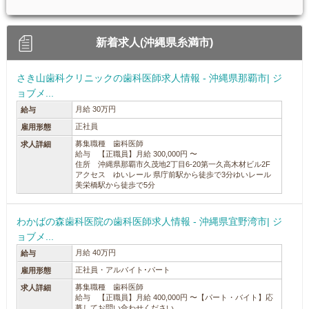
新着求人(沖縄県糸満市)
さき山歯科クリニックの歯科医師求人情報 - 沖縄県那覇市| ジ
ョブメ...
月給 30万円
給与
正社員
雇用形態
募集職種 歯科医師
求人詳細
給与 【正職員】月給 300,000円 〜
住所 沖縄県那覇市久茂地2丁目6-20第一久高木材ビル2F
アクセス ゆいレール 県庁前駅から徒歩で3分ゆいレール
美栄橋駅から徒歩で5分
わかばの森歯科医院の歯科医師求人情報 - 沖縄県宜野湾市| ジ
ョブメ...
月給 40万円
給与
正社員・アルバイト･パート
雇用形態
募集職種 歯科医師
求人詳細
給与 【正職員】月給 400,000円 〜【パート・バイト】応
募してお問い合わせください