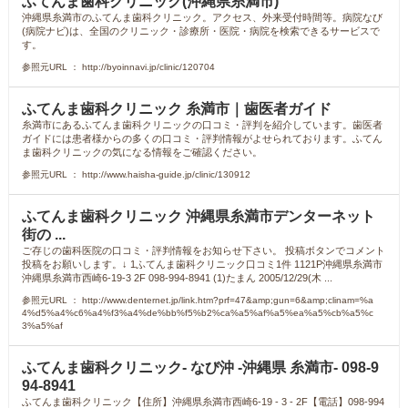
ふてんま歯科クリニック(沖縄県糸満市)
沖縄県糸満市のふてんま歯科クリニック。アクセス、外来受付時間等。病院なび
(病院ナビ)は、全国のクリニック・診療所・医院・病院を検索できるサービスで
す。
参照元URL ： http://byoinnavi.jp/clinic/120704
ふてんま歯科クリニック 糸満市｜歯医者ガイド
糸満市にあるふてんま歯科クリニックの口コミ・評判を紹介しています。歯医者
ガイドには患者様からの多くの口コミ・評判情報がよせられております。ふてん
ま歯科クリニックの気になる情報をご確認ください。
参照元URL ： http://www.haisha-guide.jp/clinic/130912
ふてんま歯科クリニック 沖縄県糸満市デンターネット
街の ...
ご存じの歯科医院の口コミ・評判情報をお知らせ下さい。 投稿ボタンでコメント
投稿をお願いします。↓ 1ふてんま歯科クリニック口コミ1件 1121P沖縄県糸満市
沖縄県糸満市西崎6-19-3 2F 098-994-8941 (1)たまん 2005/12/29(木 ...
参照元URL ： http://www.denternet.jp/link.htm?prf=47&amp;gun=6&amp;clinam=%a
4%d5%a4%c6%a4%f3%a4%de%bb%f5%b2%ca%a5%af%a5%ea%a5%cb%a5%c
3%a5%af
ふてんま歯科クリニック- なび沖 -沖縄県 糸満市- 098-9
94-8941
ふてんま歯科クリニック【住所】沖縄県糸満市西崎6-19 - 3 - 2F【電話】098-994