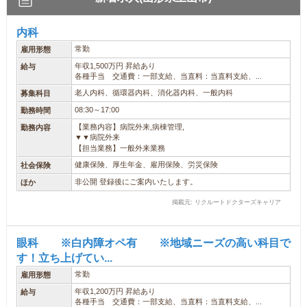
内科
常勤
雇用形態
年収1,500万円 昇給あり
給与
各種手当 交通費：一部支給、当直料：当直料支給、...
老人内科、循環器内科、消化器内科、一般内科
募集科目
08:30～17:00
勤務時間
【業務内容】病院外来,病棟管理,
勤務内容
▼▼病院外来
【担当業務】一般外来業務
健康保険、厚生年金、雇用保険、労災保険
社会保険
非公開 登録後にご案内いたします。
ほか
掲載元: リクルートドクターズキャリア
眼科 ※白内障オペ有 ※地域ニーズの高い科目で
す！立ち上げてい...
常勤
雇用形態
年収1,200万円 昇給あり
給与
各種手当 交通費：一部支給、当直料：当直料支給、...