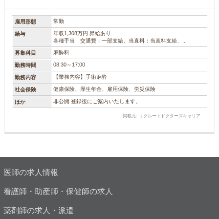
常勤
雇用形態
年収1,308万円 昇給あり
給与
各種手当 交通費：一部支給、当直料：当直料支給、...
麻酔科
募集科目
08:30～17:00
勤務時間
【業務内容】手術麻酔
勤務内容
健康保険、厚生年金、雇用保険、労災保険
社会保険
非公開 登録後にご案内いたします。
ほか
掲載元: リクルートドクターズキャリア
医師の求人情報
看護師・助産師・保健師の求人
薬剤師の求人・派遣