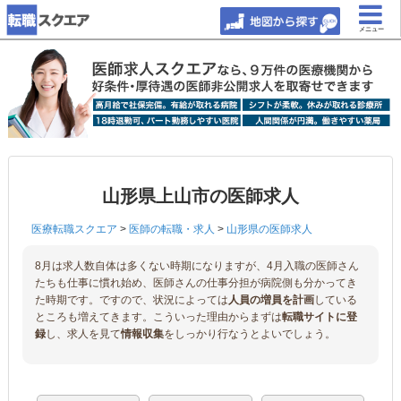
メニュー
山形県上山市の医師求人
医療転職スクエア
>
医師の転職・求人
>
山形県の医師求人
8月は求人数自体は多くない時期になりますが、4月入職の医師さん
たちも仕事に慣れ始め、医師さんの仕事分担が病院側も分かってき
た時期です。ですので、状況によっては
人員の増員を計画
している
ところも増えてきます。こういった理由からまずは
転職サイトに登
録
し、求人を見て
情報収集
をしっかり行なうとよいでしょう。