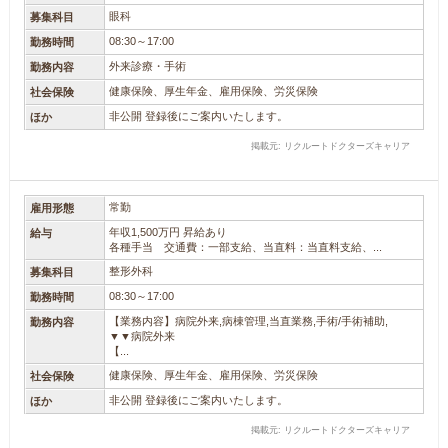
眼科
募集科目
08:30～17:00
勤務時間
外来診療・手術
勤務内容
健康保険、厚生年金、雇用保険、労災保険
社会保険
非公開 登録後にご案内いたします。
ほか
掲載元: リクルートドクターズキャリア
常勤
雇用形態
年収1,500万円 昇給あり
給与
各種手当 交通費：一部支給、当直料：当直料支給、...
整形外科
募集科目
08:30～17:00
勤務時間
【業務内容】病院外来,病棟管理,当直業務,手術/手術補助,
勤務内容
▼▼病院外来
【...
健康保険、厚生年金、雇用保険、労災保険
社会保険
非公開 登録後にご案内いたします。
ほか
掲載元: リクルートドクターズキャリア