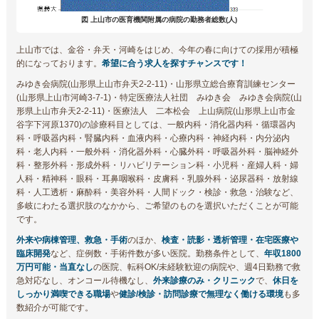
図 上山市の医育機関附属の病院の勤務者総数(人)
上山市では、金谷・弁天・河崎をはじめ、今年の春に向けての採用が積極
的になっております。
希望に合う求人を探すチャンスです！
みゆき会病院(山形県上山市弁天2-2-11)・山形県立総合療育訓練センター
(山形県上山市河崎3-7-1)・特定医療法人社団 みゆき会 みゆき会病院(山
形県上山市弁天2-2-11)・医療法人 二本松会 上山病院(山形県上山市金
谷字下河原1370)の診療科目としては、一般内科・消化器内科・循環器内
科・呼吸器内科・腎臓内科・血液内科・心療内科・神経内科・内分泌内
科・老人内科・一般外科・消化器外科・心臓外科・呼吸器外科・脳神経外
科・整形外科・形成外科・リハビリテーション科・小児科・産婦人科・婦
人科・精神科・眼科・耳鼻咽喉科・皮膚科・乳腺外科・泌尿器科・放射線
科・人工透析・麻酔科・美容外科・人間ドック・検診・救急・治験など、
多岐にわたる選択肢のなかから、ご希望のものを選択いただくことが可能
です。
外来や病棟管理、救急・手術
のほか、
検査・読影・透析管理・在宅医療や
臨床開発
など、症例数・手術件数が多い医院。勤務条件として、
年収1800
万円可能・当直なし
の医院、転科OK/未経験歓迎の病院や、週4日勤務で救
急対応なし、オンコール待機なし、
外来診療のみ・クリニック
で、
休日を
しっかり満喫できる職場
や
健診/検診・訪問診療で無理なく働ける環境
も多
数紹介が可能です。