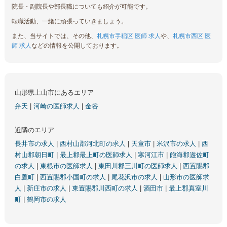
院長・副院長や部長職についても紹介が可能です。
転職活動、一緒に頑張っていきましょう。
また、当サイトでは、その他、
札幌市手稲区 医師 求人
や、
札幌市西区 医
師 求人
などの情報を公開しております。
山形県上山市にあるエリア
弁天
|
河崎の医師求人
|
金谷
近隣のエリア
長井市の求人
|
西村山郡河北町の求人
|
天童市
|
米沢市の求人
|
西
村山郡朝日町
|
最上郡最上町の医師求人
|
寒河江市
|
飽海郡遊佐町
の求人
|
東根市の医師求人
|
東田川郡三川町の医師求人
|
西置賜郡
白鷹町
|
西置賜郡小国町の求人
|
尾花沢市の求人
|
山形市の医師求
人
|
新庄市の求人
|
東置賜郡川西町の求人
|
酒田市
|
最上郡真室川
町
|
鶴岡市の求人