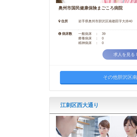
奥州市国民健康保険まごころ病院
住所
岩手県奥州市胆沢区南都田字大持40
病床数
一般病床 ： 39
療養病床 ： 0
精神病床 ： 0
求人を見る
その他胆沢区南
江刺区西大通り