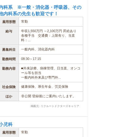
内科系 ※一般・消化器・呼吸器、その
他内科系の先生も歓迎です！
常勤
雇用形態
年収1,550万円 ～2,100万円 昇給あり
給与
各種手当 交通費：上限有り、当直
料：...
一般内科、消化器内科
募集科目
08:30～17:15
勤務時間
■外来診療、病棟管理、日当直、オンコ
勤務内容
ール等を担当
一般内科外来及び専門外...
健康保険、厚生年金、労災保険
社会保険
非公開 登録後にご案内いたします。
ほか
掲載元: リクルートドクターズキャリア
小児科
常勤
雇用形態