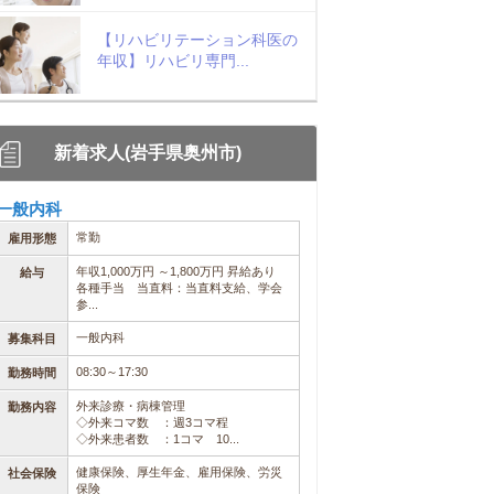
【リハビリテーション科医の
年収】リハビリ専門...
新着求人(岩手県奥州市)
一般内科
常勤
雇用形態
年収1,000万円 ～1,800万円 昇給あり
給与
各種手当 当直料：当直料支給、学会
参...
一般内科
募集科目
08:30～17:30
勤務時間
外来診療・病棟管理
勤務内容
◇外来コマ数 ：週3コマ程
◇外来患者数 ：1コマ 10...
健康保険、厚生年金、雇用保険、労災
社会保険
保険