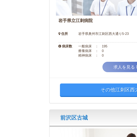
岩手県立江刺病院
住所
岩手県奥州市江刺区西大通り5-23
病床数
一般病床 ： 195
療養病床 ： 0
精神病床 ： 0
求人を見る
その他江刺区西
前沢区古城