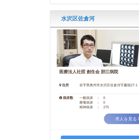
水沢区佐倉河
医療法人社団 創生会 胆江病院
住所
岩手県奥州市水沢区佐倉河字慶徳27-1
病床数
一般病床 ： 0
療養病床 ： 0
精神病床 ： 275
求人を見る