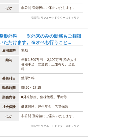
非公開 登録後にご案内いたします。
ほか
掲載元: リクルートドクターズキャリア
整形外科 ※外来のみの勤務もご相談
いただけます。※オペも行うこと...
常勤
雇用形態
年収1,300万円 ～2,100万円 昇給あり
給与
各種手当 交通費：上限有り、当直
料：...
整形外科
募集科目
08:30～17:15
勤務時間
■外来診療、病棟管理、手術等
勤務内容
健康保険、厚生年金、労災保険
社会保険
非公開 登録後にご案内いたします。
ほか
掲載元: リクルートドクターズキャリア