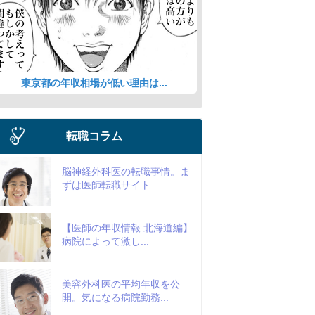
東京都の年収相場が低い理由は...
転職コラム
脳神経外科医の転職事情。ま
ずは医師転職サイト...
【医師の年収情報 北海道編】
病院によって激し...
美容外科医の平均年収を公
開。気になる病院勤務...