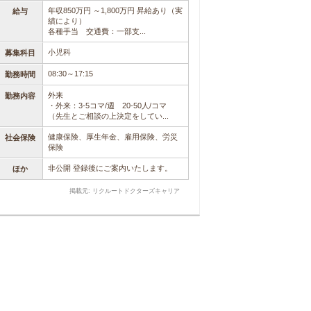
年収850万円 ～1,800万円 昇給あり（実
給与
績により）
各種手当 交通費：一部支...
小児科
募集科目
08:30～17:15
勤務時間
外来
勤務内容
・外来：3-5コマ/週 20-50人/コマ
（先生とご相談の上決定をしてい...
健康保険、厚生年金、雇用保険、労災
社会保険
保険
非公開 登録後にご案内いたします。
ほか
掲載元: リクルートドクターズキャリア