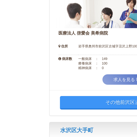
医療法人 啓愛会 美希病院
住所
岩手県奥州市前沢区古城字丑沢上野10
病床数
一般病床 ： 149
療養病床 ： 100
精神病床 ： 0
求人を見る
その他前沢区
水沢区大手町