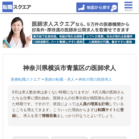
メニュー
神奈川県横浜市青葉区の医師求人
医療転職スクエア
>
医師の転職・求人
>
神奈川県の医師求人
8月は求人数自体は多くない時期になりますが、4月入職の医師さん
たちも仕事に慣れ始め、医師さんの仕事分担が病院側も分かってき
た時期です。ですので、状況によっては
人員の増員を計画
している
ところも増えてきます。こういった理由からまずは
転職サイトに登
録
し、求人を見て
情報収集
をしっかり行なうとよいでしょう。