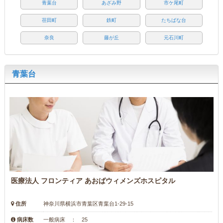
青葉台
あざみ野
市ケ尾町
荏田町
鉄町
たちばな台
奈良
藤が丘
元石川町
青葉台
医療法人 フロンティア あおばウィメンズホスピタル
住所
神奈川県横浜市青葉区青葉台1-29-15
病床数
一般病床 ： 25