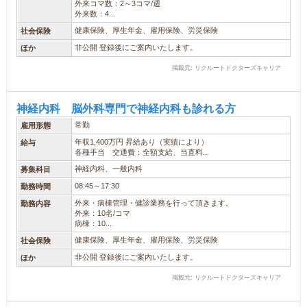
外来コマ数：2～3コマ/週
外来数：4...
健康保険、厚生年金、雇用保険、労災保険
社会保険
非公開 登録後にご案内いたします。
ほか
掲載元: リクルートドクターズキャリア
神経内科 脳外科専門で神経内科も診れる方
常勤
雇用形態
年収1,400万円 昇給あり（実績により）
給与
各種手当 交通費：全額支給、当直料...
神経内科、一般内科
募集科目
08:45～17:30
勤務時間
外来・病棟管理・健診業務を行って頂きます。
勤務内容
外来：10名/コマ
病棟：10...
健康保険、厚生年金、雇用保険、労災保険
社会保険
非公開 登録後にご案内いたします。
ほか
掲載元: リクルートドクターズキャリア