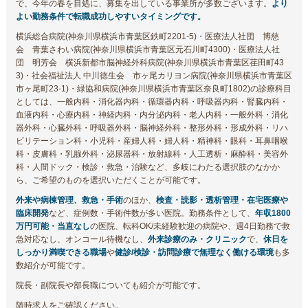
で、今年の春を目処に、募集を出している事業所が多数ございます。
より
よい勤務条件で転職成功しやすいタイミングです。
横浜総合病院(神奈川県横浜市青葉区鉄町2201-5)・医療法人社団 博慈
会 青葉さわい病院(神奈川県横浜市青葉区元石川町4300)・医療法人社
団 明芳会 横浜新都市脳神経外科病院(神奈川県横浜市青葉区荏田町43
3)・社会福祉法人 中川徳生会 市ヶ尾カリヨン病院(神奈川県横浜市青葉区
市ヶ尾町23-1)・緑協和病院(神奈川県横浜市青葉区奈良町1802)の診療科目
としては、一般内科・消化器内科・循環器内科・呼吸器内科・腎臓内科・
血液内科・心療内科・神経内科・内分泌内科・老人内科・一般外科・消化
器外科・心臓外科・呼吸器外科・脳神経外科・整形外科・形成外科・リハ
ビリテーション科・小児科・産婦人科・婦人科・精神科・眼科・耳鼻咽喉
科・皮膚科・乳腺外科・泌尿器科・放射線科・人工透析・麻酔科・美容外
科・人間ドック・検診・救急・治験など、多岐にわたる選択肢のなかか
ら、ご希望のものを選択いただくことが可能です。
外来や病棟管理、救急・手術
のほか、
検査・読影・透析管理・在宅医療や
臨床開発
など、症例数・手術件数が多い医院。勤務条件として、
年収1800
万円可能・当直なし
の医院、転科OK/未経験歓迎の病院や、週4日勤務で救
急対応なし、オンコール待機なし、
外来診療のみ・クリニック
で、
休日を
しっかり満喫できる職場
や
健診/検診・訪問診療で無理なく働ける環境
も多
数紹介が可能です。
院長・副院長や部長職についても紹介が可能です。
随時求人をご確認ください。