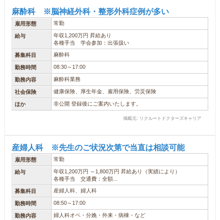
麻酔科 ※脳神経外科・整形外科症例が多い
常勤
雇用形態
年収1,200万円 昇給あり
給与
各種手当 学会参加：出張扱い
麻酔科
募集科目
08:30～17:00
勤務時間
麻酔科業務
勤務内容
健康保険、厚生年金、雇用保険、労災保険
社会保険
非公開 登録後にご案内いたします。
ほか
掲載元: リクルートドクターズキャリア
産婦人科 ※先生のご状況次第で当直は相談可能
常勤
雇用形態
年収1,200万円 ～1,800万円 昇給あり（実績により）
給与
各種手当 交通費：全額...
産婦人科、婦人科
募集科目
08:50～17:00
勤務時間
婦人科オペ・分娩・外来・病棟・など
勤務内容