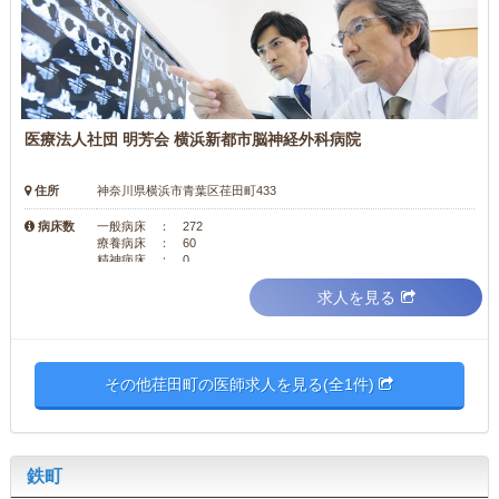
医療法人社団 明芳会 横浜新都市脳神経外科病院
住所
神奈川県横浜市青葉区荏田町433
病床数
一般病床 ： 272
療養病床 ： 60
精神病床 ： 0
求人を見る
その他荏田町の医師求人を見る(全1件)
鉄町