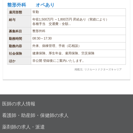
整形外科 オペあり
常勤
雇用形態
年収1,500万円 ～1,800万円 昇給あり（実績により）
給与
各種手当 交通費：全額...
整形外科
募集科目
08:30～17:30
勤務時間
外来、病棟管理、手術（応相談）
勤務内容
健康保険、厚生年金、雇用保険、労災保険
社会保険
非公開 登録後にご案内いたします。
ほか
掲載元: リクルートドクターズキャリア
医師の求人情報
看護師・助産師・保健師の求人
薬剤師の求人・派遣