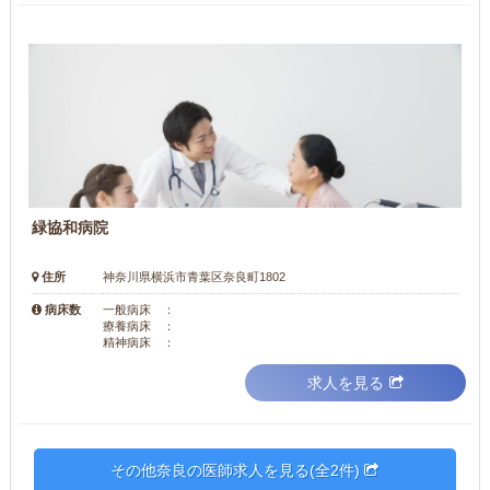
緑協和病院
住所
神奈川県横浜市青葉区奈良町1802
病床数
一般病床 ：
療養病床 ：
精神病床 ：
求人を見る
その他奈良の医師求人を見る(全2件)