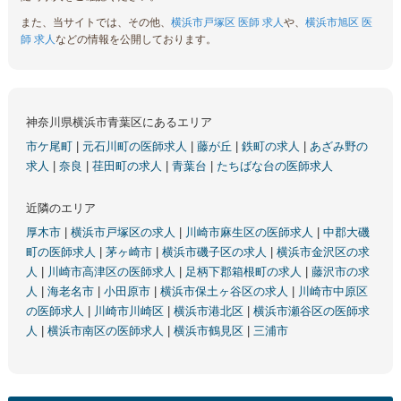
また、当サイトでは、その他、
横浜市戸塚区 医師 求人
や、
横浜市旭区 医
師 求人
などの情報を公開しております。
神奈川県横浜市青葉区にあるエリア
市ケ尾町
|
元石川町の医師求人
|
藤が丘
|
鉄町の求人
|
あざみ野の
求人
|
奈良
|
荏田町の求人
|
青葉台
|
たちばな台の医師求人
近隣のエリア
厚木市
|
横浜市戸塚区の求人
|
川崎市麻生区の医師求人
|
中郡大磯
町の医師求人
|
茅ヶ崎市
|
横浜市磯子区の求人
|
横浜市金沢区の求
人
|
川崎市高津区の医師求人
|
足柄下郡箱根町の求人
|
藤沢市の求
人
|
海老名市
|
小田原市
|
横浜市保土ヶ谷区の求人
|
川崎市中原区
の医師求人
|
川崎市川崎区
|
横浜市港北区
|
横浜市瀬谷区の医師求
人
|
横浜市南区の医師求人
|
横浜市鶴見区
|
三浦市