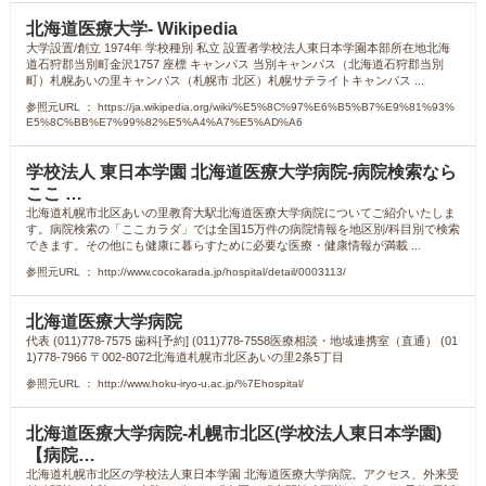
北海道医療大学- Wikipedia
大学設置/創立 1974年 学校種別 私立 設置者学校法人東日本学園本部所在地北海
道石狩郡当別町金沢1757 座標 キャンパス 当別キャンパス（北海道石狩郡当別
町）札幌あいの里キャンパス（札幌市 北区）札幌サテライトキャンパス ...
参照元URL ： https://ja.wikipedia.org/wiki/%E5%8C%97%E6%B5%B7%E9%81%93%
E5%8C%BB%E7%99%82%E5%A4%A7%E5%AD%A6
学校法人 東日本学園 北海道医療大学病院-病院検索なら
ここ …
北海道札幌市北区あいの里教育大駅北海道医療大学病院についてご紹介いたしま
す。病院検索の「ここカラダ」では全国15万件の病院情報を地区別/科目別で検索
できます。その他にも健康に暮らすために必要な医療・健康情報が満載 ...
参照元URL ： http://www.cocokarada.jp/hospital/detail/0003113/
北海道医療大学病院
代表 (011)778-7575 歯科[予約] (011)778-7558医療相談・地域連携室（直通） (01
1)778-7966 〒002-8072北海道札幌市北区あいの里2条5丁目
参照元URL ： http://www.hoku-iryo-u.ac.jp/%7Ehospital/
北海道医療大学病院-札幌市北区(学校法人東日本学園)
【病院…
北海道札幌市北区の学校法人東日本学園 北海道医療大学病院。アクセス、外来受