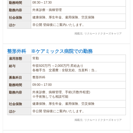
08:30～17:30
勤務時間
外来診療・病棟管理
勤務内容
健康保険、厚生年金、雇用保険、労災保険
社会保険
非公開 登録後にご案内いたします。
ほか
掲載元: リクルートドクターズキャリア
整形外科 ※ケアミックス病院での勤務
常勤
雇用形態
年収920万円 ～2,000万円 昇給あり
給与
各種手当 交通費：全額支給、当直料：当...
整形外科
募集科目
09:00～17:00
勤務時間
外来診療、病棟管理、手術(月数件程度)
勤務内容
※手術無しでも相談可能
健康保険、厚生年金、雇用保険、労災保険
社会保険
非公開 登録後にご案内いたします。
ほか
掲載元: リクルートドクターズキャリア