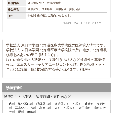
外来診療及び一般病棟診療
勤務内容
健康保険、厚生年金、雇用保険、労災保険
社会保険
非公開 登録後にご案内いたします。
ほか
掲載元: リクルートドクターズキャリア
学校法人 東日本学園 北海道医療大学病院の医師求人情報です。
学校法人 東日本学園 北海道医療大学病院の所在地は、北海道札
幌市北区あいの里二条5-1-1です。
現在の非公開求人状況や、役職付きの求人など好条件の募集情
報は、エムスリーキャリアエージェント及び、医師転職ドット
コムに登録後、個別に確認する事が出来ます。(無料)
診療内容
診療科ごとの案内（診療時間・専門医など）
内科 消化器内科 呼吸器内科 循環器内科 小児科 皮膚科 整形外
科 耳鼻いんこう科 心療内科 歯科 小児歯科 矯正歯科 歯科口腔
外科 眼科 麻酔科