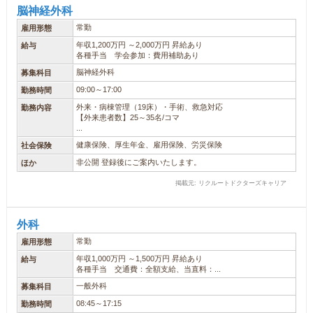
脳神経外科
常勤
雇用形態
年収1,200万円 ～2,000万円 昇給あり
給与
各種手当 学会参加：費用補助あり
脳神経外科
募集科目
09:00～17:00
勤務時間
外来・病棟管理（19床）・手術、救急対応
勤務内容
【外来患者数】25～35名/コマ
...
健康保険、厚生年金、雇用保険、労災保険
社会保険
非公開 登録後にご案内いたします。
ほか
掲載元: リクルートドクターズキャリア
外科
常勤
雇用形態
年収1,000万円 ～1,500万円 昇給あり
給与
各種手当 交通費：全額支給、当直料：...
一般外科
募集科目
08:45～17:15
勤務時間