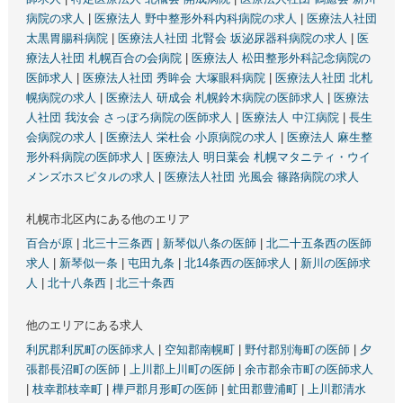
病院の求人
|
医療法人 野中整形外科内科病院の求人
|
医療法人社団
太黒胃腸科病院
|
医療法人社団 北腎会 坂泌尿器科病院の求人
|
医
療法人社団 札幌百合の会病院
|
医療法人 松田整形外科記念病院の
医師求人
|
医療法人社団 秀眸会 大塚眼科病院
|
医療法人社団 北札
幌病院の求人
|
医療法人 研成会 札幌鈴木病院の医師求人
|
医療法
人社団 我汝会 さっぽろ病院の医師求人
|
医療法人 中江病院
|
長生
会病院の求人
|
医療法人 栄杜会 小原病院の求人
|
医療法人 麻生整
形外科病院の医師求人
|
医療法人 明日葉会 札幌マタニティ・ウイ
メンズホスピタルの求人
|
医療法人社団 光風会 篠路病院の求人
札幌市北区内にある他のエリア
百合が原
|
北三十三条西
|
新琴似八条の医師
|
北二十五条西の医師
求人
|
新琴似一条
|
屯田九条
|
北14条西の医師求人
|
新川の医師求
人
|
北十八条西
|
北三十条西
他のエリアにある求人
利尻郡利尻町の医師求人
|
空知郡南幌町
|
野付郡別海町の医師
|
夕
張郡長沼町の医師
|
上川郡上川町の医師
|
余市郡余市町の医師求人
|
枝幸郡枝幸町
|
樺戸郡月形町の医師
|
虻田郡豊浦町
|
上川郡清水