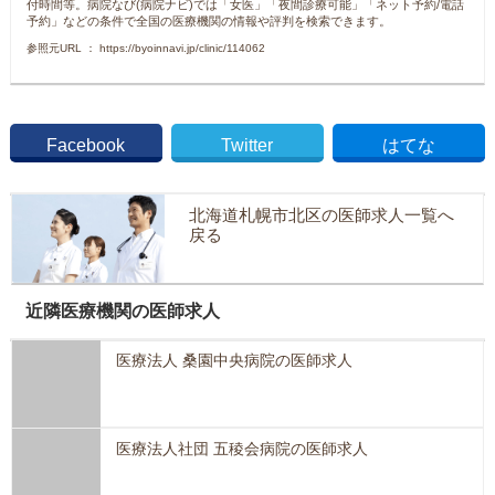
付時間等。病院なび(病院ナビ)では「女医」「夜間診療可能」「ネット予約/電話
予約」などの条件で全国の医療機関の情報や評判を検索できます。
参照元URL ： https://byoinnavi.jp/clinic/114062
Facebook
Twitter
はてな
北海道札幌市北区の医師求人一覧へ
戻る
近隣医療機関の医師求人
医療法人 桑園中央病院の医師求人
医療法人社団 五稜会病院の医師求人