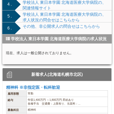
学校法人 東日本学園 北海道医療大学病院の、
4 .
関連情報サイト
学校法人 東日本学園 北海道医療大学病院の、
5 .
求人状況の問合せはこちらから
その他、非公開求人の問合せはこちらから
6 .
学校法人 東日本学園 北海道医療大学病院の求人状況
現在、求人は一般公開されておりません。
新着求人(北海道札幌市北区)
精神科 ※非指定医・転科歓迎
常勤
雇用形態
年収1,400万円 ～1,800万円 昇給あり
給与
各種手当 交通費：上限有り、当直料：...
精神科
募集科目