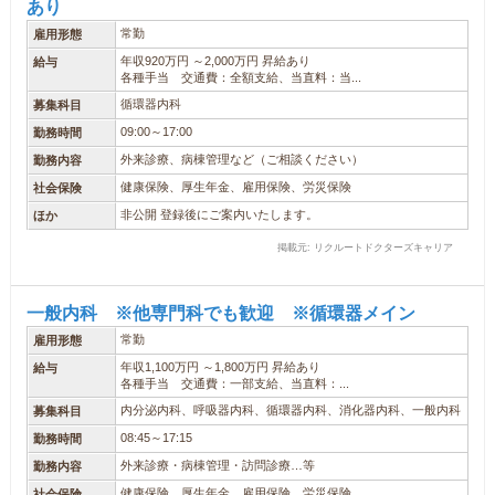
あり
常勤
雇用形態
年収920万円 ～2,000万円 昇給あり
給与
各種手当 交通費：全額支給、当直料：当...
循環器内科
募集科目
09:00～17:00
勤務時間
外来診療、病棟管理など（ご相談ください）
勤務内容
健康保険、厚生年金、雇用保険、労災保険
社会保険
非公開 登録後にご案内いたします。
ほか
掲載元: リクルートドクターズキャリア
一般内科 ※他専門科でも歓迎 ※循環器メイン
常勤
雇用形態
年収1,100万円 ～1,800万円 昇給あり
給与
各種手当 交通費：一部支給、当直料：...
内分泌内科、呼吸器内科、循環器内科、消化器内科、一般内科
募集科目
08:45～17:15
勤務時間
外来診療・病棟管理・訪問診療…等
勤務内容
健康保険、厚生年金、雇用保険、労災保険
社会保険