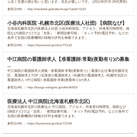
ら近く交通の便が良いと思います。先生が優しいです。 (2011年07月:20代男性)
参照元URL ： http://medweb.jp/kutikomi.jsp?cityId=1102
小谷内科医院 -札幌市北区(医療法人社団) 【病院なび】
北海道札幌市北区の医療法人社団 小谷内科医院。アクセス、外来受付時間等。病
院なび(病院ナビ)では「女医」「夜間診療可能」「ネット予約/電話予約」などの
条件で全国の医療機関の情報や評判を検索できます。
参照元URL ： https://byoinnavi.jp/clinic/75130
中江病院の看護師求人【准看護師:常勤(夜勤有り)の募集
...
中江病院の看護師求人情報 - 准看護師:常勤(夜勤有り)｜看護のお仕事@札幌市北
区... 看護師求人TOP >北海道の看護師求人 >札幌市の看護師求人 >札幌市北区の
看護師求人 >中江病院> 准看護師:常勤(夜勤有り)の求人
参照元URL ： http://kango-oshigoto.jp/offer/8455/
医療法人 中江病院(北海道札幌市北区)
北海道札幌市北区の医療法人 中江病院。アクセス、外来受付時間等。病院なび
(病院ナビ)では「女医」「夜間診療可能」「ネット予約/電話予約」などの条件で
全国の医療機関の情報や評判を検索できます。
参照元URL ： https://byoinnavi.jp/clinic/73109