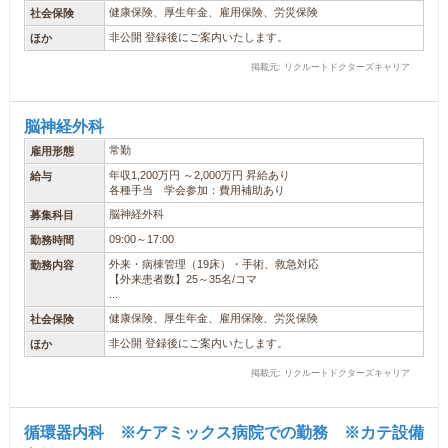
健康保険、厚生年金、雇用保険、労災保険
社会保険
非公開 登録後にご案内いたします。
ほか
掲載元: リクルートドクターズキャリア
脳神経外科
常勤
雇用形態
年収1,200万円 ～2,000万円 昇給あり
給与
各種手当 学会参加：費用補助あり
脳神経外科
募集科目
09:00～17:00
勤務時間
外来・病棟管理（19床）・手術、救急対応
勤務内容
【外来患者数】25～35名/コマ
...
健康保険、厚生年金、雇用保険、労災保険
社会保険
非公開 登録後にご案内いたします。
ほか
掲載元: リクルートドクターズキャリア
循環器内科 ※ケアミックス病院での勤務 ※カテ設備