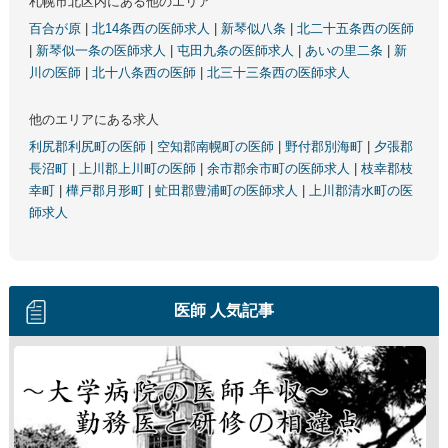
札幌市北区内にある他のエリア
百合が原
|
北14条西の医師求人
|
新琴似八条
|
北二十五条西の医師
|
新琴似一条の医師求人
|
屯田九条の医師求人
|
あいの里二条
|
新
川の医師
|
北十八条西の医師
|
北三十三条西の医師求人
他のエリアにある求人
利尻郡利尻町の医師
|
空知郡南幌町の医師
|
野付郡別海町
|
夕張郡
長沼町
|
上川郡上川町の医師
|
余市郡余市町の医師求人
|
枝幸郡枝
幸町
|
樺戸郡月形町
|
虻田郡豊浦町の医師求人
|
上川郡清水町の医
師求人
医師 人気記事