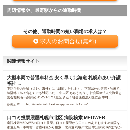
周辺情報や、最寄駅からの通勤時間
その他、通勤時間の短い職場の求人は？
求人のお問合せ(無料)
関連情報サイト
大型車両で普通車料金 安く早く北海道 札幌市あい介護
福祉 ...
下記以外の地域（道外、海外）にも対応いたします。 下記以外の病院・診療所、
遠隔地（島々含む）にも対応いた ... 中央区 ちゅうおうく 社会医療法人北海道恵
愛会札幌南一条病院011-271-3711北区 きたく社会医療法人医仁会 中村 ...
参照元URL ： http://aiasisutohokkaidosapporo.web.fc2.com/
口コミ投票履歴札幌市北区-病院検索 MEDWEB
病院検索MEDWEBの口コミ履歴。口コミ履歴から口コミのあるおすすめ病院を、
都道府県・市町村・診療科目から検索 ...北海道 札幌市北区 中江病院 病院は駅か