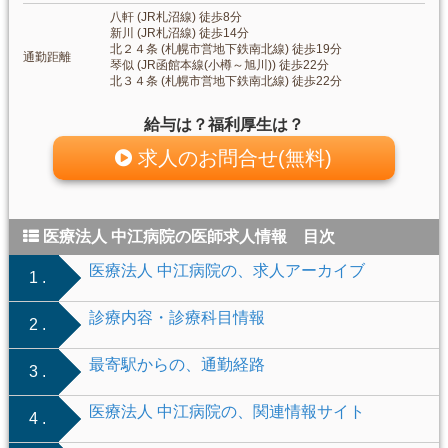
八軒 (JR札沼線) 徒歩8分
新川 (JR札沼線) 徒歩14分
北２４条 (札幌市営地下鉄南北線) 徒歩19分
通勤距離
琴似 (JR函館本線(小樽～旭川)) 徒歩22分
北３４条 (札幌市営地下鉄南北線) 徒歩22分
給与は？福利厚生は？
求人のお問合せ(無料)
医療法人 中江病院の医師求人情報 目次
医療法人 中江病院の、求人アーカイブ
1 .
診療内容・診療科目情報
2 .
最寄駅からの、通勤経路
3 .
医療法人 中江病院の、関連情報サイト
4 .