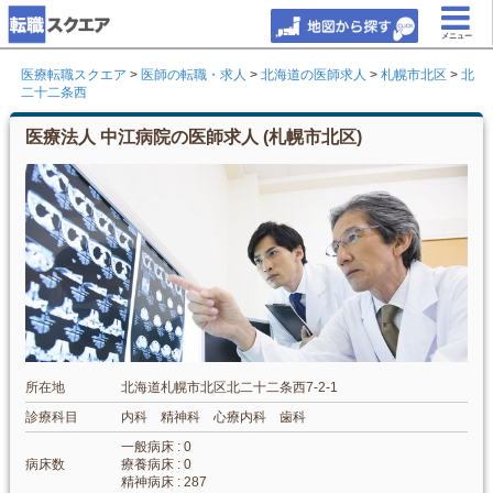
メニュー
医療転職スクエア
>
医師の転職・求人
>
北海道の医師求人
>
札幌市北区
>
北
二十二条西
医療法人 中江病院の医師求人 (札幌市北区)
所在地
北海道札幌市北区北二十二条西7-2-1
診療科目
内科 精神科 心療内科 歯科
一般病床 : 0
病床数
療養病床 : 0
精神病床 : 287