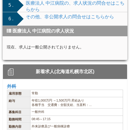
医療法人 中江病院の、求人状況の問合せはこち
5 .
らから
その他、非公開求人の問合せはこちらから
6 .
医療法人 中江病院の求人状況
現在、求人は一般公開されておりません。
新着求人(北海道札幌市北区)
外科
常勤
雇用形態
年収1,000万円 ～1,500万円 昇給あり
給与
各種手当 交通費：全額支給、当直料：...
一般外科
募集科目
08:45～17:15
勤務時間
外来診療及び一般病棟診療
勤務内容