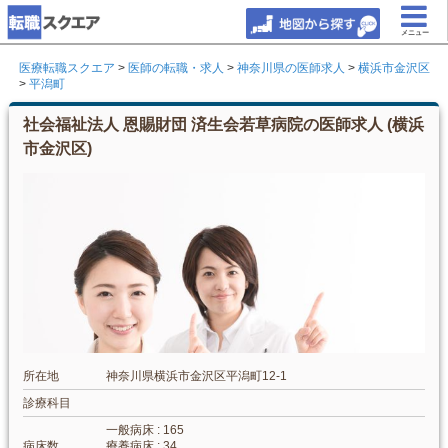
メニュー
医療転職スクエア
>
医師の転職・求人
>
神奈川県の医師求人
>
横浜市金沢区
>
平潟町
社会福祉法人 恩賜財団 済生会若草病院の医師求人 (横浜
市金沢区)
所在地
神奈川県横浜市金沢区平潟町12-1
診療科目
一般病床 : 165
病床数
療養病床 : 34