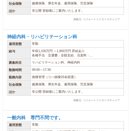
健康保険、厚生年金、雇用保険、労災保険
社会保険
非公開 登録後にご案内いたします。
ほか
掲載元: リクルートドクターズキャリア
神経内科・リハビリテーション科
常勤
雇用形態
年収1,100万円 ～1,800万円 昇給あり
給与
各種手当 交通費：全額支給、当直料：...
リハビリテーション科、神経内科
募集科目
09:00～17:30
勤務時間
病棟管理（リハ病棟25名程度）
勤務内容
健康保険、厚生年金、雇用保険、労災保険
社会保険
非公開 登録後にご案内いたします。
ほか
掲載元: リクルートドクターズキャリア
一般内科 専門不問です。
常勤
雇用形態