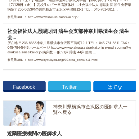
【7月9日（土）】看護師・看護学生向け病院見学会 【締め切り】7月6日 17:00
【7月29日（金）】高校生の『一日看護体験 ...社会福祉法人 恩賜財団 済生会若草
病院〒236-8653神奈川県横浜市金沢区平潟町12-1 TEL：045-781-8811 ...
参照元URL ： http://www.wakakusa.saiseikai.or.jp/
社会福祉法人恩賜財団 済生会支部神奈川県済生会 済生
会...
所在地 〒236-8653神奈川県横浜市金沢区平潟町12-1 TEL： 045-781-8811 FAX：
045-784-5443 ホームページ http://www.wakakusa.saiseikai.or.jp e-mail
soumu@w
akakusa.saiseikai.or.jp
病床数 一般 91床 障害 44床 療養 ...
参照元URL ： http://www.iryoukyou.or.jp/02area_consult11.html
Facebook
Twitter
はてな
神奈川県横浜市金沢区の医師求人一
覧へ戻る
近隣医療機関の医師求人