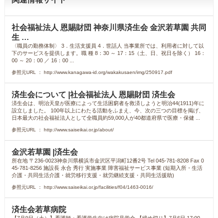
社会福祉法人 恩賜財団 神奈川県済生会 金沢若草園 共同
生 …
〈職員の勤務体制〉 3．生活支援員 4．世話人 当事業所では、利用者に対して以
下のサービスを提供します。職 種 8：30 ～ 17：15（土、日、祝日を除く） 16：
00 ～ 20：00 ／ 16：00 ...
参照元URL ： http://www.kanagawa-id.org/wakakusaen/img/250917.pdf
済生会について |社会福祉法人 恩賜財団 済生会
済生会は、明治天皇が医療によって生活困窮者を救済しようと明治44(1911)年に
設立しました。 100年以上にわたる活動をふまえ、今、次の三つの目標を掲げ、
日本最大の社会福祉法人として全職員約59,000人が40都道府県で医療・保健 ...
参照元URL ： http://www.saiseikai.or.jp/about/
金沢若草園 |済生会
所在地 〒236-0023神奈川県横浜市金沢区平潟町12番2号 Tel 045-781-8208 Fax 0
45-781-8256 施設長 永合 秀行 実施事業 障害福祉サービス事業 (短期入所・生活
介護・共同生活介護・就労移行支援・就労継続支援・共同生活援助)
参照元URL ： http://www.saiseikai.or.jp/facilities/f04/1463-0016/
済生会若草病院