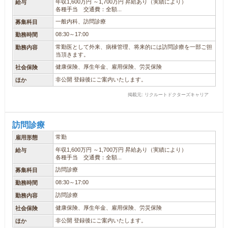
年収1,600万円 ～1,700万円 昇給あり（実績により）
給与
各種手当 交通費：全額...
一般内科、訪問診療
募集科目
08:30～17:00
勤務時間
常勤医として外来、病棟管理、将来的には訪問診療を一部ご担
勤務内容
当頂きます。
健康保険、厚生年金、雇用保険、労災保険
社会保険
非公開 登録後にご案内いたします。
ほか
掲載元: リクルートドクターズキャリア
訪問診療
常勤
雇用形態
年収1,600万円 ～1,700万円 昇給あり（実績により）
給与
各種手当 交通費：全額...
訪問診療
募集科目
08:30～17:00
勤務時間
訪問診療
勤務内容
健康保険、厚生年金、雇用保険、労災保険
社会保険
非公開 登録後にご案内いたします。
ほか