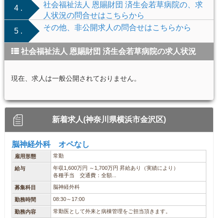
社会福祉法人 恩賜財団 済生会若草病院の、求
4 .
人状況の問合せはこちらから
その他、非公開求人の問合せはこちらから
5 .
社会福祉法人 恩賜財団 済生会若草病院の求人状況
現在、求人は一般公開されておりません。
新着求人(神奈川県横浜市金沢区)
脳神経外科 オペなし
常勤
雇用形態
年収1,600万円 ～1,700万円 昇給あり（実績により）
給与
各種手当 交通費：全額...
脳神経外科
募集科目
08:30～17:00
勤務時間
常勤医として外来と病棟管理をご担当頂きます。
勤務内容