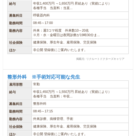
年収1,400万円 ～1,650万円 昇給あり（実績により）
給与
各種手当 当直料：当直...
呼吸器内科
募集科目
08:45～17:00
勤務時間
外来：週3コマ程度 外来数10～20名
勤務内容
※月・水・金曜日は夜間診療が19時30分ま...
健康保険、厚生年金、雇用保険、労災保険
社会保険
非公開 登録後にご案内いたします。
ほか
掲載元: リクルートドクターズキャリア
整形外科 ※手術対応可能な先生
常勤
雇用形態
年収1,450万円 ～1,550万円 昇給あり（実績により）
給与
各種手当 当直料：年収...
整形外科
募集科目
08:45～17:15
勤務時間
外来診療、病棟管理、手術
勤務内容
健康保険、厚生年金、雇用保険、労災保険
社会保険
非公開 登録後にご案内いたします。
ほか