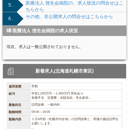
医療法人 啓生会病院の、求人状況の問合せはこ
5 .
ちらから
その他、非公開求人の問合せはこちらから
6 .
医療法人 啓生会病院の求人状況
現在、求人は一般公開されておりません。
新着求人(北海道札幌市東区)
常勤
雇用形態
年収1,200万円 ～1,400万円 昇給あり
給与
各種手当 交通費：全額支給、学会参加...
訪問診療、一般内科
募集科目
09:00～18:00
勤務時間
１日4件程（札幌市内全域）の訪問診療と、関連の施設訪問を
勤務内容
お願いします。
...