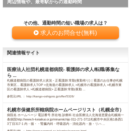
周辺情報や、最寄駅からの通勤時間
その他、通勤時間の短い職場の求人は？
求人のお問合せ(無料)
関連情報サイト
医療法人社団札幌道都病院- 看護師の求人/転職/募集な
ら ...
札幌道都病院の看護師求人状況 - 正看護師:常勤(夜勤有り)｜看護のお仕事@札幌
市東区... 看護師求人TOP >北海道の看護師求人 >札幌市の看護師求人 >札幌市東
区の看護師求人 >札幌道都病院> 正看護師:常勤(夜勤 ...
参照元URL ： http://kango-oshigoto.jp/offer/5326/
札幌市保健所所轄病院ホームページリスト（札幌全市）
病院名 ホームページ 電話番号 所在地 診療科 社会医療法人北海道恵愛会札幌南一
条病院http://www.h-keiaikai.or.jp/minamiichijo 011-271-3711札幌市中央区南1条西1
3丁目317-1 内・循・・腎臓内科・呼吸器内・消化器内・放・リハ ...
参照元URL ： http://www.sapmed.ac.jp/~mise/sapporo.html