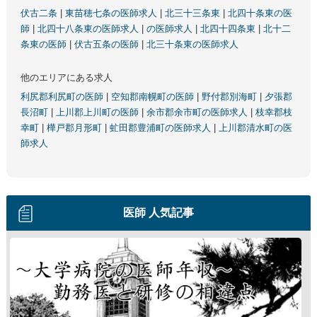
伏古二条
|
東苗穂七条の医師求人
|
北三十三条東
|
北四十条東の医
師
|
北四十八条東の医師求人
|
の医師求人
|
北四十四条東
|
北十二
条東の医師
|
伏古五条の医師
|
北三十条東の医師求人
他のエリアにある求人
利尻郡利尻町の医師
|
空知郡南幌町の医師
|
野付郡別海町
|
夕張郡
長沼町
|
上川郡上川町の医師
|
余市郡余市町の医師求人
|
枝幸郡枝
幸町
|
樺戸郡月形町
|
虻田郡豊浦町の医師求人
|
上川郡清水町の医
師求人
医師 人気記事