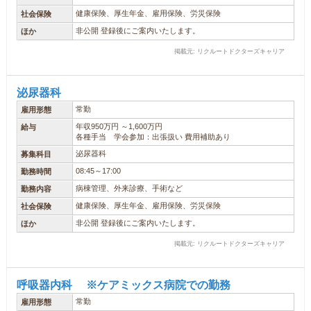
健康保険、厚生年金、雇用保険、労災保険
社会保険
非公開 登録後にご案内いたします。
ほか
掲載元: リクルートドクターズキャリア
泌尿器科
常勤
雇用形態
年収950万円 ～1,600万円
給与
各種手当 学会参加：出張扱い 費用補助あり
泌尿器科
募集科目
08:45～17:00
勤務時間
病棟管理、外来診療、手術など
勤務内容
健康保険、厚生年金、雇用保険、労災保険
社会保険
非公開 登録後にご案内いたします。
ほか
掲載元: リクルートドクターズキャリア
呼吸器内科 ※ケアミックス病院での勤務
常勤
雇用形態