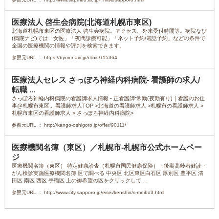
医療法人 啓生会病院(北海道札幌市東区)
北海道札幌市東区の医療法人 啓生会病院。アクセス、外来受付時間等。病院なび
(病院ナビ)では「女医」「夜間診療可能」「ネット予約/電話予約」などの条件で
全国の医療機関の情報や評判を検索できます。
参照元URL ： https://byoinnavi.jp/clinic/115364
医療法人セレス さっぽろ神経内科病院- 看護師の求人/
転職 ...
さっぽろ神経内科病院の看護師求人情報 - 正看護師:常勤(夜勤有り)｜看護のお仕
事@札幌市東区... 看護師求人TOP >北海道の看護師求人 >札幌市の看護師求人 >
札幌市東区の看護師求人 > さっぽろ神経内科病院>
参照元URL ： http://kango-oshigoto.jp/offer/90111/
医療機関名簿（東区）／札幌市-札幌市公式ホームペー
ジ
医療機関名簿（東区） 特定健康診査（札幌市国民健康保険）・後期高齢者健診・
がん検診実施医療機関名簿 区で調べる 中央区 北区東区白石区 厚別区 豊平区 清
田区 南区 西区 手稲区 上の御希望の区をクリックして ...
参照元URL ： http://www.city.sapporo.jp/eisei/kenshin/s-meibo3.html