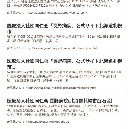
区 きたく 社会医療法人医仁会 中村記念病院011-231-8555 東区 ひがしく NTT東
日本札幌病院011-623-7520白石区 しろいしく 北海道公立大学法人札幌...
参照元URL ： http://aiasisutohokkaidosapporo.web.fc2.com/
医療法人社団同仁会『長野病院』公式サイト北海道札幌
市...
所在地 〒003-0013北海道札幌市白石区中央三条5丁目4－30 tel. 011-861-1037 最
寄り駅 函館本線「白石駅」徒歩16分
参照元URL ： http://www.nagano-hospital.com/contents/access.html
医療法人社団同仁会『長野病院』公式サイト北海道札幌
市...
名 称医療法人社団同仁会 長野病院理事長長野俊光 院 長長野方紀 住 所 〒003-00
13北海道札幌市白石区中央三条5丁目4－30 電話番号 011-861-1037 休診日 日
曜・祝日 診療科目 内科・精神科・心療内科
参照元URL ： http://www.nagano-hospital.com/contents/profile.html
医療法人社団同仁会 長野病院(北海道札幌市白石区)
北海道札幌市白石区の医療法人社団同仁会 長野病院。アクセス、外来受付時間
等。病院なび(病院ナビ)では「女医」「夜間診療可能」「ネット予約/電話予約」
などの条件で全国の医療機関の情報や評判を検索できます。
参照元URL ： https://byoinnavi.jp/clinic/115371