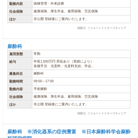
病棟管理・外来診療
勤務内容
健康保険、厚生年金、雇用保険、労災保険
社会保険
非公開 登録後にご案内いたします。
ほか
掲載元: リクルートドクターズキャリア
麻酔科
常勤
雇用形態
年収1,500万円 昇給あり（実績により）
給与
各種手当 当直料：当直料支給、学会...
麻酔科
募集科目
09:00～17:00
勤務時間
手術麻酔
勤務内容
健康保険、厚生年金、雇用保険、労災保険
社会保険
非公開 登録後にご案内いたします。
ほか
掲載元: リクルートドクターズキャリア
麻酔科 ※消化器系の症例豊富 ※日本麻酔科学会麻酔