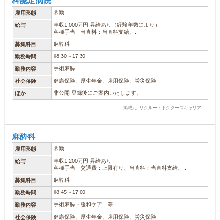
科認定病院
常勤
雇用形態
年収1,000万円 昇給あり（経験年数により）
給与
各種手当 当直料：当直料支給、...
麻酔科
募集科目
08:30～17:30
勤務時間
手術麻酔
勤務内容
健康保険、厚生年金、雇用保険、労災保険
社会保険
非公開 登録後にご案内いたします。
ほか
掲載元: リクルートドクターズキャリア
麻酔科
常勤
雇用形態
年収1,200万円 昇給あり
給与
各種手当 交通費：上限有り、当直料：当直料支給、...
麻酔科
募集科目
08:45～17:00
勤務時間
手術麻酔・緩和ケア 等
勤務内容
健康保険、厚生年金、雇用保険、労災保険
社会保険