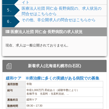
イト
医療法人社団 同仁会 長野病院の、求人状況の
5 .
問合せはこちらから
その他、非公開求人の問合せはこちらから
6 .
医療法人社団 同仁会 長野病院の求人状況
現在、求人は一般公開されておりません。
新着求人(北海道札幌市白石区)
緩和ケア ※癌治療に多くの実績がある病院での募集
常勤
雇用形態
年収1,000万円 昇給あり（経験年数により）
給与
各種手当 当直料：当直料支給、...
緩和ケア
募集科目
08:30～17:30
勤務時間