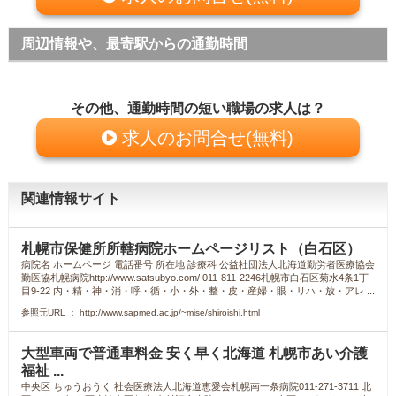
周辺情報や、最寄駅からの通勤時間
その他、通勤時間の短い職場の求人は？
求人のお問合せ(無料)
関連情報サイト
札幌市保健所所轄病院ホームページリスト（白石区）
病院名 ホームページ 電話番号 所在地 診療科 公益社団法人北海道勤労者医療協会
勤医協札幌病院http://www.satsubyo.com/ 011-811-2246札幌市白石区菊水4条1丁
目9-22 内・精・神・消・呼・循・小・外・整・皮・産婦・眼・リハ・放・アレ ...
参照元URL ： http://www.sapmed.ac.jp/~mise/shiroishi.html
大型車両で普通車料金 安く早く北海道 札幌市あい介護
福祉 ...
中央区 ちゅうおうく 社会医療法人北海道恵愛会札幌南一条病院011-271-3711 北