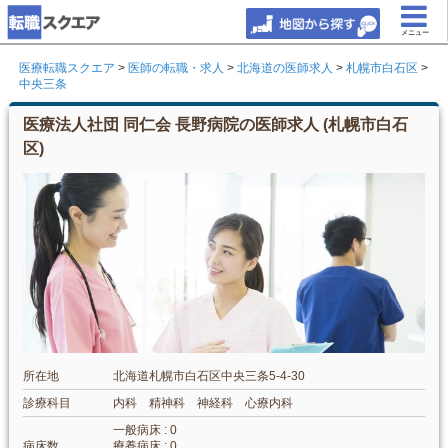
メニュー
医療転職スクエア
>
医師の転職・求人
>
北海道の医師求人
>
札幌市白石区
>
中央三条
医療法人社団 同仁会 長野病院の医師求人 (札幌市白石
区)
所在地
北海道札幌市白石区中央三条5-4-30
診療科目
内科 精神科 神経科 心療内科
一般病床 : 0
病床数
療養病床 : 0