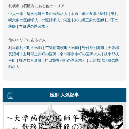
札幌市白石区内にある他のエリア
中央一条
|
菊水元町五条の医師求人
|
本通
|
米里五条の医師
|
東札
幌六条の医師求人
|
の医師求人
|
栄通
|
東札幌三条の医師
|
川下の
医師
|
本郷通の医師求人
他のエリアにある求人
利尻郡利尻町の医師
|
空知郡南幌町の医師
|
野付郡別海町
|
夕張郡
長沼町
|
上川郡上川町の医師
|
余市郡余市町の医師求人
|
枝幸郡枝
幸町
|
樺戸郡月形町
|
虻田郡豊浦町の医師求人
|
上川郡清水町の医
師求人
医師 人気記事