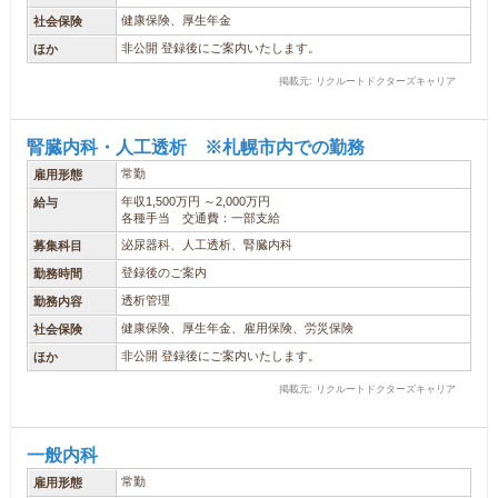
健康保険、厚生年金
社会保険
非公開 登録後にご案内いたします。
ほか
掲載元: リクルートドクターズキャリア
腎臓内科・人工透析 ※札幌市内での勤務
常勤
雇用形態
年収1,500万円 ～2,000万円
給与
各種手当 交通費：一部支給
泌尿器科、人工透析、腎臓内科
募集科目
登録後のご案内
勤務時間
透析管理
勤務内容
健康保険、厚生年金、雇用保険、労災保険
社会保険
非公開 登録後にご案内いたします。
ほか
掲載元: リクルートドクターズキャリア
一般内科
常勤
雇用形態