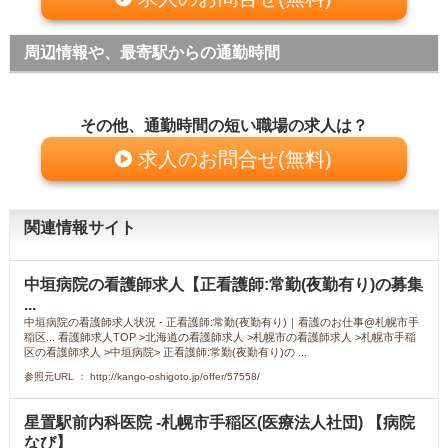
周辺情報や、最寄駅からの通勤時間
その他、通勤時間の短い職場の求人は？
求人のお問合せ(無料)
関連情報サイト
中垣病院の看護師求人【正看護師:常勤(夜勤有り)の募集
...
中垣病院の看護師求人状況 - 正看護師:常勤(夜勤有り)｜看護のお仕事@札幌市手
稲区... 看護師求人TOP >北海道の看護師求人 >札幌市の看護師求人 >札幌市手稲
区の看護師求人 >中垣病院> 正看護師:常勤(夜勤有り)の ...
参照元URL ： http://kango-oshigoto.jp/offer/57558/
星置駅前内科医院 -札幌市手稲区(医療法人社団) 【病院
なび】