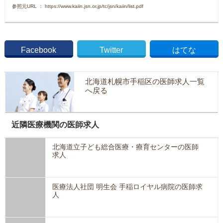
参照元URL ： https://www.kaiin.jsn.or.jp/tc/jsn/kaiin/list.pdf
Facebook
Twitter
はてな
北海道札幌市手稲区の医師求人一覧
へ戻る
近隣医療機関の医師求人
北海道立子ども総合医療・療育センターの医師
求人
医療法人社団 明生会 手稲ロイヤル病院の医師求
人