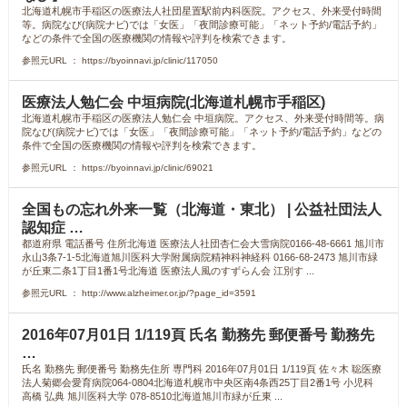
北海道札幌市手稲区の医療法人社団星置駅前内科医院。アクセス、外来受付時間
等。病院なび(病院ナビ)では「女医」「夜間診療可能」「ネット予約/電話予約」
などの条件で全国の医療機関の情報や評判を検索できます。
参照元URL ： https://byoinnavi.jp/clinic/117050
医療法人勉仁会 中垣病院(北海道札幌市手稲区)
北海道札幌市手稲区の医療法人勉仁会 中垣病院。アクセス、外来受付時間等。病
院なび(病院ナビ)では「女医」「夜間診療可能」「ネット予約/電話予約」などの
条件で全国の医療機関の情報や評判を検索できます。
参照元URL ： https://byoinnavi.jp/clinic/69021
全国もの忘れ外来一覧（北海道・東北） | 公益社団法人
認知症 …
都道府県 電話番号 住所北海道 医療法人社団杏仁会大雪病院0166-48-6661 旭川市
永山3条7-1-5北海道旭川医科大学附属病院精神科神経科 0166-68-2473 旭川市緑
が丘東二条1丁目1番1号北海道 医療法人風のすずらん会 江別す ...
参照元URL ： http://www.alzheimer.or.jp/?page_id=3591
2016年07月01日 1/119頁 氏名 勤務先 郵便番号 勤務先
…
氏名 勤務先 郵便番号 勤務先住所 専門科 2016年07月01日 1/119頁 佐々木 聡医療
法人菊郷会愛育病院064-0804北海道札幌市中央区南4条西25丁目2番1号 小児科
高橋 弘典 旭川医科大学 078-8510北海道旭川市緑が丘東 ...