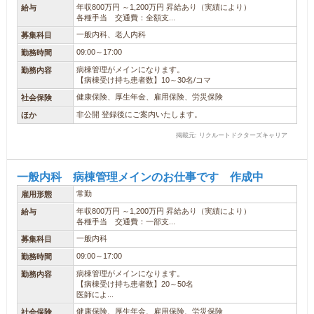
年収800万円 ～1,200万円 昇給あり（実績により）
給与
各種手当 交通費：全額支...
一般内科、老人内科
募集科目
09:00～17:00
勤務時間
病棟管理がメインになります。
勤務内容
【病棟受け持ち患者数】10～30名/コマ
健康保険、厚生年金、雇用保険、労災保険
社会保険
非公開 登録後にご案内いたします。
ほか
掲載元: リクルートドクターズキャリア
一般内科 病棟管理メインのお仕事です 作成中
常勤
雇用形態
年収800万円 ～1,200万円 昇給あり（実績により）
給与
各種手当 交通費：一部支...
一般内科
募集科目
09:00～17:00
勤務時間
病棟管理がメインになります。
勤務内容
【病棟受け持ち患者数】20～50名
医師によ...
健康保険、厚生年金、雇用保険、労災保険
社会保険