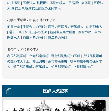
の沢病院
|
医療法人 札幌田中病院の求人
|
手稲渓仁会病院
|
医療法
人 秀友会 札幌秀友会病院の医師求人
札幌市手稲区内にある他のエリア
前田一条
|
手稲金山の医師
|
西宮の沢四条の医師求人
|
の医師求人
|
曙十一条
|
前田三条の医師
|
新発寒五条の医師
|
西宮の沢一条の
医師求人
|
前田六条の医師
|
曙二条の医師
他のエリアにある求人
利尻郡利尻町
|
空知郡南幌町
|
野付郡別海町の医師
|
夕張郡長沼町
の医師求人
|
上川郡上川町
|
余市郡余市町
|
枝幸郡枝幸町の医師求
人
|
樺戸郡月形町の医師求人
|
虻田郡豊浦町
|
上川郡清水町
医師 人気記事