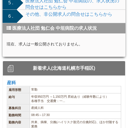
医療法人社団 勉仁会 中垣病院の、求人状況の
5 .
問合せはこちらから
その他、非公開求人の問合せはこちらから
6 .
医療法人社団 勉仁会 中垣病院の求人状況
現在、求人は一般公開されておりません。
新着求人(北海道札幌市手稲区)
産科
常勤
雇用形態
年収950万円 ～1,150万円 昇給あり（経験年数により）
給与
各種手当 交通費：一...
産婦人科
募集科目
08:45～17:30
勤務時間
外来、病棟、分娩(ハイリスク胎児の分娩対応)、ほか付随する
勤務内容
業務