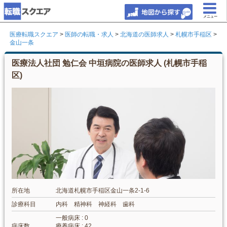
メニュー
医療転職スクエア
>
医師の転職・求人
>
北海道の医師求人
>
札幌市手稲区
>
金山一条
医療法人社団 勉仁会 中垣病院の医師求人 (札幌市手稲
区)
所在地
北海道札幌市手稲区金山一条2-1-6
診療科目
内科 精神科 神経科 歯科
一般病床 : 0
病床数
療養病床 : 42