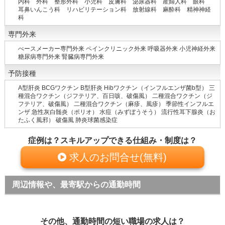
内科 外科 整形外科 小児科 皮膚科 泌尿器科 産婦人科 眼科
耳鼻いんこう科 リハビリテーション科 放射線科 麻酔科 精神神経
科
専門外来
ぺースメーカー専門外来 ペインクリニック外来 呼吸器外来 小児神経外来
糖尿病専門外来 腎臓病専門外来
予防接種
A型肝炎 BCGワクチン B型肝炎 Hibワクチン（インフルエンザ菌b型） 三
種混合ワクチン（ジフテリア、百日咳、破傷風） 二種混合ワクチン（ジ
フテリア、破傷風） 二種混合ワクチン（麻疹、風疹） 季節性インフルエ
ンザ 急性灰白髄炎（ポリオ） 水痘（みずぼうそう） 流行性耳下腺炎（お
たふく風邪） 破傷風 肺炎球菌感染症
症例は？スキルアップできる仕組み・制度は？
求人のお問合せ(無料)
周辺情報や、最寄駅からの通勤時間
その他、通勤時間の短い職場の求人は？