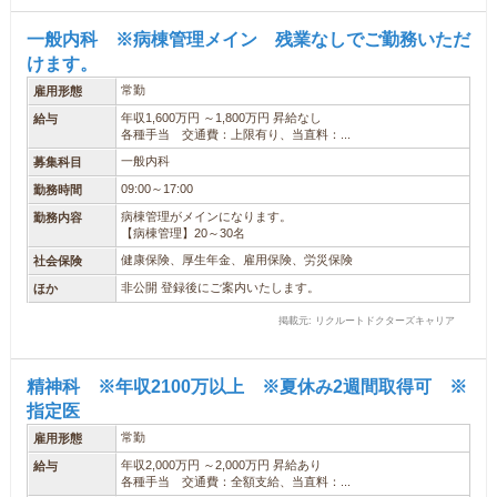
一般内科 ※病棟管理メイン 残業なしでご勤務いただ
けます。
常勤
雇用形態
年収1,600万円 ～1,800万円 昇給なし
給与
各種手当 交通費：上限有り、当直料：...
一般内科
募集科目
09:00～17:00
勤務時間
病棟管理がメインになります。
勤務内容
【病棟管理】20～30名
健康保険、厚生年金、雇用保険、労災保険
社会保険
非公開 登録後にご案内いたします。
ほか
掲載元: リクルートドクターズキャリア
精神科 ※年収2100万以上 ※夏休み2週間取得可 ※
指定医
常勤
雇用形態
年収2,000万円 ～2,000万円 昇給あり
給与
各種手当 交通費：全額支給、当直料：...