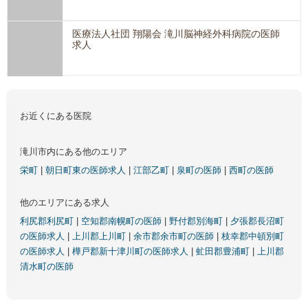
医療法人社団 翔陽会 滝川脳神経外科病院の医師
求人
お近くにある医院
滝川市内にある他のエリア
栄町
|
朝日町東の医師求人
|
江部乙町
|
泉町の医師
|
西町の医師
他のエリアにある求人
利尻郡利尻町
|
空知郡南幌町の医師
|
野付郡別海町
|
夕張郡長沼町
の医師求人
|
上川郡上川町
|
余市郡余市町の医師
|
枝幸郡中頓別町
の医師求人
|
樺戸郡新十津川町の医師求人
|
虻田郡豊浦町
|
上川郡
清水町の医師