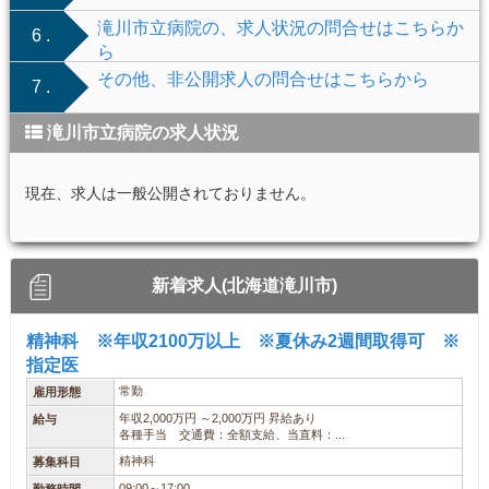
滝川市立病院の、求人状況の問合せはこちらか
6 .
ら
その他、非公開求人の問合せはこちらから
7 .
滝川市立病院の求人状況
現在、求人は一般公開されておりません。
新着求人(北海道滝川市)
精神科 ※年収2100万以上 ※夏休み2週間取得可 ※
指定医
常勤
雇用形態
年収2,000万円 ～2,000万円 昇給あり
給与
各種手当 交通費：全額支給、当直料：...
精神科
募集科目
09:00～17:00