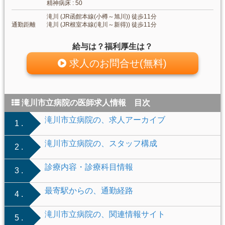
精神病床 : 50
滝川 (JR函館本線(小樽～旭川)) 徒歩11分
通勤距離
滝川 (JR根室本線(滝川～新得)) 徒歩11分
給与は？福利厚生は？
求人のお問合せ(無料)
滝川市立病院の医師求人情報 目次
滝川市立病院の、求人アーカイブ
1 .
滝川市立病院の、スタッフ構成
2 .
診療内容・診療科目情報
3 .
最寄駅からの、通勤経路
4 .
滝川市立病院の、関連情報サイト
5 .