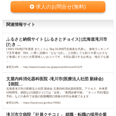
求人のお問合せ(無料)
関連情報サイト
ふるさと納税サイト [ふるさとチョイス] |北海道滝川市
[たき …
[ 5641-0109]27年度産 きたくりん 5kg 10,000円北海道を代表し、食味ランキング
で五年連続「特A」に輝く品種の「ななつぼし」と比較しても粘りや柔らかさな
ど食感にすぐれた大変美味しいおコメです。今回お届けするお米は、地元でも減
...
参照元URL ： http://www.furusato-tax.jp/japan/prefecture/01225
文屋内科消化器科医院 -滝川市(医療法人社団 新緑会)
【病院…
北海道滝川市の医療法人社団 新緑会 文屋内科消化器科医院。アクセス、外来受
付時間等。病院なび(病院ナビ)では「女医」「夜間診療可能」「ネット予約/電話
予約」などの条件で全国の医療機関の情報や評判を検索できます。
参照元URL ： https://byoinnavi.jp/clinic/76981
滝川市立病院「社員クチコミ」 就職・転職の採用企業