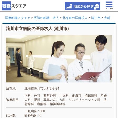
メニュー
医療転職スクエア
>
医師の転職・求人
>
北海道の医師求人
>
滝川市
>
大町
滝川市立病院の医師求人 (滝川市)
所在地
北海道滝川市大町2-2-34
内科 外科 整形外科 小児科 皮膚科 泌尿器科 産婦
診療科目
人科 眼科 耳鼻いんこう科 リハビリテーション科 放
射線科 麻酔科 精神神経科
一般病床 : 300
病床数
療養病床 : 0