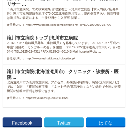
リサー …
「滝川市立病院」での検索結果 管理栄養士 －滝川市立病院【求人内容／応募条
件】滝川市立病院所在地 〒073-0022北海道滝川市大... 院内保育所あり 保育料等
は滝川市の規定による、生後57日から入所可 就業 ...
参照元URL ： http://www.vorkers.com/company.php?m_id=a0C1000000V87AA
滝川市立病院トップ |滝川市立病院
2016.07.08 : 臨時職員募集（事務職員）を募集しています。 2016.07.07 : 平成28
年度1回目の「カンガルーの会」を開催 ... 〒073-0022北海道滝川市大町2丁目2番
34号 TEL:0125-22-4311 / FAX:0125-24-6010 E-Mail hospital@city ...
参照元URL ： http://www.med.takikawa.hokkaido.jp/
滝川市立病院(北海道滝川市) - クリニック・診療所・医
院 ...
北海道滝川市の滝川市立病院。アクセス、外来受付時間等。病院なび(病院ナビ)
では「女医」「夜間診療可能」「ネット予約/電話予約」などの条件で全国の医療
機関の情報や評判を検索できます。
参照元URL ： https://byoinnavi.jp/clinic/114528
Facebook
Twitter
はてな