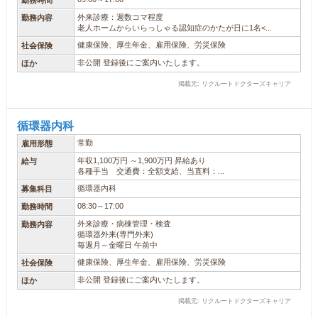
勤務時間
外来診療：週数コマ程度
勤務内容
老人ホームからいらっしゃる認知症のかたが日に1名<...
健康保険、厚生年金、雇用保険、労災保険
社会保険
非公開 登録後にご案内いたします。
ほか
掲載元: リクルートドクターズキャリア
循環器内科
常勤
雇用形態
年収1,100万円 ～1,900万円 昇給あり
給与
各種手当 交通費：全額支給、当直料：...
循環器内科
募集科目
08:30～17:00
勤務時間
外来診療・病棟管理・検査
勤務内容
循環器外来(専門外来)
毎週月～金曜日 午前中
健康保険、厚生年金、雇用保険、労災保険
社会保険
非公開 登録後にご案内いたします。
ほか
掲載元: リクルートドクターズキャリア