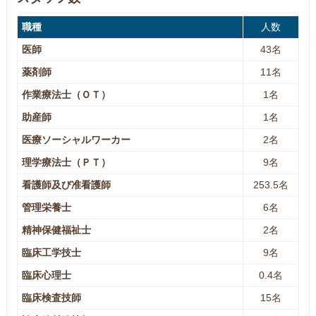
職種
人数
医師
43名
薬剤師
11名
作業療法士（ＯＴ）
1名
助産師
1名
医療ソーシャルワーカー
2名
理学療法士（ＰＴ）
9名
看護師及び准看護師
253.5名
管理栄養士
6名
精神保健福祉士
2名
臨床工学技士
9名
臨床心理士
0.4名
臨床検査技師
15名