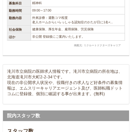
精神科
募集科目
09:00～17:00
勤務時間
外来診療：週数コマ程度
勤務内容
老人ホームからいらっしゃる認知症のかたが日に1名<...
健康保険、厚生年金、雇用保険、労災保険
社会保険
非公開 登録後にご案内いたします。
ほか
掲載元: リクルートドクターズキャリア
滝川市立病院の医師求人情報です。滝川市立病院の所在地は、
北海道滝川市大町2-2-34です。
現在の非公開求人状況や、役職付きの求人など好条件の募集情
報は、エムスリーキャリアエージェント及び、医師転職ドット
コムに登録後、個別に確認する事が出来ます。(無料)
院内スタッフ数
スタッフ数