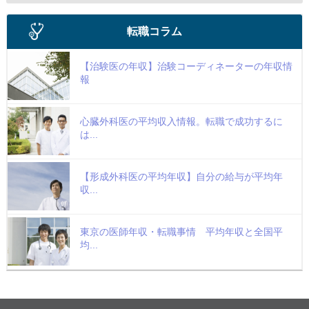
転職コラム
【治験医の年収】治験コーディネーターの年収情
報
心臓外科医の平均収入情報。転職で成功するに
は...
【形成外科医の平均年収】自分の給与が平均年
収...
東京の医師年収・転職事情 平均年収と全国平
均...