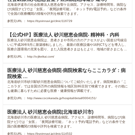
北海道伊達市の社会医療法人慈恵会聖ケ丘病院。アクセス、診療時間等。病院な
び(病院ナビ)では「女医」「夜間診療可能」「ネット予約/電話予約」などの条件
で全国の医療機関の情報や評判を検索できます。
参照元URL ： https://byoinnavi.jp/clinic/116729
【公式HP】医療法人 砂川慈恵会病院- 精神科・内科
医療法人砂川慈恵会病院は、患者さまや市民の方のアクセスがよい国道12号線沿
いに平成26年9月に新築移転しました。 最新の医療設備や16列CTなどを導入し、
医療介護環境の充実を図り、また入院患者さまはもとより、地域の皆さまにも ...
参照元URL ： http://s-jikeikai.com/
医療法人 砂川慈恵会病院-病院検索ならここカラダ：病
院検索 …
北海道砂川市砂川駅砂川慈恵会病院についてご紹介いたします。病院検索の「こ
こカラダ」では全国15万件の病院情報を地区別/科目別で検索できます。その他に
も健康に暮らすために必要な医療・健康情報が満載です。
参照元URL ： http://www.cocokarada.jp/hospital/detail/0004151/
医療法人 砂川慈恵会病院(北海道砂川市)
北海道砂川市の医療法人 砂川慈恵会病院。アクセス、診療時間等。病院なび(病
院ナビ)では「女医」「夜間診療可能」「ネット予約/電話予約」などの条件で全
国の医療機関の情報や評判を検索できます。
参照元URL ： https://byoinnavi.jp/clinic/114532