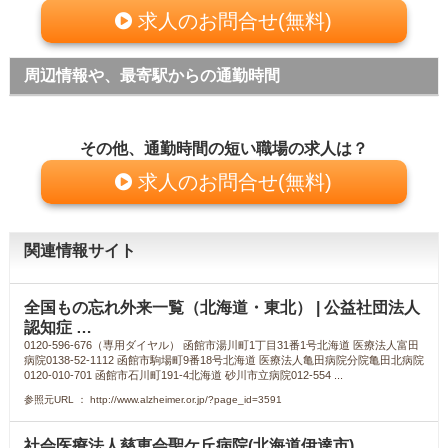
求人のお問合せ(無料)
周辺情報や、最寄駅からの通勤時間
その他、通勤時間の短い職場の求人は？
求人のお問合せ(無料)
関連情報サイト
全国もの忘れ外来一覧（北海道・東北） | 公益社団法人
認知症 …
0120-596-676（専用ダイヤル） 函館市湯川町1丁目31番1号北海道 医療法人富田
病院0138-52-1112 函館市駒場町9番18号北海道 医療法人亀田病院分院亀田北病院
0120-010-701 函館市石川町191-4北海道 砂川市立病院012-554 ...
参照元URL ： http://www.alzheimer.or.jp/?page_id=3591
社会医療法人慈恵会聖ケ丘病院(北海道伊達市)