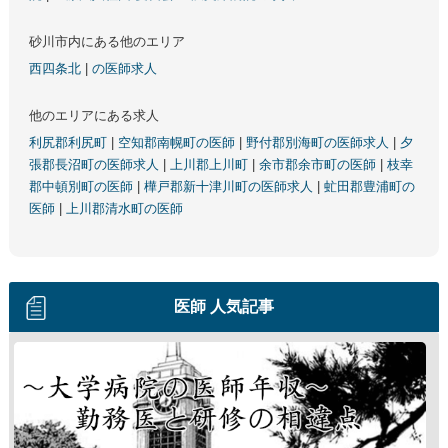
砂川市内にある他のエリア
西四条北
|
の医師求人
他のエリアにある求人
利尻郡利尻町
|
空知郡南幌町の医師
|
野付郡別海町の医師求人
|
夕
張郡長沼町の医師求人
|
上川郡上川町
|
余市郡余市町の医師
|
枝幸
郡中頓別町の医師
|
樺戸郡新十津川町の医師求人
|
虻田郡豊浦町の
医師
|
上川郡清水町の医師
医師 人気記事