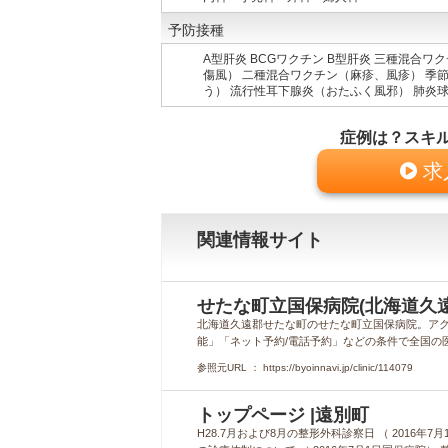
予防接種
A型肝炎 BCGワクチン B型肝炎 三種混合
傷風） 二種混合ワクチン（麻疹、風疹） 季
う） 流行性耳下腺炎（おたふく風邪） 肺炎
症例は？スキ
求
関連情報サイト
せたな町立国保病院(北海道久
北海道久遠郡せたな町のせたな町立国保病院。アク
能」「ネット予約/電話予約」などの条件で全国の
参照元URL ： https://byoinnavi.jp/clinic/114079
トップページ |遠別町
H28.7月および8月の整形外科診察日 （ 2016年7月