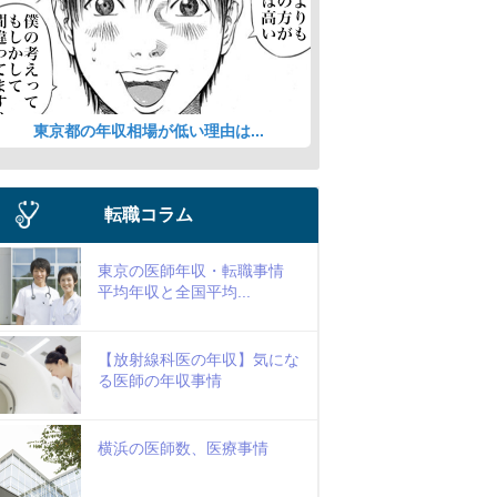
東京都の年収相場が低い理由は...
転職コラム
東京の医師年収・転職事情
平均年収と全国平均...
【放射線科医の年収】気にな
る医師の年収事情
横浜の医師数、医療事情