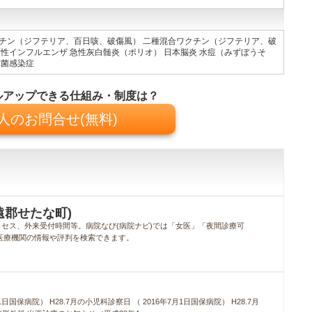
ワクチン（ジフテリア、百日咳、破傷風） 二種混合ワクチン（ジフテリア、破
節性インフルエンザ 急性灰白髄炎（ポリオ） 日本脳炎 水痘（みずぼうそ
球菌感染症
ルアップできる仕組み・制度は？
人のお問合せ(無料)
遠郡せたな町)
セス、外来受付時間等。病院なび(病院ナビ)では「女医」「夜間診療可
医療機関の情報や評判を検索できます。
1日国保病院） H28.7月の小児科診察日 （ 2016年7月1日国保病院） H28.7月