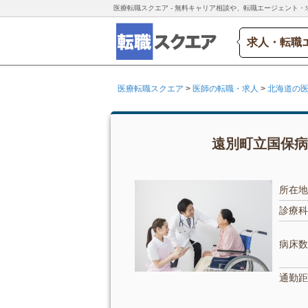
医療転職スクエア - 無料キャリア相談や、転職エージェント・
求人・転職
医療転職スクエア
>
医師の転職・求人
>
北海道の
遠別町立国保病
所在地
診療科
病床数
通勤距