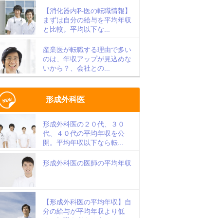
【消化器内科医の転職情報】
まずは自分の給与を平均年収
と比較。平均以下な...
産業医が転職する理由で多い
のは、年収アップが見込めな
いから？、会社との...
形成外科医
形成外科医の２０代、３０
代、４０代の平均年収を公
開。平均年収以下なら転...
形成外科医の医師の平均年収
【形成外科医の平均年収】自
分の給与が平均年収より低