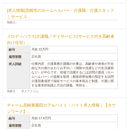
[求人情報]尼崎市のホームヘルパー・介護職・介護スタッフ
｜サービス...
掲載元：
メロディハウス|介護職／デイサービス(サービス付き高齢者
向け住宅）...
月給 22万円
給与
正社員
雇用形態
仕事内容 介護業務介護職の仕事は、高齢者や身体が不自
求人詳細
由な方の身のまわりお手伝い（掃除や洗濯などの生活援助
など）が中心です。現場で活躍するには訪問介護員（ホー
ムヘルパー）の資格を取得（都道府県知事の指定する訪問
介護員養成所で福祉サービスの基本視点と制度、介護に関
する基本的知識と方法の講義、実技を...
掲載元： 求人アスコム
チャーム尼崎東園田のアルバイト・バイト求人情報｜【タウ
ンワーク】...
月給 17.6万円
給与
正社員
雇用形態