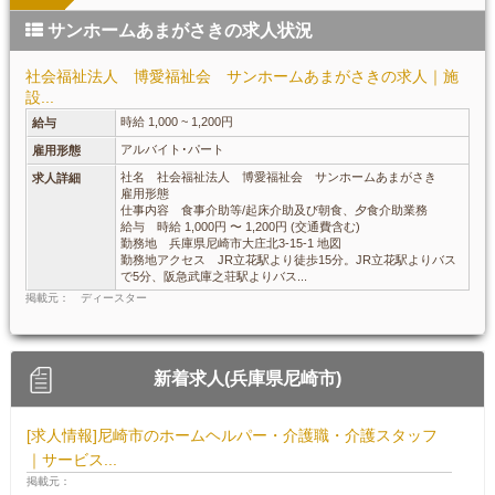
サンホームあまがさきの求人状況
社会福祉法人 博愛福祉会 サンホームあまがさきの求人｜施
設...
時給 1,000 ~ 1,200円
給与
アルバイト･パート
雇用形態
社名 社会福祉法人 博愛福祉会 サンホームあまがさき
求人詳細
雇用形態
仕事内容 食事介助等/起床介助及び朝食、夕食介助業務
給与 時給 1,000円 〜 1,200円 (交通費含む)
勤務地 兵庫県尼崎市大庄北3-15-1 地図
勤務地アクセス JR立花駅より徒歩15分。JR立花駅よりバス
で5分、阪急武庫之荘駅よりバス...
掲載元： ディースター
新着求人(兵庫県尼崎市)
[求人情報]尼崎市のホームヘルパー・介護職・介護スタッフ
｜サービス...
掲載元：