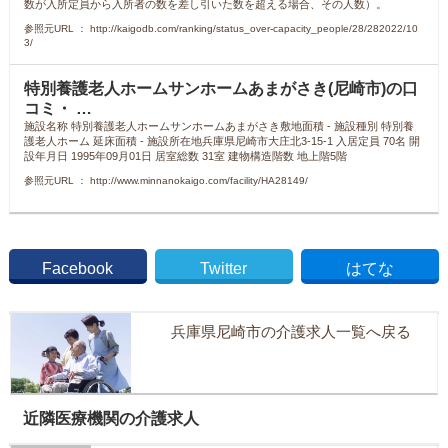
数が入所定員から入所者の数を差し引いた数を超える場合、その人数）。
参照元URL ： http://kaigodb.com/ranking/status_over-capacity_people/28/282022/10
3/
特別養護老人ホームサンホームあまがさき(尼崎市)の口
コミ・ …
施設名称 特別養護老人ホームサンホームあまがさき敷地面積 ‐ 施設種別 特別養
護老人ホーム 延床面積 ‐ 施設所在地兵庫県尼崎市大庄北3-15-1 入居定員 70名 開
設年月日 1995年09月01日 居室総数 31室 建物構造階数 地上階5階
参照元URL ： http://www.minnanokaigo.com/facility/HA28149/
Facebook
Twitter
はてな
兵庫県尼崎市の介護求人一覧へ戻る
近隣医療機関の介護求人