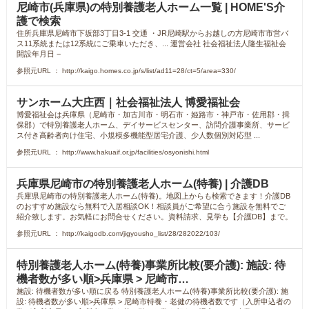
尼崎市(兵庫県)の特別養護老人ホーム一覧 | HOME'S介
護で検索
住所兵庫県尼崎市下坂部3丁目3‐1 交通 ・JR尼崎駅からお越しの方尼崎市市営バ
ス11系統または12系統にご乗車いただき、... 運営会社 社会福祉法人隆生福祉会
開設年月日 −
参照元URL ： http://kaigo.homes.co.jp/s/list/ad11=28/ct=5/area=330/
サンホーム大庄西｜社会福祉法人 博愛福祉会
博愛福祉会は兵庫県（尼崎市・加古川市・明石市・姫路市・神戸市・佐用郡・揖
保郡）で特別養護老人ホーム、デイサービスセンター、訪問介護事業所、サービ
ス付き高齢者向け住宅、小規模多機能型居宅介護、少人数個別対応型 ...
参照元URL ： http://www.hakuaif.or.jp/facilities/osyonishi.html
兵庫県尼崎市の特別養護老人ホーム(特養) | 介護DB
兵庫県尼崎市の特別養護老人ホーム(特養)。地図上からも検索できます！介護DB
のおすすめ施設なら無料で入居相談OK！相談員がご希望に合う施設を無料でご
紹介致します。お気軽にお問合せください。資料請求、見学も【介護DB】まで。
参照元URL ： http://kaigodb.com/jigyousho_list/28/282022/103/
特別養護老人ホーム(特養)事業所比較(要介護): 施設: 待
機者数が多い順>兵庫県 > 尼崎市…
施設: 待機者数が多い順に戻る 特別養護老人ホーム(特養)事業所比較(要介護): 施
設: 待機者数が多い順>兵庫県 > 尼崎市特養・老健の待機者数です（入所申込者の