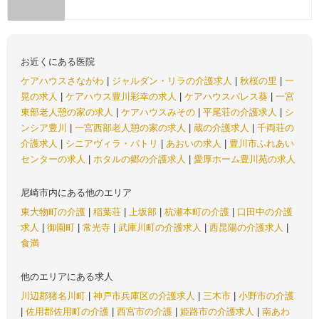
お近くにある医院
ケアハウスさながわ
|
ジャルダン・リラの介護求人
|
秋桜の里
|
一
晃の求人
|
ケアハウス豊川彩幸の求人
|
ケアハウスパレス葵
|
一宮
東部老人憩の家の求人
|
ケアハウスみその
|
平尾荘の介護求人
|
シ
ンシア豊川
|
一宮西部老人憩の家の求人
|
蔵の介護求人
|
千両荘の
介護求人
|
シニアヴィラ・パトリ
|
あおいの求人
|
豊川市ふれあい
センターの求人
|
ホタルの郷の介護求人
|
愛厚ホーム豊川苑の求人
尼崎市内にある他のエリア
東大物町の介護
|
稲葉荘
|
上坂部
|
杭瀬本町の介護
|
口田中の介護
求人
|
御園町
|
常光寺
|
武庫川町の介護求人
|
西昆陽の介護求人
|
食満
他のエリアにある求人
川辺郡猪名川町
|
神戸市兵庫区の介護求人
|
三木市
|
小野市の介護
|
佐用郡佐用町の介護
|
西宮市の介護
|
姫路市の介護求人
|
南あわ