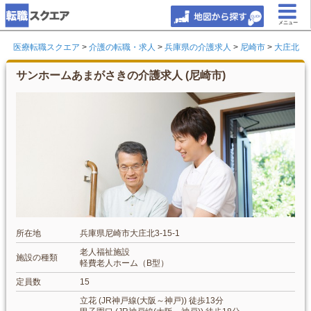
メニュー
医療転職スクエア
>
介護の転職・求人
>
兵庫県の介護求人
>
尼崎市
>
大庄北
サンホームあまがさきの介護求人 (尼崎市)
所在地
兵庫県尼崎市大庄北3-15-1
老人福祉施設
施設の種類
軽費老人ホーム（B型）
定員数
15
立花 (JR神戸線(大阪～神戸)) 徒歩13分