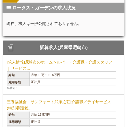
ロータス・ガーデンの求人状況
現在、求人は一般公開されておりません。
新着求人(兵庫県尼崎市)
[求人情報]尼崎市のホームヘルパー・介護職・介護スタッフ
｜サービス...
月給 19万 ~ 19.5万円
給与
正社員
雇用形態
掲載元：
三養福祉会 サンフォート武庫之荘|介護職／デイサービス
(特別養護老...
月給 17.5万円
給与
正社員
雇用形態