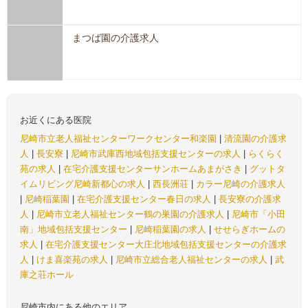
まつば園の介護求人
お近くにある医院
尼崎市立老人福祉センターワークセンター和楽園
|
清流園の介護求
人
|
長安寮
|
尼崎市武庫西地域包括支援センターの求人
|
らくらく
苑の求人
|
在宅介護支援センターサンホームあまがさき
|
グットタ
イムリビング尼崎新都心の求人
|
西長洲荘
|
カラー尼崎の介護求人
|
尼崎稲葉園
|
在宅介護支援センター春日の求人
|
長安寮の介護求
人
|
尼崎市立老人福祉センター鶴の巣園の介護求人
|
尼崎市「小田
南」地域包括支援センター
|
尼崎稲葉園の求人
|
せせらぎホームの
求人
|
在宅介護支援センター大庄北地域包括支援センターの介護求
人
|
けま喜楽苑の求人
|
尼崎市立総合老人福祉センターの求人
|
武
庫之荘ホール
尼崎市内にある他のエリア