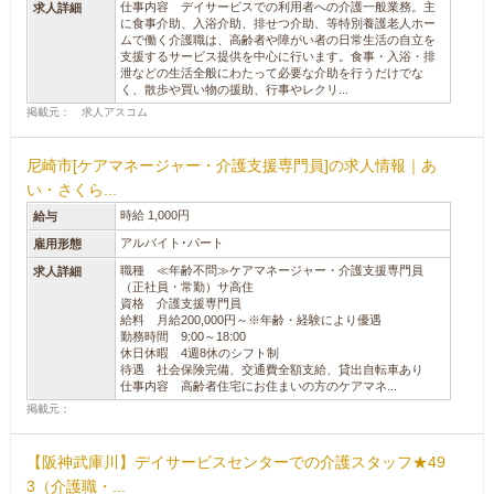
仕事内容 デイサービスでの利用者への介護一般業務。主
求人詳細
に食事介助、入浴介助、排せつ介助、等特別養護老人ホー
ムで働く介護職は、高齢者や障がい者の日常生活の自立を
支援するサービス提供を中心に行います。食事・入浴・排
泄などの生活全般にわたって必要な介助を行うだけでな
く、散歩や買い物の援助、行事やレクリ...
掲載元： 求人アスコム
尼崎市[ケアマネージャー・介護支援専門員]の求人情報｜あ
い・さくら...
時給 1,000円
給与
アルバイト･パート
雇用形態
職種 ≪年齢不問≫ケアマネージャー・介護支援専門員
求人詳細
（正社員・常勤）サ高住
資格 介護支援専門員
給料 月給200,000円～※年齢・経験により優遇
勤務時間 9:00～18:00
休日休暇 4週8休のシフト制
待遇 社会保険完備、交通費全額支給、貸出自転車あり
仕事内容 高齢者住宅にお住まいの方のケアマネ...
掲載元：
【阪神武庫川】デイサービスセンターでの介護スタッフ★49
3（介護職・...