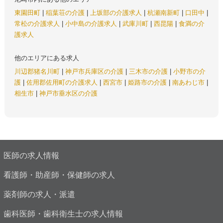
東園田町
|
稲葉荘の介護
|
上坂部の介護求人
|
杭瀬南新町
|
口田中
|
常松の介護求人
|
小中島の介護求人
|
武庫川町
|
西昆陽
|
食満の介
護求人
他のエリアにある求人
川辺郡猪名川町
|
神戸市兵庫区の介護
|
三木市の介護
|
小野市の介
護
|
佐用郡佐用町の介護求人
|
西宮市
|
姫路市の介護
|
南あわじ市
|
相生市
|
神戸市垂水区の介護
医師の求人情報
看護師・助産師・保健師の求人
薬剤師の求人・派遣
歯科医師・歯科衛生士の求人情報