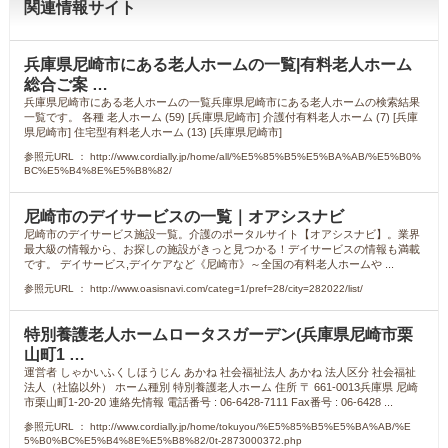
関連情報サイト
兵庫県尼崎市にある老人ホームの一覧|有料老人ホーム
総合ご案 …
兵庫県尼崎市にある老人ホームの一覧兵庫県尼崎市にある老人ホームの検索結果
一覧です。 各種 老人ホーム (59) [兵庫県尼崎市] 介護付有料老人ホーム (7) [兵庫
県尼崎市] 住宅型有料老人ホーム (13) [兵庫県尼崎市]
参照元URL ： http://www.cordially.jp/home/all/%E5%85%B5%E5%BA%AB/%E5%B0%
BC%E5%B4%8E%E5%B8%82/
尼崎市のデイサービスの一覧｜オアシスナビ
尼崎市のデイサービス施設一覧。介護のポータルサイト【オアシスナビ】。業界
最大級の情報から、お探しの施設がきっと見つかる！デイサービスの情報も満載
です。 デイサービス,デイケアなど《尼崎市》～全国の有料老人ホームや ...
参照元URL ： http://www.oasisnavi.com/categ=1/pref=28/city=282022/list/
特別養護老人ホームロータスガーデン(兵庫県尼崎市栗
山町1 …
運営者 しゃかいふくしほうじん あかね 社会福祉法人 あかね 法人区分 社会福祉
法人（社協以外） ホーム種別 特別養護老人ホーム 住所 〒 661-0013兵庫県 尼崎
市栗山町1-20-20 連絡先情報 電話番号 : 06-6428-7111 Fax番号 : 06-6428 ...
参照元URL ： http://www.cordially.jp/home/tokuyou/%E5%85%B5%E5%BA%AB/%E
5%B0%BC%E5%B4%8E%E5%B8%82/0t-2873000372.php