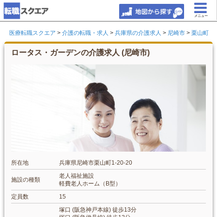
メニュー
医療転職スクエア
>
介護の転職・求人
>
兵庫県の介護求人
>
尼崎市
>
栗山町
ロータス・ガーデンの介護求人 (尼崎市)
所在地
兵庫県尼崎市栗山町1-20-20
老人福祉施設
施設の種類
軽費老人ホーム（B型）
定員数
15
塚口 (阪急神戸本線) 徒歩13分