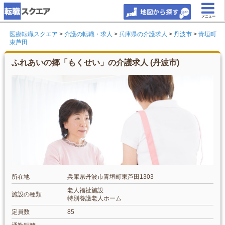
メニュー
医療転職スクエア
>
介護の転職・求人
>
兵庫県の介護求人
>
丹波市
>
青垣町
東芦田
ふれあいの郷「もくせい」の介護求人 (丹波市)
所在地
兵庫県丹波市青垣町東芦田1303
老人福祉施設
施設の種類
特別養護老人ホーム
定員数
85