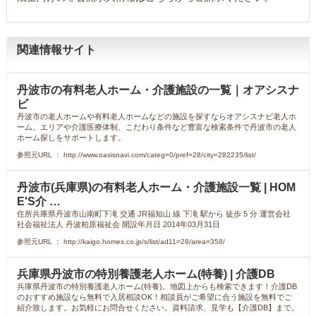
関連情報サイト
丹波市の有料老人ホーム・介護施設の一覧｜オアシスナ
ビ
丹波市の老人ホームや有料老人ホームなどの施設を探すならオアシスナビ老人ホ
ーム。エリアや介護医療体制、こだわり条件など豊富な検索条件で丹波市の老人
ホーム探しをサポートします。
参照元URL ： http://www.oasisnavi.com/categ=0/pref=28/city=282235/list/
丹波市(兵庫県)の有料老人ホーム・介護施設一覧 | HOM
E'S介 …
住所兵庫県丹波市山南町下滝 交通 JR福知山 線 下滝 駅から 徒歩 5 分 運営会社
社会福祉法人 丹波柏原福祉会 開設年月日 2014年03月31日
参照元URL ： http://kaigo.homes.co.jp/s/list/ad11=28/area=358/
兵庫県丹波市の特別養護老人ホーム(特養) | 介護DB
兵庫県丹波市の特別養護老人ホーム(特養)。地図上からも検索できます！介護DB
のおすすめ施設なら無料で入居相談OK！相談員がご希望に合う施設を無料でご
紹介致します。お気軽にお問合せください。資料請求、見学も【介護DB】まで。