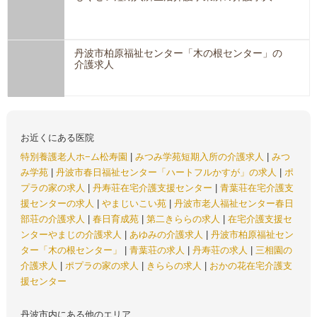
丹波市柏原福祉センター「木の根センター」の
介護求人
お近くにある医院
特別養護老人ホ−ム松寿園
|
みつみ学苑短期入所の介護求人
|
みつ
み学苑
|
丹波市春日福祉センター「ハートフルかすが」の求人
|
ポ
プラの家の求人
|
丹寿荘在宅介護支援センター
|
青葉荘在宅介護支
援センターの求人
|
やまじいこい苑
|
丹波市老人福祉センター春日
部荘の介護求人
|
春日育成苑
|
第二きららの求人
|
在宅介護支援セ
ンターやまじの介護求人
|
あゆみの介護求人
|
丹波市柏原福祉セン
ター「木の根センター」
|
青葉荘の求人
|
丹寿荘の求人
|
三相園の
介護求人
|
ポプラの家の求人
|
きららの求人
|
おかの花在宅介護支
援センター
丹波市内にある他のエリア