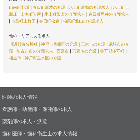
山南町野坂
|
春日町新才の介護
|
氷上町新郷の介護求人
|
氷上町上
新庄
|
山南町岩屋
|
氷上町常楽の介護求人
|
春日町黒井の介護求人
|
市島町上竹田
|
春日町松森
|
柏原町北山の介護求人
他のエリアにある求人
川辺郡猪名川町
|
神戸市兵庫区の介護
|
三木市の介護
|
尼崎市の介
護
|
加古川市の介護求人
|
西宮市
|
宍粟市の介護
|
多可郡多可町
|
相生市
|
神戸市垂水区の介護
医師の求人情報
看護師・助産師・保健師の求人
薬剤師の求人・派遣
歯科医師・歯科衛生士の求人情報