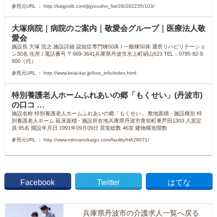
参照元URL ： http://kaigodb.com/jigyousho_list/28/282235/103/
大塚病院｜病院のご案内｜敬愛会グループ｜医療法人敬
愛会
施設長 大塚 浩之 施設詳細 認知症専門棟50床 / 一般棟50床 通所リハビリテーショ
ン30名 住所 / 電話番号 〒669-3641兵庫県丹波市氷上町絹山523 TEL：0795-82-8
900（代）
参照元URL ： http://www.keiai-kai.jp/hos_info/index.html
特別養護老人ホームふれあいの郷「もくせい」(丹波市)
の口コ …
施設名称 特別養護老人ホームふれあいの郷「もくせい」 敷地面積 ‐ 施設種別 特
別養護老人ホーム 延床面積 ‐ 施設所在地兵庫県丹波市青垣町東芦田1303 入居定
員 85名 開設年月日 1991年09月09日 居室総数 46室 建物構造階数
参照元URL ： http://www.minnanokaigo.com/facility/HA28071/
Facebook
Twitter
はてな
兵庫県丹波市の介護求人一覧へ戻る