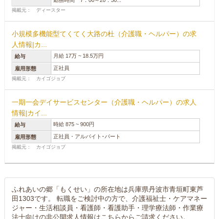
勤務時間 7：00～20：30...
掲載元： ディースター
小規模多機能型てくてく大路の杜（介護職・ヘルパー）の求
人情報|カ...
月給 17万 ~ 18.5万円
給与
正社員
雇用形態
掲載元： カイゴジョブ
一期一会デイサービスセンター（介護職・ヘルパー）の求人
情報|カイ...
時給 875 ~ 900円
給与
正社員・アルバイト･パート
雇用形態
掲載元： カイゴジョブ
ふれあいの郷「もくせい」の所在地は兵庫県丹波市青垣町東芦
田1303です。 転職をご検討中の方で、介護福祉士・ケアマネー
ジャー・生活相談員・看護師・看護助手・理学療法師・作業療
法士向けの非公開求人情報はこちらからご請求ください。