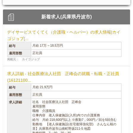
新着求人(兵庫県丹波市)
デイサービスてくてく（介護職・ヘルパー）の求人情報|カイ
ゴジョブ[...
月給 17万 ~ 18.5万円
給与
正社員
雇用形態
掲載元： カイゴジョブ
求人詳細 - 社会医療法人社団 正峰会の就職・転職・正社員
(16121100...
月給 21.9万円
給与
正社員
雇用形態
社名 社会医療法人社団 正峰会
求人詳細
雇用形態
職種 介護職員
仕事内容 老人保健施設(入所)内での介護業務
給与 月給 218,600円以上 ※夜勤7，000円／回を5回含む
勤務地 【老人保健施設(在宅復帰強化型) さんなん桜の
里】兵庫県丹波市山南町野坂211-5 地図