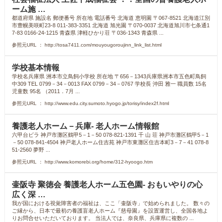
ーム施 …
都道府県 施設名 郵便番号 所在地 電話番号 北海道 恵明園 〒067-8521 北海道江別
市豊幌美咲町23-8 011-383-3351 北海道 旭光園 〒070-0037 北海道旭川市七条通1
7-83 0166-24-1215 青森県 津軽ひかり荘 〒036-1343 青森県 ...
参照元URL ： http://tosa7411.com/mouyougoroujinn_link_list.html
学校基本情報
学校名兵庫県 洲本市立鳥飼小学校 所在地 〒656－1343兵庫県洲本市五色町鳥飼
中309 TEL 0799－34－0013 FAX 0799－34－0767 学校長 沖田 雅一 職員数 15名
児童数 95名 （2011．7月 ...
参照元URL ： http://www.edu.city.sumoto.hyogo.jp/torisy/index2f.html
養護老人ホーム－兵庫- 老人ホーム情報館
六甲台ビラ 神戸市灘区鶴甲5－1－50 078-821-1391 千 山 荘 神戸市灘区鶴甲5－1
－50 078-841-4504 神戸老人ホーム住吉苑 神戸市東灘区住吉本町3－7－41 078-8
51-2560 夢野 ...
参照元URL ： http://www.komorebi.org/home/312-hyoogo.htm
壷阪寺 聚徳会 養護老人ホーム五色園- おもいやりの心
広く深 …
我が国における視覚障害者の福祉は、ここ「壷阪寺」で始められました。 数々の
ご縁から、日本で最初の養護盲老人ホーム『慈母園』を設置運営し、全国各地よ
りお問合せいただいております。 当法人では、奈良県、兵庫県に複数の ...