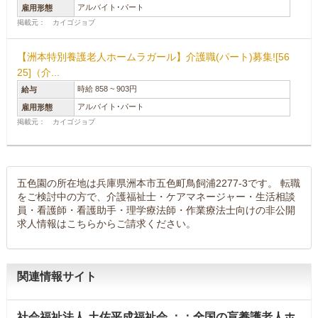
アルバイト･パート
雇用形態
掲載元： カイゴジョブ
【洲本特別養護老人ホームラガール】介護職(パート)募集![56
25]（介...
時給 858 ~ 903円
給与
アルバイト･パート
雇用形態
掲載元： カイゴジョブ
五色園の所在地は兵庫県洲本市五色町鳥飼浦2277-3です。 転職
をご検討中の方で、介護福祉士・ケアマネージャー・生活相談
員・看護師・看護助手・理学療法師・作業療法士向けの非公開
求人情報はこちらからご請求ください。
関連情報サイト
社会福祉法人 土佐平成福祉会 ：：全国の盲養護老人ホ