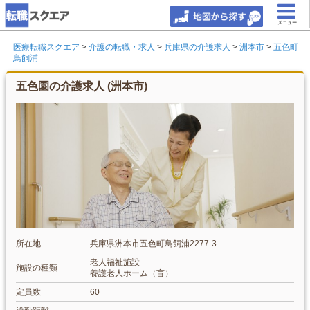
メニュー
医療転職スクエア
>
介護の転職・求人
>
兵庫県の介護求人
>
洲本市
>
五色町
鳥飼浦
五色園の介護求人 (洲本市)
所在地
兵庫県洲本市五色町鳥飼浦2277-3
老人福祉施設
施設の種類
養護老人ホーム（盲）
定員数
60