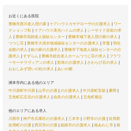
お近くにある医院
豊橋市西川老人憩の家
|
ケアハウスカサデローザの介護求人
|
ワー
クショップ杜
|
ケアハウス美光ハイムの求人
|
シーサイド吉前の求
人
|
豊橋市高師老人福祉センター
|
豊橋市城下老人憩の家の求人
|
つつじ荘
|
豊橋市大清水地域福祉センターの介護求人
|
常盤
|
明生
会館の求人
|
銀の家の介護求人
|
豊橋市下地老人福祉センターの介
護求人
|
すずらん
|
豊橋市総合老人ホームつつじ荘の求人
|
フラワ
ーサーチラヴィアンの求人
|
彩幸の介護求人
|
さわらび荘の求人
|
おおしみず憩いの杜の求人
|
あいの郷
洲本市内にある他のエリア
中川原町中川原
|
山手の介護
|
の介護求人
|
中川原町安坂
|
桑間
|
五色町広石北の介護求人
|
由良の介護求人
|
五色町都志
他のエリアにある求人
川西市
|
神戸市兵庫区の介護求人
|
三木市
|
小野市の介護
|
佐用郡
佐用町の介護
|
西宮市の介護
|
姫路市の介護求人
|
南あわじ市
|
相