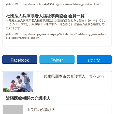
参照元URL ： http://www.tsubosaka1300.or.jp/shutokukai/sisetu_goshikien.html
社団法人兵庫県老人福祉事業協会 会員一覧
一般社団法人兵庫県老人福祉事業協会の活動内容などをご紹介するページです。
... このページでは、兵庫県下（神戸市の一部を除く）当協会の会員を検索してい
ただけます。
参照元URL ： http://www.hyogo-kenroukyo.jp/list/index.html?p=2&amp;g_select=&am
p;q_select=&amp;b_select=
Facebook
Twitter
はてな
兵庫県洲本市の介護求人一覧へ戻る
近隣医療機関の介護求人
由良荘の介護求人