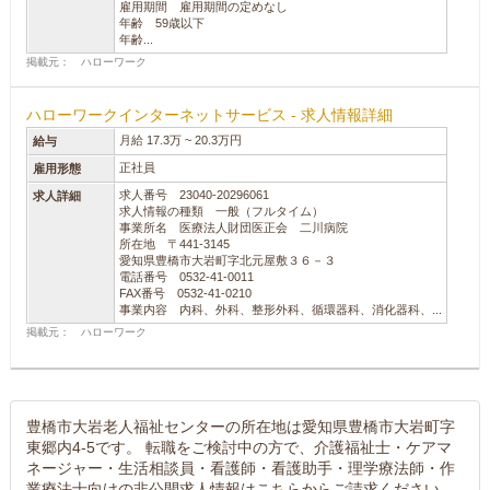
雇用期間 雇用期間の定めなし
年齢 59歳以下
年齢...
掲載元： ハローワーク
ハローワークインターネットサービス - 求人情報詳細
月給 17.3万 ~ 20.3万円
給与
正社員
雇用形態
求人番号 23040-20296061
求人詳細
求人情報の種類 一般（フルタイム）
事業所名 医療法人財団医正会 二川病院
所在地 〒441-3145
愛知県豊橋市大岩町字北元屋敷３６－３
電話番号 0532-41-0011
FAX番号 0532-41-0210
事業内容 内科、外科、整形外科、循環器科、消化器科、...
掲載元： ハローワーク
豊橋市大岩老人福祉センターの所在地は愛知県豊橋市大岩町字
東郷内4-5です。 転職をご検討中の方で、介護福祉士・ケアマ
ネージャー・生活相談員・看護師・看護助手・理学療法師・作
業療法士向けの非公開求人情報はこちらからご請求ください。