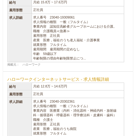
月給 15.8万 ~ 17.6万円
給与
正社員
雇用形態
求人番号 23040-19309061
求人詳細
求人情報の種類 一般（フルタイム）
事業内容 認知症高齢者グループホームにおける介護。
職種 介護職員≪急募≫
雇用形態 正社員
産業 医療，福祉のうち老人福祉・介護事業
就業形態 フルタイム
雇用期間 雇用期間の定めなし
年齢 59歳以下
年齢制限の理由年齢制限禁止につ...
掲載元： ハローワーク
ハローワークインターネットサービス - 求人情報詳細
月給 12.8万 ~ 14.6万円
給与
正社員
雇用形態
求人番号 23040-20302361
求人詳細
求人情報の種類 一般（フルタイム）
事業内容 医療業（内科・消化器科・神経内科・放射線
科・循環器科・呼吸器科・理学療法科・皮膚科・歯科）
職種 介護士
雇用形態 正社員
産業 医療，福祉のうち病院
就業形態 フルタイム