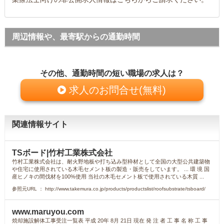
周辺情報や、最寄駅からの通勤時間
その他、通勤時間の短い職場の求人は？
求人のお問合せ(無料)
関連情報サイト
TSボード|竹村工業株式会社
竹村工業株式会社は、耐火野地板や打ち込み型枠材として全国の大型公共建築物
や住宅に使用されている木毛セメント板の製造・販売をしています。 ... 環 境 国
産ヒノキの間伐材を100%使用 当社の木毛セメント板で使用されている木質 ...
参照元URL ： http://www.takemura.co.jp/products/productslist/roofsubstrate/tsboard/
www.maruyou.com
焼却施設解体工事受注一覧表 平成 20年 8月 21日 現在 発 注 者 工 事 名 称 工 事