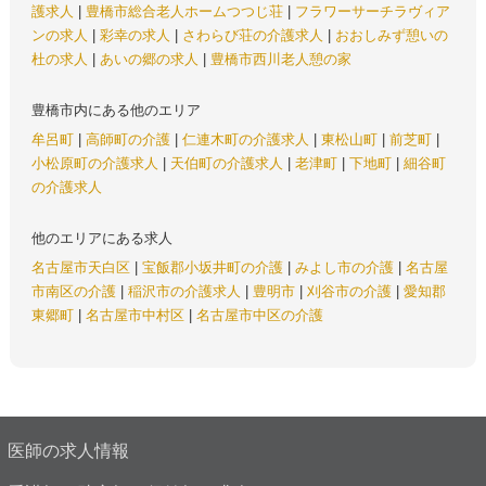
護求人
|
豊橋市総合老人ホームつつじ荘
|
フラワーサーチラヴィア
ンの求人
|
彩幸の求人
|
さわらび荘の介護求人
|
おおしみず憩いの
杜の求人
|
あいの郷の求人
|
豊橋市西川老人憩の家
豊橋市内にある他のエリア
牟呂町
|
高師町の介護
|
仁連木町の介護求人
|
東松山町
|
前芝町
|
小松原町の介護求人
|
天伯町の介護求人
|
老津町
|
下地町
|
細谷町
の介護求人
他のエリアにある求人
名古屋市天白区
|
宝飯郡小坂井町の介護
|
みよし市の介護
|
名古屋
市南区の介護
|
稲沢市の介護求人
|
豊明市
|
刈谷市の介護
|
愛知郡
東郷町
|
名古屋市中村区
|
名古屋市中区の介護
医師の求人情報