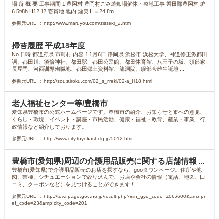
場 所 概 要 工事期間 1 豊岡村 豊岡村ごみ焼却場解体・整地工事 磐田郡豊岡村 炉
6.5t/8h H12.12 壱貫地 地内 煙突 H＝24.8m
参照元URL ： http://www.maruyou.com/zisseki_2.htm
掃苔履歴 平成18年度
No 日時 都道府県 市町村 内容 1 1月6日 静岡県 浜松市 浜松大学、神道修正派都田
詞、都田川、須倍神社、都田駅、都田公民館、都田体育館、八王子の坂、須部家
長屋門、河西訓導殉職地、都田郷土資料館、龍洞院、服部菅雄生誕地 ...
参照元URL ： http://soutairoku.com/02_s_rireki/02-a_H18.html
老人福祉センター等/豊橋市
愛知県豊橋市の公式ホームページです。豊橋市の紹介、お知らせと市への意見、
くらし・環境、イベント・講座・市民活動、健康・福祉・教育、産業・事業、行
政情報など紹介しております。
参照元URL ： http://www.city.toyohashi.lg.jp/5012.htm
豊橋市(愛知県)周辺の介護用品販売に関する店舗情報 ...
豊橋市(愛知県)で介護用品販売のお店を探すなら、gooタウンページ。住所や地
図、業種、シチュエーションで絞り込んで、お店や会社の情報（電話、地図、口
コミ、クーポンなど）を見つけることができます！
参照元URL ： http://townpage.goo.ne.jp/result.php?min_gyo_code=Z066600&amp;pr
ef_code=23&amp;city_code=201