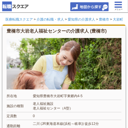
メニュー
医療転職スクエア
>
介護の転職・求人
>
愛知県の介護求人
>
豊橋市
>
大岩町
豊橋市大岩老人福祉センターの介護求人 (豊橋市)
所在地
愛知県豊橋市大岩町字東郷内4-5
老人福祉施設
施設の種類
老人福祉センター（A型）
定員数
0
二川 (JR東海道本線(浜松～岐阜)) 徒歩12分
通勤距離