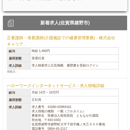
新着求人(佐賀県嬉野市)
正看護師・准看護師(介護施設での健康管理業務) - 株式会社
キャリア...
時給 1,400円
給与
派遣社員
雇用形態
求人検索求人広告掲載 履歴書を登録ログイン
求人詳細
掲載元：
ハローワークインターネットサービス - 求人情報詳細
月給 14万 ~ 16万円
給与
正社員
雇用形態
求人番号 41060-02964161
求人詳細
求人情報の種類 一般（フルタイム）
事業所名 医療法人朝長医院 ともなが介護院
所在地 〒843-0301
佐賀県嬉野市嬉野町大字下宿字楓ノ木乙９００番地
電話番号 0954-43-2117