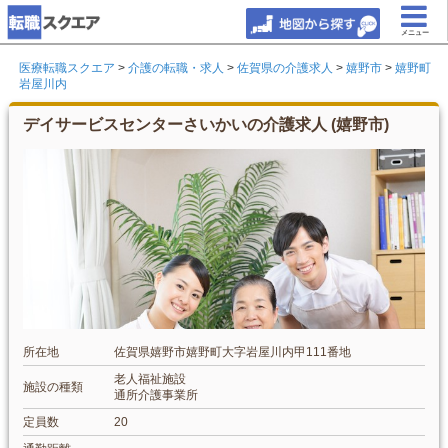
メニュー
医療転職スクエア
>
介護の転職・求人
>
佐賀県の介護求人
>
嬉野市
>
嬉野町
岩屋川内
デイサービスセンターさいかいの介護求人 (嬉野市)
所在地
佐賀県嬉野市嬉野町大字岩屋川内甲111番地
老人福祉施設
施設の種類
通所介護事業所
定員数
20