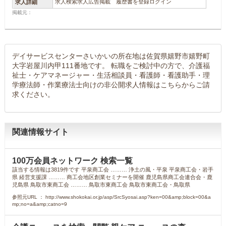
求人検索求人広告掲載 履歴書を登録ログイン
求人詳細
掲載元：
デイサービスセンターさいかいの所在地は佐賀県嬉野市嬉野町
大字岩屋川内甲111番地です。 転職をご検討中の方で、介護福
祉士・ケアマネージャー・生活相談員・看護師・看護助手・理
学療法師・作業療法士向けの非公開求人情報はこちらからご請
求ください。
関連情報サイト
100万会員ネットワーク 検索一覧
該当する情報は3819件です 平泉商工会 ……… 浄土の風・平泉 平泉商工会・岩手
県 経営支援課 ……… 商工会地区創業セミナーを開催 鹿児島県商工会連合会・鹿
児島県 鳥取市東商工会 ……… 鳥取市東商工会 鳥取市東商工会・鳥取県
参照元URL ： http://www.shokokai.or.jp/asp/SrcSyosai.asp?ken=00&amp;block=00&a
mp;no=a&amp;catno=9