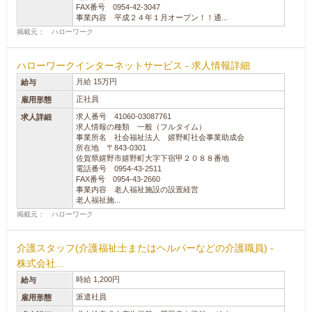
FAX番号 0954-42-3047
事業内容 平成２４年１月オープン！！通...
掲載元： ハローワーク
ハローワークインターネットサービス - 求人情報詳細
月給 15万円
給与
正社員
雇用形態
求人番号 41060-03087761
求人詳細
求人情報の種類 一般（フルタイム）
事業所名 社会福祉法人 嬉野町社会事業助成会
所在地 〒843-0301
佐賀県嬉野市嬉野町大字下宿甲２０８８番地
電話番号 0954-43-2511
FAX番号 0954-43-2660
事業内容 老人福祉施設の設置経営
老人福祉施...
掲載元： ハローワーク
介護スタッフ(介護福祉士またはヘルパーなどの介護職員) -
株式会社...
時給 1,200円
給与
派遣社員
雇用形態