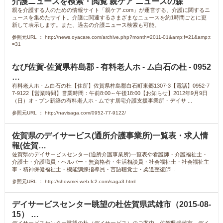
介護ニュースを検索・閲覧 親ケア ニュースの森
親を介護する人のための情報サイト「親ケア.com」が運営する、介護に関するニ
ュースを集めたサイト。介護に関連するさまざまなニュースを約1時間ごとに更
新して表示します。また、過去の介護ニュース検索も可能。
参照元URL ： http://news.oyacare.com/archive.php?month=2011-01&amp;f=21&amp;t
=31
なび佐賀-佐賀県杵島郡 - 有料老人ホ - ム白石の杜 - 0952
…
有料老人ホ - ム白石の杜【住所】佐賀県杵島郡白石町東郷1307-3【電話】0952-7
7-9122【営業時間】営業時間：午前8:00～午後18:00【お知らせ】2012年9月9日
（日）オ - プン新築の有料老人ホ - ムです居宅介護支援事業所・デイサ ...
参照元URL ： http://navisaga.com/0952-77-9122/
佐賀県のデイサービス(通所介護事業所)一覧表・求人情
報(佐賀…
佐賀県のデイサービスセンター(通所介護事業所)一覧表や看護師・介護福祉士・
介護士・介護職員・ヘルパー・無資格者・生活相談員・社会福祉士・社会福祉主
事・精神保健福祉士・機能訓練指導員・言語聴覚士・柔道整復師 ...
参照元URL ： http://showmei.web.fc2.com/saga3.html
デイサービスセンター眺望の杜佐賀県武雄市（2015-08-
15） …