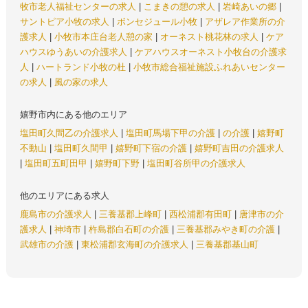
牧市老人福祉センターの求人
|
こまきの憩の求人
|
岩崎あいの郷
|
サントピア小牧の求人
|
ボンセジュール小牧
|
アザレア作業所の介
護求人
|
小牧市本庄台老人憩の家
|
オーネスト桃花林の求人
|
ケア
ハウスゆうあいの介護求人
|
ケアハウスオーネスト小牧台の介護求
人
|
ハートランド小牧の杜
|
小牧市総合福祉施設ふれあいセンター
の求人
|
風の家の求人
嬉野市内にある他のエリア
塩田町久間乙の介護求人
|
塩田町馬場下甲の介護
|
の介護
|
嬉野町
不動山
|
塩田町久間甲
|
嬉野町下宿の介護
|
嬉野町吉田の介護求人
|
塩田町五町田甲
|
嬉野町下野
|
塩田町谷所甲の介護求人
他のエリアにある求人
鹿島市の介護求人
|
三養基郡上峰町
|
西松浦郡有田町
|
唐津市の介
護求人
|
神埼市
|
杵島郡白石町の介護
|
三養基郡みやき町の介護
|
武雄市の介護
|
東松浦郡玄海町の介護求人
|
三養基郡基山町