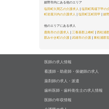
嬉野市内にある他のエリア
塩田町久間乙の介護求人
|
塩田町馬場下甲の
町岩屋川内の介護求人
|
塩田町五町田甲
|
嬉
他のエリアにある求人
鹿島市の介護求人
|
三養基郡上峰町
|
西松浦
郡みやき町の介護
|
武雄市の介護
|
東松浦郡
医師の求人情報
看護師・助産師・保健師の求人
薬剤師の求人・派遣
歯科医師・歯科衛生士の求人情報
医師の年収情報