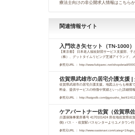
療法士向けの非公開求人情報はこちら
関連情報サイト
入門吹き矢セット（TN-1000
【東京都】 日本老人福祉財団サービス支援部、子
（株）、グットタイムリビング芝浦アイランド、メデ
参照元URL ： http://www.fukiyarec.net/shopdetail/00
佐賀県武雄市の居宅介護支援 | 
佐賀県武雄市の居宅介護支援。地図上からも検索
料金、提供サービスの特徴や実績といった詳細情
参照元URL ： http://kaigodb.com/jigyousho_list/41/41
ケアパートナー佐賀（佐賀県佐賀市
介護保険事業所番号 4170101424 所在地佐賀県
側) バス・・佐賀駅バスセンターよりユメタウン行
参照元URL ： http://www.oasisnavi.com/categ=1/login