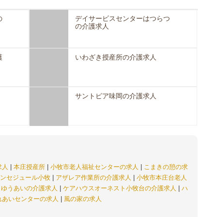
の
デイサービスセンターはつらつ
の介護求人
護
いわざき授産所の介護求人
サントピア味岡の介護求人
求人
|
本庄授産所
|
小牧市老人福祉センターの求人
|
こまきの憩の求
ンセジュール小牧
|
アザレア作業所の介護求人
|
小牧市本庄台老人
スゆうあいの介護求人
|
ケアハウスオーネスト小牧台の介護求人
|
ハ
れあいセンターの求人
|
風の家の求人