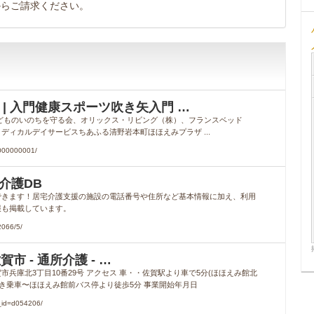
からご請求ください。
） | 入門健康スポーツ吹き矢入門 …
どものいのちを守る会、オリックス・リビング（株）、フランスベッド
ィカルデイサービスちあふる清野岩本町ほほえみプラザ ...
0000000001/
介護DB
できます！居宅介護支援の施設の電話番号や住所など基本情報に加え、利用
報も掲載しています。
2066/5/
 - 通所介護 - …
佐賀市兵庫北3丁目10番29号 アクセス 車・・佐賀駅より車で5分(ほほえみ館北
き乗車〜ほほえみ館前バス停より徒歩5分 事業開始年月日
_id=d054206/