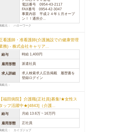
電話番号 0954-43-2117
FAX番号 0954-42-3047
事業内容 平成２４年１月オープ
ン！！通所介...
掲載元： ハローワーク
正看護師・准看護師(介護施設での健康管理
業務) - 株式会社キャリア...
時給 1,400円
給与
派遣社員
雇用形態
求人検索求人広告掲載 履歴書を
求人詳細
登録ログイン
掲載元：
【福田病院】介護職(正社員)募集!★女性ス
タッフ活躍中★[4843]（介護...
月給 13.6万 ~ 16万円
給与
正社員
雇用形態
掲載元： カイゴジョブ