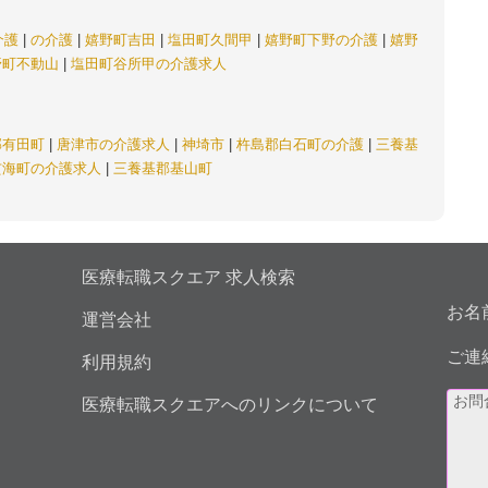
介護
|
の介護
|
嬉野町吉田
|
塩田町久間甲
|
嬉野町下野の介護
|
嬉野
野町不動山
|
塩田町谷所甲の介護求人
郡有田町
|
唐津市の介護求人
|
神埼市
|
杵島郡白石町の介護
|
三養基
玄海町の介護求人
|
三養基郡基山町
医療転職スクエア 求人検索
お名
運営会社
ご連
利用規約
医療転職スクエアへのリンクについて