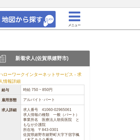
メニュー
新着求人(佐賀県嬉野市)
ハローワークインターネットサービス - 求
人情報詳細
時給 750 ~ 850円
給与
アルバイト･パート
雇用形態
求人番号 41060-02965061
求人詳細
求人情報の種類 一般（パート）
事業所名 医療法人朝長医院 と
もなが介護院
所在地 〒843-0301
佐賀県嬉野市嬉野町大字下宿字楓
ノ木乙９００番地