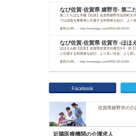
なび佐賀-佐賀県 嬉野市- 第二たちば
第二たちばな学園【住所】佐賀県嬉野市塩田町大字谷所鳥
では頑張る事業者と応援する利用者を結び、より良い社
参照元URL ： http://navisaga.com/0954-66-5410/
なび佐賀-佐賀県 佐賀市 -ほほえみ館 
ほほえみ館【住所】佐賀県佐賀市兵庫北3-8 - 36【
と応援する利用者を結び、より良い社会、より良い世界
参照元URL ： http://navisaga.com/0952-30-0100/
Facebook
佐賀県嬉野市の介
近隣医療機関の介護求人