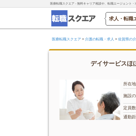
医療転職スクエア - 無料キャリア相談や、転職エージェント・
求人・転職
医療転職スクエア
>
介護の転職・求人
>
佐賀県の
デイサービスほほ
所在地
施設の
定員数
通勤距