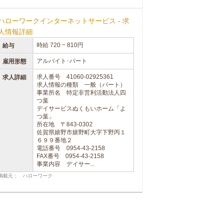
ハローワークインターネットサービス - 求
人情報詳細
時給 720 ~ 810円
給与
アルバイト･パート
雇用形態
求人番号 41060-02925361
求人詳細
求人情報の種類 一般（パート）
事業所名 特定非営利活動法人四
つ葉
デイサービスぬくもいホーム「よ
つ葉」
所在地 〒843-0302
佐賀県嬉野市嬉野町大字下野丙１
６９９番地２
電話番号 0954-43-2158
FAX番号 0954-43-2158
事業内容 デイサー...
掲載元： ハローワーク