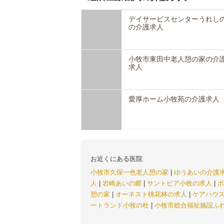
デイサービスセンターうれし
の介護求人
小牧市東田中老人憩の家の介
求人
愛厚ホーム小牧苑の介護求人
お近くにある医院
小牧市久保一色老人憩の家
|
ゆうあいの介護
人
|
岩崎あいの郷
|
サントピア小牧の求人
|
ボ
憩の家
|
オーネスト桃花林の求人
|
ケアハウ
ートランド小牧の杜
|
小牧市総合福祉施設ふ