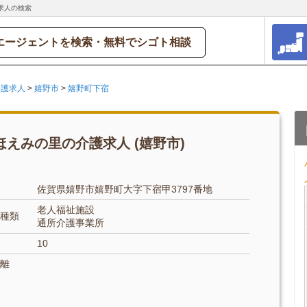
求人の検索
エージェントを検索・無料でシゴト相談
介護求人
>
嬉野市
>
嬉野町下宿
えみの里の介護求人 (嬉野市)
佐賀県嬉野市嬉野町大字下宿甲3797番地
老人福祉施設
種類
通所介護事業所
10
離