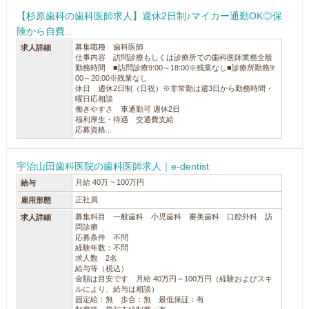
【杉原歯科の歯科医師求人】週休2日制♪マイカー通勤OK◎保
険から自費...
募集職種 歯科医師
求人詳細
仕事内容 訪問診療もしくは診療所での歯科医師業務全般
勤務時間 ■訪問診療9:00～18:00※残業なし■診療所勤務9:
00～20:00※残業なし
休日 週休2日制（日祝）※非常勤は週3日から勤務時間・
曜日応相談
働きやすさ 車通勤可 週休2日
福利厚生・待遇 交通費支給
応募資格...
宇治山田歯科医院の歯科医師求人｜e-dentist
月給 40万 ~ 100万円
給与
正社員
雇用形態
募集科目 一般歯科 小児歯科 審美歯科 口腔外科 訪
求人詳細
問診療
応募条件 不問
経験年数：不問
求人数 2名
給与等（税込）
金額は目安です 月給 40万円～100万円（経験およびスキ
ルにより、給与は相談）
固定給：無 歩合：無 最低保証：有