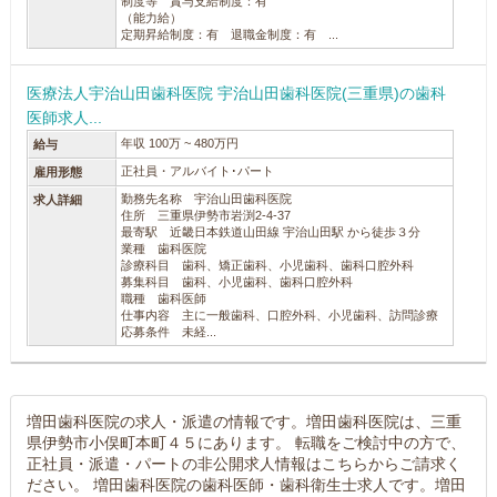
制度等 賞与支給制度：有
（能力給）
定期昇給制度：有 退職金制度：有 ...
医療法人宇治山田歯科医院 宇治山田歯科医院(三重県)の歯科
医師求人...
年収 100万 ~ 480万円
給与
正社員・アルバイト･パート
雇用形態
勤務先名称 宇治山田歯科医院
求人詳細
住所 三重県伊勢市岩渕2-4-37
最寄駅 近畿日本鉄道山田線 宇治山田駅 から徒歩３分
業種 歯科医院
診療科目 歯科、矯正歯科、小児歯科、歯科口腔外科
募集科目 歯科、小児歯科、歯科口腔外科
職種 歯科医師
仕事内容 主に一般歯科、口腔外科、小児歯科、訪問診療
応募条件 未経...
増田歯科医院の求人・派遣の情報です。増田歯科医院は、三重
県伊勢市小俣町本町４５にあります。 転職をご検討中の方で、
正社員・派遣・パートの非公開求人情報はこちらからご請求く
ださい。 増田歯科医院の歯科医師・歯科衛生士求人です。増田