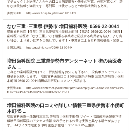
でチェック！お医者さんからの口コミ病院情報や先生の写真、外観写真など、詳
細な病院情報が満載です！専門医、症状からなどの検索機機能も充実。
参照元URL ： http://www.hospita.jp/detail/1131842/
なび三重 -三重県 伊勢市-増田歯科医院- 0596-22-0044
増田歯科医院【住所】三重県伊勢市小俣町本町45【電話】0596-22-0044【業種】
歯科医 / 歯医者『なび三重』では頑張る事業者と応援する利用者を結び、より良
い社会、より良い世界を目指しています！ - 事業者による無料情報登録・変更 ...
参照元URL ： http://navimie.com/0596-22-0044/
増田歯科医院 三重県伊勢市デンターネット 街の歯医者
さん ...
ご存じの歯科医院の口コミ・評判情報をお知らせ下さい。 投稿ボタンでコメント
投稿をお願いします。↓増田歯科医院口コミ0件三重県伊勢市 三重県伊勢市小俣町
本町45 0596-22-0044増田歯科医院にコメント投稿する
参照元URL ： http://www.denternet.jp/link.htm?prf=24&amp;gun=3&amp;clinam=%c1%
fd%c5%c4%bb%f5%b2%ca%b0%e5%b1%a1
増田歯科医院の口コミや詳しい情報三重県伊勢市小俣町
本町45 ...
増田歯科医院一般歯科三重県 伊勢市小俣町本町45 ツイート増田歯科医院基本情
報増田歯科医院のアクセス情報 ※表示される位置は実際と異なる場合がありま
す。 A4サイズで地図を印刷 医院所在地： 〒519-0505三重県...