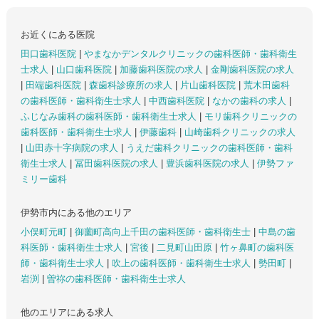
お近くにある医院
田口歯科医院
|
やまなかデンタルクリニックの歯科医師・歯科衛生
士求人
|
山口歯科医院
|
加藤歯科医院の求人
|
金剛歯科医院の求人
|
田端歯科医院
|
森歯科診療所の求人
|
片山歯科医院
|
荒木田歯科
の歯科医師・歯科衛生士求人
|
中西歯科医院
|
なかの歯科の求人
|
ふじなみ歯科の歯科医師・歯科衛生士求人
|
モリ歯科クリニックの
歯科医師・歯科衛生士求人
|
伊藤歯科
|
山崎歯科クリニックの求人
|
山田赤十字病院の求人
|
うえだ歯科クリニックの歯科医師・歯科
衛生士求人
|
冨田歯科医院の求人
|
豊浜歯科医院の求人
|
伊勢ファ
ミリー歯科
伊勢市内にある他のエリア
小俣町元町
|
御薗町高向上千田の歯科医師・歯科衛生士
|
中島の歯
科医師・歯科衛生士求人
|
宮後
|
二見町山田原
|
竹ヶ鼻町の歯科医
師・歯科衛生士求人
|
吹上の歯科医師・歯科衛生士求人
|
勢田町
|
岩渕
|
曽祢の歯科医師・歯科衛生士求人
他のエリアにある求人