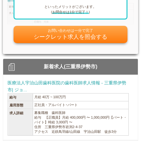
といったメリットがございます。
(
お問合せは1分で完了！
)
お問い合わせは一分で完了
シークレット求人を照会する
新着求人(三重県伊勢市)
医療法人宇治山田歯科医院の歯科医師求人情報 - 三重県伊勢
市| ジョ...
月給 40万 ~ 100万円
給与
正社員・アルバイト･パート
雇用形態
募集職種 歯科医師
求人詳細
給与 【正職員】月給 400,000円 〜 1,000,000円【パート・
バイト】時給 3,000円 〜
住所 三重県伊勢市岩渕2-4-37
アクセス 近鉄鳥羽線/山田線 宇治山田駅 徒歩3分