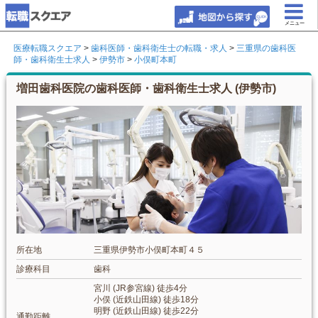
メニュー
医療転職スクエア
>
歯科医師・歯科衛生士の転職・求人
>
三重県の歯科医
師・歯科衛生士求人
>
伊勢市
>
小俣町本町
増田歯科医院の歯科医師・歯科衛生士求人 (伊勢市)
所在地
三重県伊勢市小俣町本町４５
診療科目
歯科
宮川 (JR参宮線) 徒歩4分
小俣 (近鉄山田線) 徒歩18分
明野 (近鉄山田線) 徒歩22分
通勤距離