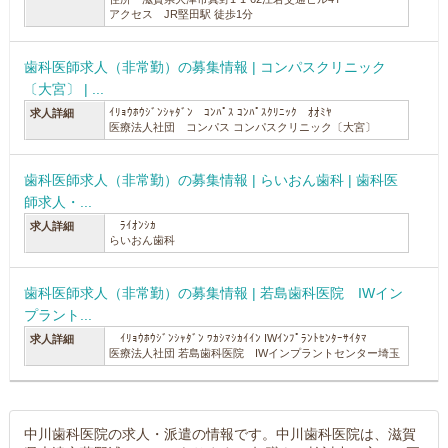
アクセス JR堅田駅 徒歩1分
歯科医師求人（非常勤）の募集情報 | コンパスクリニック
〔大宮〕 | ...
ｲﾘｮｳﾎｳｼﾞﾝｼｬﾀﾞﾝ ｺﾝﾊﾟｽ ｺﾝﾊﾟｽｸﾘﾆｯｸ ｵｵﾐﾔ
求人詳細
医療法人社団 コンパス コンパスクリニック〔大宮〕
歯科医師求人（非常勤）の募集情報 | らいおん歯科 | 歯科医
師求人・...
ﾗｲｵﾝｼｶ
求人詳細
らいおん歯科
歯科医師求人（非常勤）の募集情報 | 若島歯科医院 IWイン
プラント...
ｲﾘｮｳﾎｳｼﾞﾝｼｬﾀﾞﾝ ﾜｶｼﾏｼｶｲｲﾝ IWｲﾝﾌﾟﾗﾝﾄｾﾝﾀｰｻｲﾀﾏ
求人詳細
医療法人社団 若島歯科医院 IWインプラントセンター埼玉
中川歯科医院の求人・派遣の情報です。中川歯科医院は、滋賀