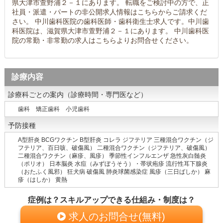
県大津市萱野浦２－１にあります。 転職をご検討中の方で、正
社員・派遣・パートの非公開求人情報はこちらからご請求くだ
さい。 中川歯科医院の歯科医師・歯科衛生士求人です。中川歯
科医院は、滋賀県大津市萱野浦２－１にあります。 中川歯科医
院の常勤・非常勤の求人はこちらよりお問合せください。
診療内容
診療科ごとの案内（診療時間・専門医など）
歯科 矯正歯科 小児歯科
予防接種
A型肝炎 BCGワクチン B型肝炎 コレラ ジフテリア 三種混合ワクチン（ジ
フテリア、百日咳、破傷風） 二種混合ワクチン（ジフテリア、破傷風）
二種混合ワクチン（麻疹、風疹） 季節性インフルエンザ 急性灰白髄炎
（ポリオ） 日本脳炎 水痘（みずぼうそう）・帯状疱疹 流行性耳下腺炎
（おたふく風邪） 狂犬病 破傷風 肺炎球菌感染症 風疹（三日ばしか） 麻
疹（はしか） 黄熱
症例は？スキルアップできる仕組み・制度は？
求人のお問合せ(無料)