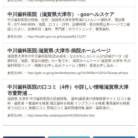
参照元URL ： http://shiga.bizloop.jp/detail/a404670/s1/
中川歯科医院（滋賀県大津市） - gooヘルスケア
中川歯科医院の情報。住所：滋賀県大津市萱野浦2-1メルシー瀬田2F。電話番
号：077-548-9099。地図、口コミ・評判、診療時間・受付時間は本ページでご確
認ください。診療科目：歯科。専門家：ホワイトニング、審美歯科。
参照元URL ： http://health.goo.ne.jp/hospital/fbj-71237
中川歯科医院-滋賀県-大津市-病院ホームページ
滋賀県大津市の中川歯科医院(読み仮名：なかがわしかいいん)の詳細データ（診
療科目、地図、受診の感想）の一覧です。 病院ホームページ-滋賀県-大津市-中川
歯科医院リンク・掲載のお申し込みフォーム（無料） 新規お申し込み ...
参照元URL ： http://gdb.co.jp/cgi-bin/findhpdata.cgi?ULRIDNo=C20147&amp;all=yes
中川歯科医院の口コミ（4件）や詳しい情報滋賀県大津
市萱野浦 ...
滋賀県 大津市 中川歯科医院の詳細情報。 歯科|歯医者の情報検索サイト 口コミ歯
科・歯医者 一般歯科を検索 矯正歯科を検索 インプラントを検索 審美歯科を検索
全ての口コミ 推薦口コミ 苦情口コミ 歯科関連特集 歯科・歯医者の ...
参照元URL ： http://www.4ka.net/php/pss/m/41094/index.htm