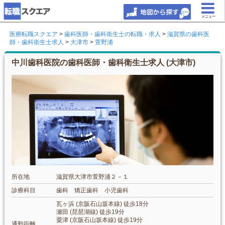
メニュー
医療転職スクエア
>
歯科医師・歯科衛生士の転職・求人
>
滋賀県の歯科医
師・歯科衛生士求人
>
大津市
>
萱野浦
中川歯科医院の歯科医師・歯科衛生士求人 (大津市)
所在地
滋賀県大津市萱野浦２－１
診療科目
歯科 矯正歯科 小児歯科
瓦ヶ浜 (京阪石山坂本線) 徒歩18分
瀬田 (琵琶湖線) 徒歩19分
粟津 (京阪石山坂本線) 徒歩19分
通勤距離