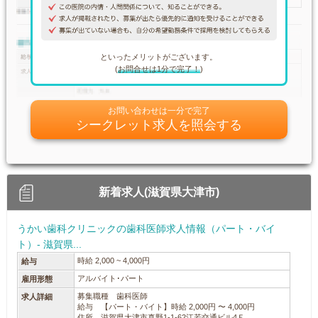
といったメリットがございます。
(
お問合せは1分で完了！
)
お問い合わせは一分で完了
シークレット求人を照会する
新着求人(滋賀県大津市)
うかい歯科クリニックの歯科医師求人情報（パート・バイ
ト）- 滋賀県...
時給 2,000 ~ 4,000円
給与
アルバイト･パート
雇用形態
募集職種 歯科医師
求人詳細
給与 【パート・バイト】時給 2,000円 〜 4,000円
住所 滋賀県大津市真野1-1-62江若交通ビル4Ｆ