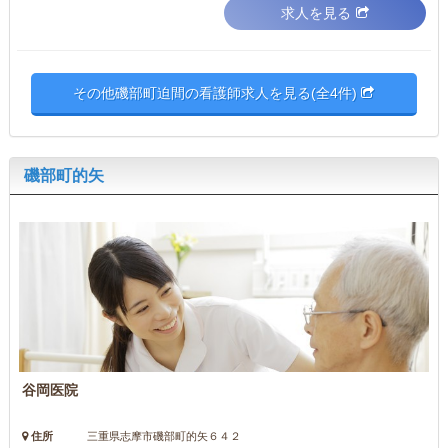
求人を見る
その他磯部町迫間の看護師求人を見る(全4件)
磯部町的矢
谷岡医院
住所
三重県志摩市磯部町的矢６４２