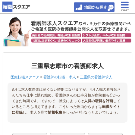
メニュー
三重県志摩市の看護師求人
医療転職スクエア
>
看護師の転職・求人
>
三重県の看護師求人
8月は求人数自体は多くない時期になりますが、4月入職の看護師さ
んたちも仕事に慣れ始め、看護師さんの仕事分担が病院側も分かっ
てきた時期です。ですので、状況によっては
人員の増員を計画
して
いるところも増えてきます。こういった理由からまずは
転職サイト
に登録
し、求人を見て
情報収集
をしっかり行なうとよいでしょう。