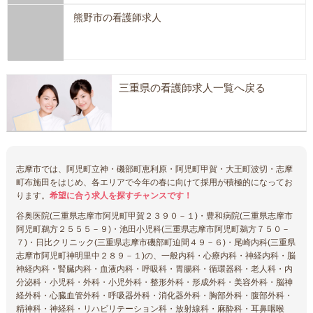
熊野市の看護師求人
三重県の看護師求人一覧へ戻る
志摩市では、阿児町立神・磯部町恵利原・阿児町甲賀・大王町波切・志摩
町布施田をはじめ、各エリアで今年の春に向けて採用が積極的になってお
ります。
希望に合う求人を探すチャンスです！
谷奥医院(三重県志摩市阿児町甲賀２３９０－１)・豊和病院(三重県志摩市
阿児町鵜方２５５５－９)・池田小児科(三重県志摩市阿児町鵜方７５０－
７)・日比クリニック(三重県志摩市磯部町迫間４９－６)・尾崎内科(三重県
志摩市阿児町神明里中２８９－１)の、一般内科・心療内科・神経内科・脳
神経内科・腎臓内科・血液内科・呼吸科・胃腸科・循環器科・老人科・内
分泌科・小児科・外科・小児外科・整形外科・形成外科・美容外科・脳神
経外科・心臓血管外科・呼吸器外科・消化器外科・胸部外科・腹部外科・
精神科・神経科・リハビリテーション科・放射線科・麻酔科・耳鼻咽喉