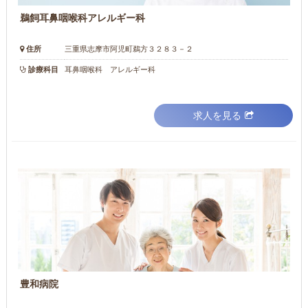
鵜飼耳鼻咽喉科アレルギー科
住所
三重県志摩市阿児町鵜方３２８３－２
診療科目
耳鼻咽喉科 アレルギー科
求人を見る
豊和病院