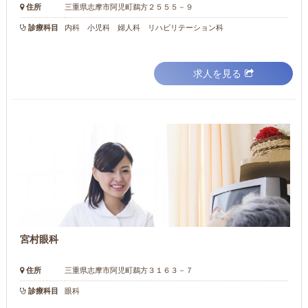
住所
三重県志摩市阿児町鵜方２５５５－９
診療科目
内科 小児科 婦人科 リハビリテーション科
求人を見る
宮村眼科
住所
三重県志摩市阿児町鵜方３１６３－７
診療科目
眼科