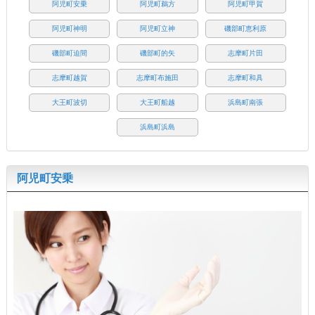
阿児町安乗
阿児町鵜方
阿児町甲賀
阿児町神明
阿児町立神
磯部町恵利原
磯部町迫間
磯部町的矢
志摩町片田
志摩町越賀
志摩町布施田
志摩町和具
大王町波切
大王町船越
浜島町南張
浜島町浜島
阿児町安乗