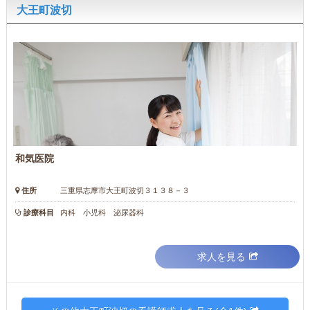
大王町波切
和気医院
住所
三重県志摩市大王町波切３１３８－３
診療科目
内科 小児科 泌尿器科
求人を見る