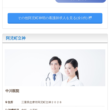
その他阿児町神明の看護師求人を見る(全1件)
阿児町立神
中川医院
住所
三重県志摩市阿児町立神２０２８
診療科目
内科 小児科