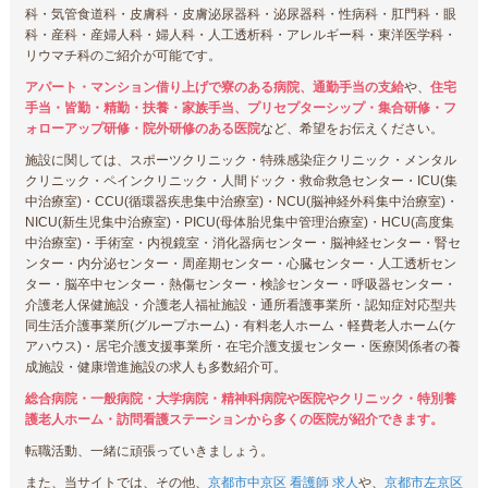
科・気管食道科・皮膚科・皮膚泌尿器科・泌尿器科・性病科・肛門科・眼
科・産科・産婦人科・婦人科・人工透析科・アレルギー科・東洋医学科・
リウマチ科のご紹介が可能です。
アパート・マンション借り上げで寮のある病院、通勤手当の支給
や、
住宅
手当・皆勤・精勤・扶養・家族手当、プリセプターシップ・集合研修・フ
ォローアップ研修・院外研修のある医院
など、希望をお伝えください。
施設に関しては、スポーツクリニック・特殊感染症クリニック・メンタル
クリニック・ペインクリニック・人間ドック・救命救急センター・ICU(集
中治療室)・CCU(循環器疾患集中治療室)・NCU(脳神経外科集中治療室)・
NICU(新生児集中治療室)・PICU(母体胎児集中管理治療室)・HCU(高度集
中治療室)・手術室・内視鏡室・消化器病センター・脳神経センター・腎セ
ンター・内分泌センター・周産期センター・心臓センター・人工透析セン
ター・脳卒中センター・熱傷センター・検診センター・呼吸器センター・
介護老人保健施設・介護老人福祉施設・通所看護事業所・認知症対応型共
同生活介護事業所(グループホーム)・有料老人ホーム・軽費老人ホーム(ケ
アハウス)・居宅介護支援事業所・在宅介護支援センター・医療関係者の養
成施設・健康増進施設の求人も多数紹介可。
総合病院・一般病院・大学病院・精神科病院や医院やクリニック・特別養
護老人ホーム・訪問看護ステーションから多くの医院が紹介できます。
転職活動、一緒に頑張っていきましょう。
また、当サイトでは、その他、
京都市中京区 看護師 求人
や、
京都市左京区