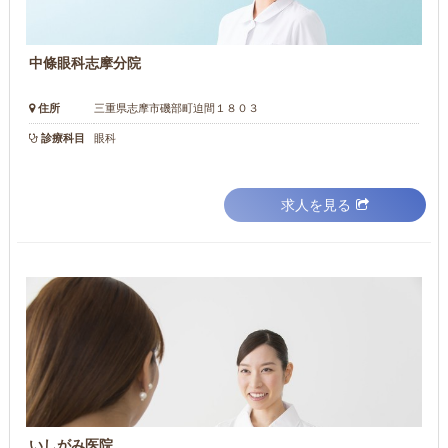
中條眼科志摩分院
住所
三重県志摩市磯部町迫間１８０３
診療科目
眼科
求人を見る
いしがみ医院