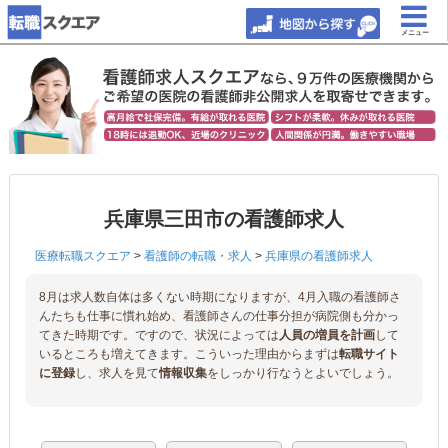
メニュー
兵庫県三田市の看護師求人
医療転職スクエア
>
看護師の転職・求人
>
兵庫県の看護師求人
8月は求人数自体は多くない時期になりますが、4月入職の看護師さ
んたちも仕事に慣れ始め、看護師さんの仕事分担が病院側も分かっ
てきた時期です。ですので、状況によっては
人員の増員を計画
して
いるところも増えてきます。こういった理由からまずは
転職サイト
に登録
し、求人を見て
情報収集
をしっかり行なうとよいでしょう。