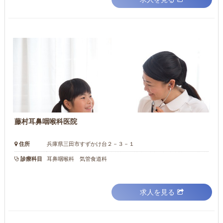
藤村耳鼻咽喉科医院
住所
兵庫県三田市すずかけ台２－３－１
診療科目
耳鼻咽喉科 気管食道科
求人を見る