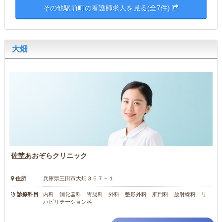
その他駅前町の看護師求人を見る(全7件)
大畑
佐埜あおぞらクリニック
住所
兵庫県三田市大畑３５７－１
診療科目
内科 消化器科 胃腸科 外科 整形外科 肛門科 放射線科 リ
ハビリテーション科