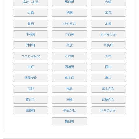
あかしあ台
駅前町
大畑
大原
学園
加茂
貴志
けやき台
木器
下相野
下内神
すずかけ台
対中町
高次
中央町
つつじが丘北
寺村町
天神
中町
西相野
西山
狭間が丘
東本庄
東山
広野
福島
富士が丘
南が丘
三輪
武庫が丘
屋敷町
弥生が丘
ゆりのき台
横山町