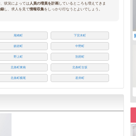
で、状況によっては
人員の増員を計画
しているところも増えてきま
登録
し、求人を見て
情報収集
をしっかり行なうとよいでしょう。
尾崎町
下宮木町
鎮岩町
中野町
野上町
別府町
北条町東南
北条町古坂
北条町横尾
若井町