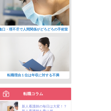
陰口・理不尽で人間関係がどろどろの手術室
転職理由１位は年収に対する不満
転職コラム
新人看護師の毎日は大変！？
新人看護師を乗り越...