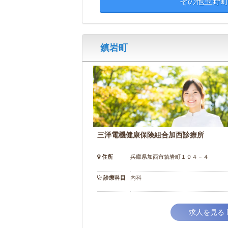
その他玉野町
鎮岩町
三洋電機健康保険組合加西診療所
住所
兵庫県加西市鎮岩町１９４－４
診療科目
内科
求人を見る