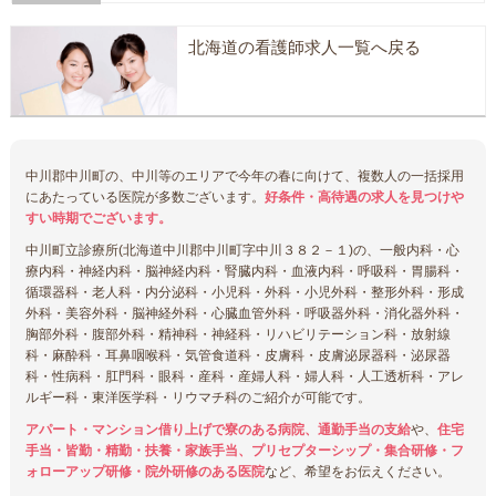
北海道の看護師求人一覧へ戻る
中川郡中川町の、中川等のエリアで今年の春に向けて、複数人の一括採用
にあたっている医院が多数ございます。
好条件・高待遇の求人を見つけや
すい時期でございます。
中川町立診療所(北海道中川郡中川町字中川３８２－１)の、一般内科・心
療内科・神経内科・脳神経内科・腎臓内科・血液内科・呼吸科・胃腸科・
循環器科・老人科・内分泌科・小児科・外科・小児外科・整形外科・形成
外科・美容外科・脳神経外科・心臓血管外科・呼吸器外科・消化器外科・
胸部外科・腹部外科・精神科・神経科・リハビリテーション科・放射線
科・麻酔科・耳鼻咽喉科・気管食道科・皮膚科・皮膚泌尿器科・泌尿器
科・性病科・肛門科・眼科・産科・産婦人科・婦人科・人工透析科・アレ
ルギー科・東洋医学科・リウマチ科のご紹介が可能です。
アパート・マンション借り上げで寮のある病院、通勤手当の支給
や、
住宅
手当・皆勤・精勤・扶養・家族手当、プリセプターシップ・集合研修・フ
ォローアップ研修・院外研修のある医院
など、希望をお伝えください。