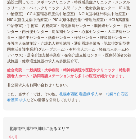
施設に関しては、スポーツクリニック・特殊感染症クリニック・メンタル
クリニック・ペインクリニック・人間ドック・救命救急センター・ICU(集
中治療室)・CCU(循環器疾患集中治療室)・NCU(脳神経外科集中治療室)・
NICU(新生児集中治療室)・PICU(母体胎児集中管理治療室)・HCU(高度集
中治療室)・手術室・内視鏡室・消化器病センター・脳神経センター・腎セ
ンター・内分泌センター・周産期センター・心臓センター・人工透析セン
ター・脳卒中センター・熱傷センター・検診センター・呼吸器センター・
介護老人保健施設・介護老人福祉施設・通所看護事業所・認知症対応型共
同生活介護事業所(グループホーム)・有料老人ホーム・軽費老人ホーム(ケ
アハウス)・居宅介護支援事業所・在宅介護支援センター・医療関係者の養
成施設・健康増進施設の求人も多数紹介可。
総合病院・一般病院・大学病院・精神科病院や医院やクリニック・特別養
護老人ホーム・訪問看護ステーションから多くの医院が紹介できます。
非公開求人もお問い合わせください。
また、当サイトでは、その他、
札幌市西区 看護師 求人
や、
札幌市白石区
看護師 求人
などの情報を公開しております。
北海道中川郡中川町にあるエリア
中川