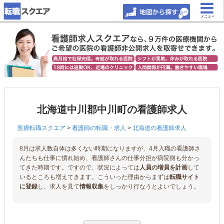
メニュー
北海道中川郡中川町の看護師求人
医療転職スクエア
>
看護師の転職・求人
>
北海道の看護師求人
8月は求人数自体は多くない時期になりますが、4月入職の看護師さ
んたちも仕事に慣れ始め、看護師さんの仕事分担が病院側も分かっ
てきた時期です。ですので、状況によっては
人員の増員を計画
して
いるところも増えてきます。こういった理由からまずは
転職サイト
に登録
し、求人を見て
情報収集
をしっかり行なうとよいでしょう。