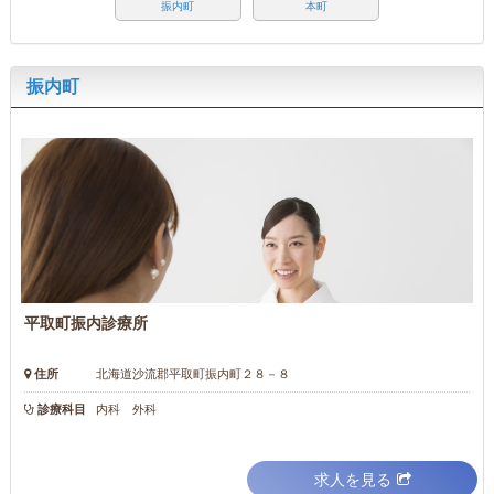
振内町
本町
振内町
平取町振内診療所
住所
北海道沙流郡平取町振内町２８－８
診療科目
内科 外科
求人を見る