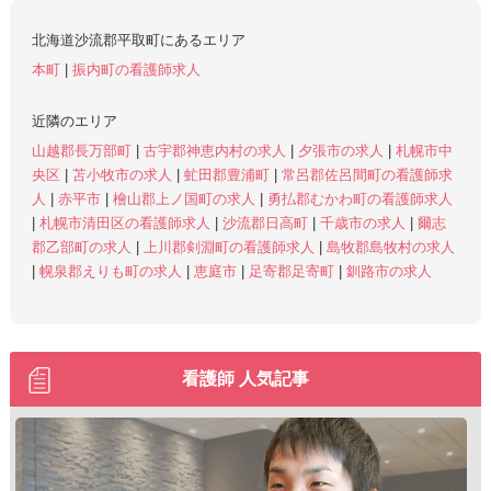
北海道沙流郡平取町にあるエリア
本町
|
振内町の看護師求人
近隣のエリア
山越郡長万部町
|
古宇郡神恵内村の求人
|
夕張市の求人
|
札幌市中
央区
|
苫小牧市の求人
|
虻田郡豊浦町
|
常呂郡佐呂間町の看護師求
人
|
赤平市
|
檜山郡上ノ国町の求人
|
勇払郡むかわ町の看護師求人
|
札幌市清田区の看護師求人
|
沙流郡日高町
|
千歳市の求人
|
爾志
郡乙部町の求人
|
上川郡剣淵町の看護師求人
|
島牧郡島牧村の求人
|
幌泉郡えりも町の求人
|
恵庭市
|
足寄郡足寄町
|
釧路市の求人
看護師 人気記事