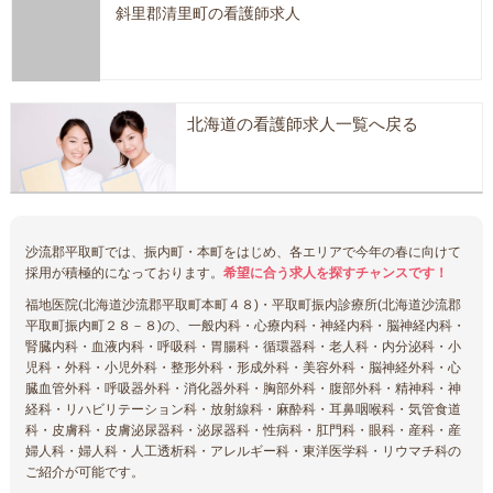
斜里郡清里町の看護師求人
北海道の看護師求人一覧へ戻る
沙流郡平取町では、振内町・本町をはじめ、各エリアで今年の春に向けて
採用が積極的になっております。
希望に合う求人を探すチャンスです！
福地医院(北海道沙流郡平取町本町４８)・平取町振内診療所(北海道沙流郡
平取町振内町２８－８)の、一般内科・心療内科・神経内科・脳神経内科・
腎臓内科・血液内科・呼吸科・胃腸科・循環器科・老人科・内分泌科・小
児科・外科・小児外科・整形外科・形成外科・美容外科・脳神経外科・心
臓血管外科・呼吸器外科・消化器外科・胸部外科・腹部外科・精神科・神
経科・リハビリテーション科・放射線科・麻酔科・耳鼻咽喉科・気管食道
科・皮膚科・皮膚泌尿器科・泌尿器科・性病科・肛門科・眼科・産科・産
婦人科・婦人科・人工透析科・アレルギー科・東洋医学科・リウマチ科の
ご紹介が可能です。