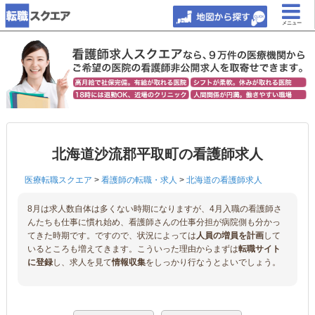
メニュー
北海道沙流郡平取町の看護師求人
医療転職スクエア
>
看護師の転職・求人
>
北海道の看護師求人
8月は求人数自体は多くない時期になりますが、4月入職の看護師さ
んたちも仕事に慣れ始め、看護師さんの仕事分担が病院側も分かっ
てきた時期です。ですので、状況によっては
人員の増員を計画
して
いるところも増えてきます。こういった理由からまずは
転職サイト
に登録
し、求人を見て
情報収集
をしっかり行なうとよいでしょう。