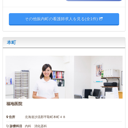
その他振内町の看護師求人を見る(全1件)
本町
福地医院
住所
北海道沙流郡平取町本町４８
診療科目
内科 消化器科