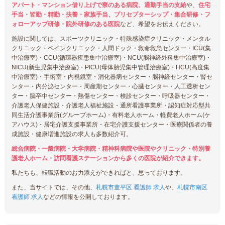
アパート・マンション借り上げで寮のある病院、通勤手当の支給
や、
住宅
手当・皆勤・精勤・扶養・家族手当、プリセプターシップ・集合研修・フ
ォローアップ研修・院外研修のある医院
など、希望をお伝えください。
施設に関しては、スポーツクリニック・特殊感染症クリニック・メンタル
クリニック・ペインクリニック・人間ドック・救命救急センター・ICU(集
中治療室)・CCU(循環器疾患集中治療室)・NCU(脳神経外科集中治療室)・
NICU(新生児集中治療室)・PICU(母体胎児集中管理治療室)・HCU(高度集
中治療室)・手術室・内視鏡室・消化器病センター・脳神経センター・腎セ
ンター・内分泌センター・周産期センター・心臓センター・人工透析セン
ター・脳卒中センター・熱傷センター・検診センター・呼吸器センター・
介護老人保健施設・介護老人福祉施設・通所看護事業所・認知症対応型共
同生活介護事業所(グループホーム)・有料老人ホーム・軽費老人ホーム(ケ
アハウス)・居宅介護支援事業所・在宅介護支援センター・医療関係者の養
成施設・健康増進施設の求人も多数紹介可。
総合病院・一般病院・大学病院・精神科病院や医院やクリニック・特別養
護老人ホーム・訪問看護ステーションから多くの医院が紹介できます。
私たちも、転職活動のお力添えができればと、思っております。
また、当サイトでは、その他、
札幌市豊平区 看護師 求人
や、
札幌市南区
看護師 求人
などの情報を公開しております。