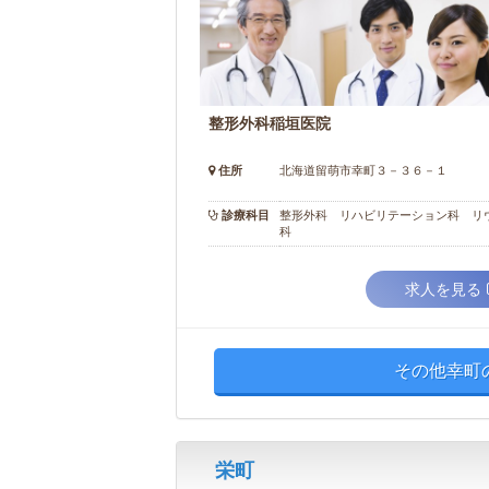
整形外科稲垣医院
住所
北海道留萌市幸町３－３６－１
診療科目
整形外科 リハビリテーション科 リ
科
求人を見る
その他幸町
栄町