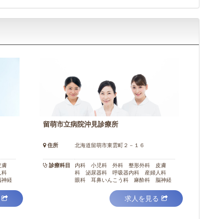
留萌市立病院沖見診療所
住所
北海道留萌市東雲町２－１６
皮膚
診療科目
内科 小児科 外科 整形外科 皮膚
婦人科
科 泌尿器科 呼吸器内科 産婦人科
脳神経
眼科 耳鼻いんこう科 麻酔科 脳神経
化器内
外科 神経精神科 形成外科 消化器内
ビリテ
科 循環器内科 放射線科 リハビリテ
求人を見る
ーション科