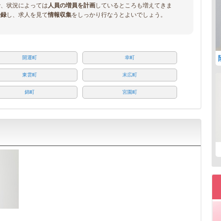
で、状況によっては
人員の増員を計画
しているところも増えてきま
登録
し、求人を見て
情報収集
をしっかり行なうとよいでしょう。
開運町
幸町
東雲町
末広町
錦町
宮園町