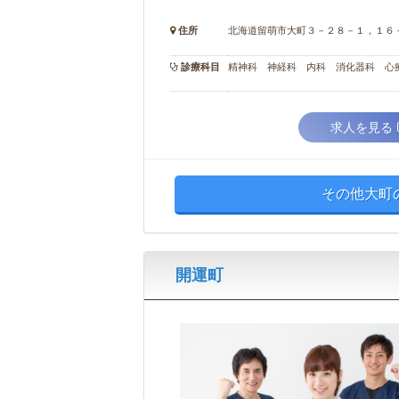
住所
北海道留萌市大町３－２８－１，１６
診療科目
精神科 神経科 内科 消化器科 心
求人を見る
その他大町
開運町