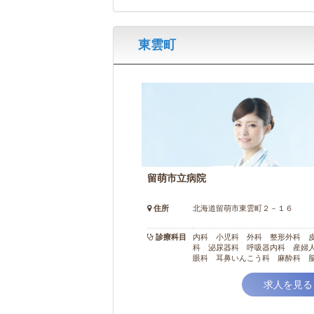
東雲町
留萌市立病院
住所
北海道留萌市東雲町２－１６
診療科目
内科 小児科 外科 整形外科 
科 泌尿器科 呼吸器内科 産
眼科 耳鼻いんこう科 麻酔科 
外科 神経精神科 形成外科 消
科 循環器内科 放射線科 リハ
求人を見る
ーション科