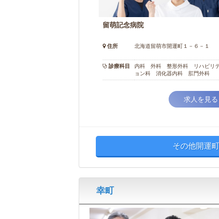
留萌記念病院
住所
北海道留萌市開運町１－６－１
診療科目
内科 外科 整形外科 リハビリ
ョン科 消化器内科 肛門外科
求人を見る
その他開運町
幸町