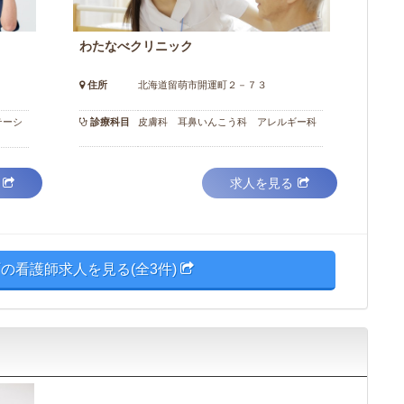
わたなべクリニック
住所
北海道留萌市開運町２－７３
テーシ
診療科目
皮膚科 耳鼻いんこう科 アレルギー科
求人を見る
の看護師求人を見る(全3件)