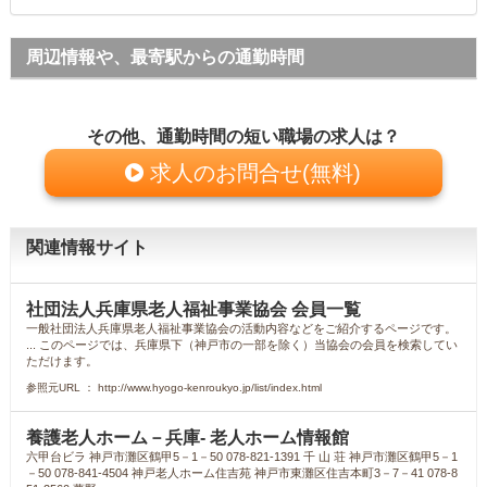
周辺情報や、最寄駅からの通勤時間
その他、通勤時間の短い職場の求人は？
求人のお問合せ(無料)
関連情報サイト
社団法人兵庫県老人福祉事業協会 会員一覧
一般社団法人兵庫県老人福祉事業協会の活動内容などをご紹介するページです。
... このページでは、兵庫県下（神戸市の一部を除く）当協会の会員を検索してい
ただけます。
参照元URL ： http://www.hyogo-kenroukyo.jp/list/index.html
養護老人ホーム－兵庫- 老人ホーム情報館
六甲台ビラ 神戸市灘区鶴甲5－1－50 078-821-1391 千 山 荘 神戸市灘区鶴甲5－1
－50 078-841-4504 神戸老人ホーム住吉苑 神戸市東灘区住吉本町3－7－41 078-8