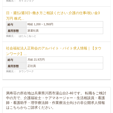
掲載元： カイゴジョブ
日・週払/週3日~働き方ご相談ください.介護の仕事/祝い金3
万円 株式...
時給 1,200 ~ 1,350円
給与
派遣社員
雇用形態
掲載元： はたらこねっと
社会福祉法人正和会のアルバイト・バイト求人情報｜【タウ
ンワーク】...
月給 21.9万円
給与
正社員
雇用形態
掲載元： タウンワーク
満寿荘の所在地は兵庫県川西市湯山台2-46です。 転職をご検討
中の方で、介護福祉士・ケアマネージャー・生活相談員・看護
師・看護助手・理学療法師・作業療法士向けの非公開求人情報
はこちらからご請求ください。