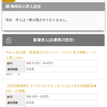
満寿荘の求人状況
現在、求人は一般公開されておりません。
新着求人(兵庫県川西市)
やわらぎの里 西多田のアルバイト・バイト求人情報｜バイ
ト探しはan...
月給 21.9万 ~ 25.8万円
給与
正社員
雇用形態
掲載元： an
【JR川西池田】デイサービスセンターにおける生活相談員★
610（介護職...
月給 19万 ~ 20万円
給与
正社員
雇用形態