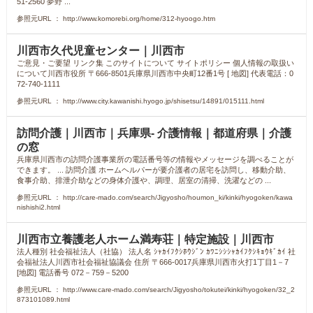
51-2560 夢野 ...
参照元URL ： http://www.komorebi.org/home/312-hyoogo.htm
川西市久代児童センター｜川西市
ご意見・ご要望 リンク集 このサイトについて サイトポリシー 個人情報の取扱い
について川西市役所 〒666-8501兵庫県川西市中央町12番1号 [ 地図] 代表電話：0
72-740-1111
参照元URL ： http://www.city.kawanishi.hyogo.jp/shisetsu/14891/015111.html
訪問介護｜川西市｜兵庫県- 介護情報｜都道府県｜介護
の窓
兵庫県川西市の訪問介護事業所の電話番号等の情報やメッセージを調べることが
できます。 ... 訪問介護 ホームヘルパーが要介護者の居宅を訪問し、移動介助、
食事介助、排泄介助などの身体介護や、調理、居室の清掃、洗濯などの ...
参照元URL ： http://care-mado.com/search/Jigyosho/houmon_ki/kinki/hyogoken/kawa
nishishi2.html
川西市立養護老人ホーム満寿荘｜特定施設｜川西市
法人種別 社会福祉法人（社協） 法人名 ｼｬｶｲﾌｸｼﾎｳｼﾞﾝ ｶﾜﾆｼｼｼｬｶｲﾌｸｼｷｮｳｷﾞｶｲ 社
会福祉法人川西市社会福祉協議会 住所 〒666-0017兵庫県川西市火打1丁目1－7
[地図] 電話番号 072－759－5200
参照元URL ： http://www.care-mado.com/search/Jigyosho/tokutei/kinki/hyogoken/32_2
873101089.html