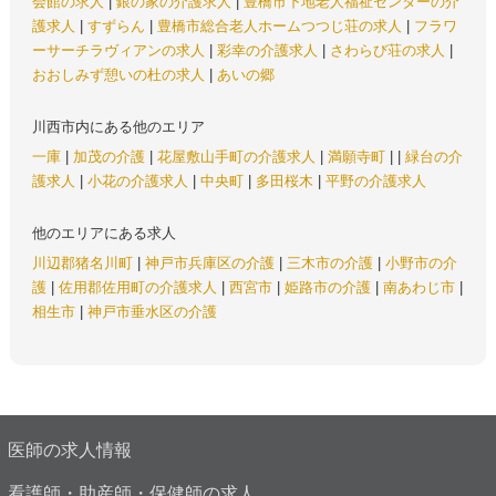
会館の求人
|
銀の家の介護求人
|
豊橋市下地老人福祉センターの介
護求人
|
すずらん
|
豊橋市総合老人ホームつつじ荘の求人
|
フラワ
ーサーチラヴィアンの求人
|
彩幸の介護求人
|
さわらび荘の求人
|
おおしみず憩いの杜の求人
|
あいの郷
川西市内にある他のエリア
一庫
|
加茂の介護
|
花屋敷山手町の介護求人
|
満願寺町
|
|
緑台の介
護求人
|
小花の介護求人
|
中央町
|
多田桜木
|
平野の介護求人
他のエリアにある求人
川辺郡猪名川町
|
神戸市兵庫区の介護
|
三木市の介護
|
小野市の介
護
|
佐用郡佐用町の介護求人
|
西宮市
|
姫路市の介護
|
南あわじ市
|
相生市
|
神戸市垂水区の介護
医師の求人情報
看護師・助産師・保健師の求人