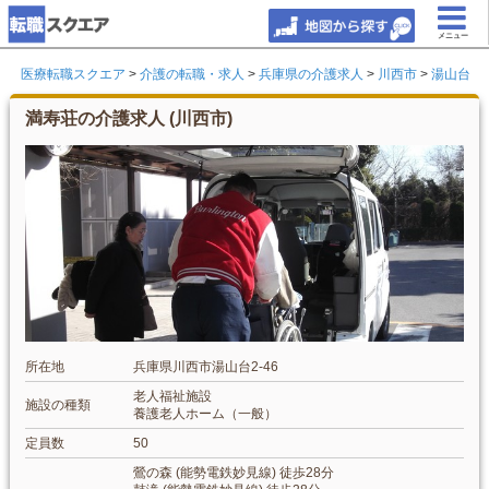
メニュー
医療転職スクエア
>
介護の転職・求人
>
兵庫県の介護求人
>
川西市
>
湯山台
満寿荘の介護求人 (川西市)
所在地
兵庫県川西市湯山台2-46
老人福祉施設
施設の種類
養護老人ホーム（一般）
定員数
50
鶯の森 (能勢電鉄妙見線) 徒歩28分