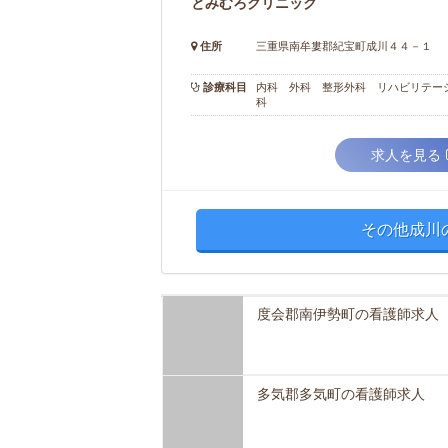
とみむろクリニック
住所
三重県南牟婁郡紀宝町成川４４－１
診療科目
内科 外科 整形外科 リハビリテー
科
求人を見る
その他成川
度会郡南伊勢町の看護師求人
多気郡多気町の看護師求人