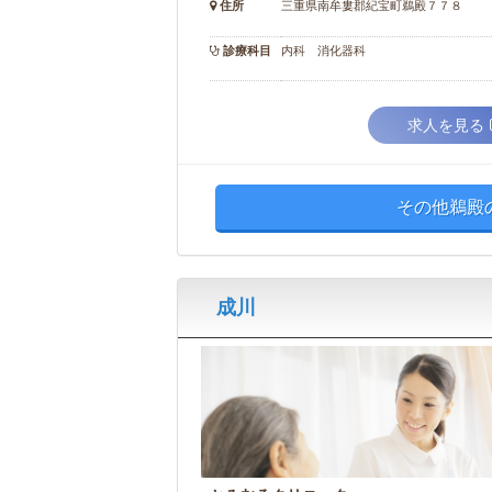
住所
三重県南牟婁郡紀宝町鵜殿７７８
診療科目
内科 消化器科
求人を見る
その他鵜殿
成川