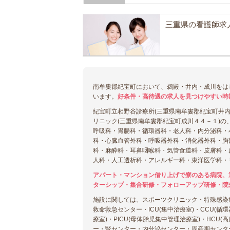
三重県の看護師求
南牟婁郡紀宝町において、鵜殿・井内・成川をは
います。
好条件・高待遇の求人を見つけやすい時
紀宝町立相野谷診療所(三重県南牟婁郡紀宝町井内
リニック(三重県南牟婁郡紀宝町成川４４－１)
呼吸科・胃腸科・循環器科・老人科・内分泌科・
科・心臓血管外科・呼吸器外科・消化器外科・胸
科・麻酔科・耳鼻咽喉科・気管食道科・皮膚科・
人科・人工透析科・アレルギー科・東洋医学科・
アパート・マンション借り上げで寮のある病院、
ターシップ・集合研修・フォローアップ研修・院
施設に関しては、スポーツクリニック・特殊感染
救命救急センター・ICU(集中治療室)・CCU(循
療室)・PICU(母体胎児集中管理治療室)・HC
ー・腎センター・内分泌センター・周産期センタ