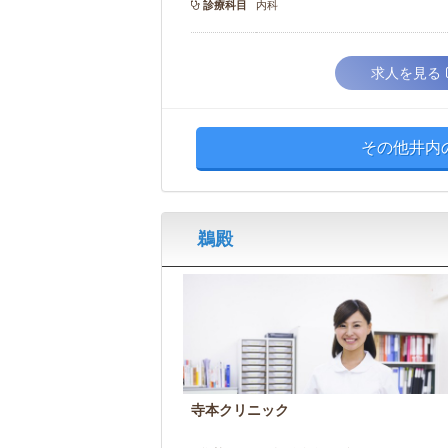
診療科目
内科
求人を見る
その他井内
鵜殿
寺本クリニック