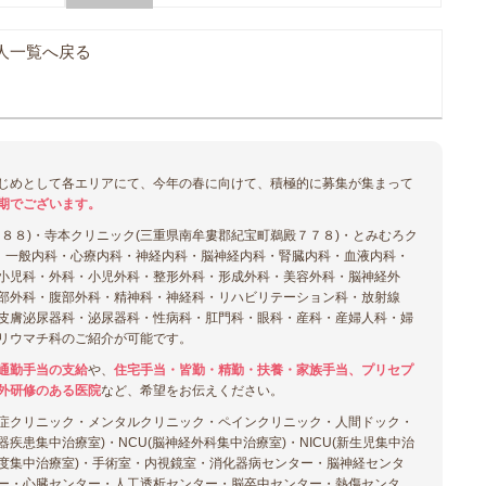
人一覧へ戻る
じめとして各エリアにて、今年の春に向けて、積極的に募集が集まって
期でございます。
８８)・寺本クリニック(三重県南牟婁郡紀宝町鵜殿７７８)・とみむろク
の、一般内科・心療内科・神経内科・脳神経内科・腎臓内科・血液内科・
小児科・外科・小児外科・整形外科・形成外科・美容外科・脳神経外
部外科・腹部外科・精神科・神経科・リハビリテーション科・放射線
皮膚泌尿器科・泌尿器科・性病科・肛門科・眼科・産科・産婦人科・婦
リウマチ科のご紹介が可能です。
通勤手当の支給
や、
住宅手当・皆勤・精勤・扶養・家族手当、プリセプ
外研修のある医院
など、希望をお伝えください。
症クリニック・メンタルクリニック・ペインクリニック・人間ドック・
環器疾患集中治療室)・NCU(脳神経外科集中治療室)・NICU(新生児集中治
U(高度集中治療室)・手術室・内視鏡室・消化器病センター・脳神経センタ
ー・心臓センター・人工透析センター・脳卒中センター・熱傷センタ