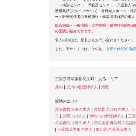
ー・検診センター・呼吸器センター・介護老人保
護事業所(グループホーム)・有料老人ホーム・軽
ー・医療関係者の養成施設・健康増進施設の求人
総合病院・一般病院・大学病院・精神科病院や医
の医院が紹介できます。
求人の詳細は、是非ともお問い合わせください。
また、当サイトでは、その他、
京都市伏見区 看護
三重県南牟婁郡紀宝町にあるエリア
井内
|
成川の看護師求人
|
鵜殿
近隣のエリア
度会郡度会町の求人
|
多気郡大台町の求人
|
市
|
鳥羽市の求人
|
伊勢市の看護師求人
|
三
牟婁郡紀北町の求人
|
南牟婁郡御浜町の看護
|
三重郡菰野町の求人
|
亀山市の看護師求人