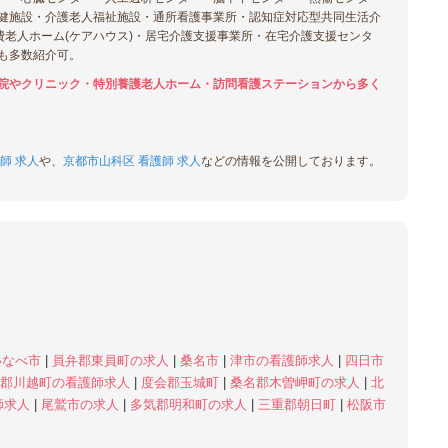
健施設・介護老人福祉施設・通所看護事業所・認知症対応型共同生活介
費老人ホーム(ケアハウス)・居宅介護支援事業所・在宅介護支援センタ
も多数紹介可。
院やクリニック・特別養護老人ホーム・訪問看護ステーションから多く
師 求人
や、
京都市山科区 看護師 求人
などの情報を公開しております。
いなべ市
|
員弁郡東員町の求人
|
桑名市
|
津市の看護師求人
|
四日市
重郡川越町の看護師求人
|
度会郡玉城町
|
桑名郡木曽岬町の求人
|
北
師求人
|
尾鷲市の求人
|
多気郡明和町の求人
|
三重郡朝日町
|
松阪市