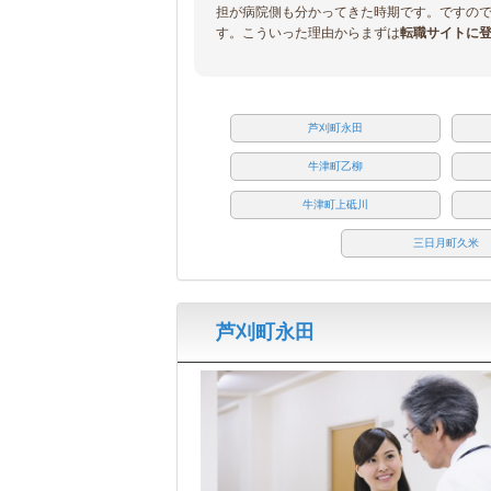
担が病院側も分かってきた時期です。ですの
す。こういった理由からまずは
転職サイトに
芦刈町永田
牛津町乙柳
牛津町上砥川
三日月町久米
芦刈町永田