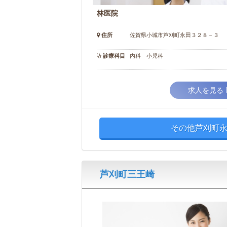
林医院
住所
佐賀県小城市芦刈町永田３２８－３
診療科目
内科 小児科
求人を見る
その他芦刈町永
芦刈町三王崎