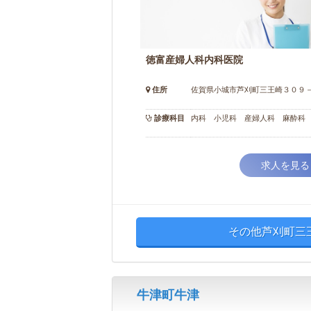
徳富産婦人科内科医院
住所
佐賀県小城市芦刈町三王崎３０９
診療科目
内科 小児科 産婦人科 麻酔科
求人を見る
その他芦刈町三
牛津町牛津