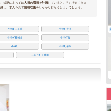
で、状況によっては
人員の増員を計画
しているところも増えてきま
登録
し、求人を見て
情報収集
をしっかり行なうとよいでしょう。
芦刈町三王崎
牛津町牛津
牛津町柿樋瀬
牛津町勝
小城町
小城町栗原
三日月町長神田