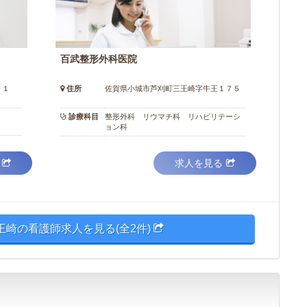
百武整形外科医院
－１
住所
佐賀県小城市芦刈町三王崎字牛王１７５
診療科目
整形外科 リウマチ科 リハビリテーシ
ョン科
求人を見る
王崎の看護師求人を見る(全2件)