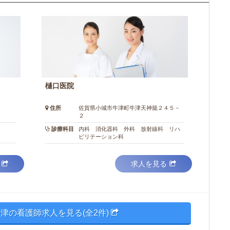
樋口医院
１
住所
佐賀県小城市牛津町牛津天神籠２４５－
２
診療科目
内科 消化器科 外科 放射線科 リハ
ビリテーション科
求人を見る
津の看護師求人を見る(全2件)