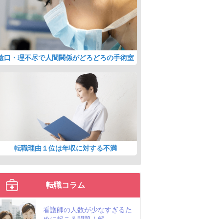
陰口・理不尽で人間関係がどろどろの手術室
転職理由１位は年収に対する不満
転職コラム
看護師の人数が少なすぎるた
めに起こる問題！解...