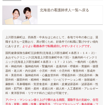
北海道の看護師求人一覧へ戻る
上川郡当麻町は、四条西・中央をはじめとして、各地で今年の春には、退
職する方も一定数おり、席が開くため、好条件での転職に繋げやすい傾向
にあります。
よりよい勤務条件で転職成功しやすいタイミングです。
国民健康保険当麻町立診療所(北海道上川郡当麻町４条西３－１４－２)・
あおぞらクリニック(北海道上川郡当麻町中央７区)・当麻内科ペインクリ
ニック(北海道上川郡当麻町４条西３－１７－２１)の、一般内科・心療内
科・神経内科・脳神経内科・腎臓内科・血液内科・呼吸科・胃腸科・循環
器科・老人科・内分泌科・小児科・外科・小児外科・整形外科・形成外
科・美容外科・脳神経外科・心臓血管外科・呼吸器外科・消化器外科・胸
部外科・腹部外科・精神科・神経科・リハビリテーション科・放射線科・
麻酔科・耳鼻咽喉科・気管食道科・皮膚科・皮膚泌尿器科・泌尿器科・性
病科・肛門科・眼科・産科・産婦人科・婦人科・人工透析科・アレルギー
科・東洋医学科・リウマチ科のご紹介が可能です。
アパート・マンション借り上げで寮のある病院、通勤手当の支給
や、
住宅
手当・皆勤・精勤・扶養・家族手当、プリセプターシップ・集合研修・フ