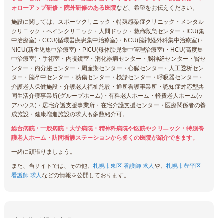
ォローアップ研修・院外研修のある医院
など、希望をお伝えください。
施設に関しては、スポーツクリニック・特殊感染症クリニック・メンタル
クリニック・ペインクリニック・人間ドック・救命救急センター・ICU(集
中治療室)・CCU(循環器疾患集中治療室)・NCU(脳神経外科集中治療室)・
NICU(新生児集中治療室)・PICU(母体胎児集中管理治療室)・HCU(高度集
中治療室)・手術室・内視鏡室・消化器病センター・脳神経センター・腎セ
ンター・内分泌センター・周産期センター・心臓センター・人工透析セン
ター・脳卒中センター・熱傷センター・検診センター・呼吸器センター・
介護老人保健施設・介護老人福祉施設・通所看護事業所・認知症対応型共
同生活介護事業所(グループホーム)・有料老人ホーム・軽費老人ホーム(ケ
アハウス)・居宅介護支援事業所・在宅介護支援センター・医療関係者の養
成施設・健康増進施設の求人も多数紹介可。
総合病院・一般病院・大学病院・精神科病院や医院やクリニック・特別養
護老人ホーム・訪問看護ステーションから多くの医院が紹介できます。
一緒に頑張りましょう。
また、当サイトでは、その他、
札幌市東区 看護師 求人
や、
札幌市豊平区
看護師 求人
などの情報を公開しております。