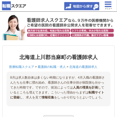
メニュー
北海道上川郡当麻町の看護師求人
医療転職スクエア
>
看護師の転職・求人
>
北海道の看護師求人
8月は求人数自体は多くない時期になりますが、4月入職の看護師さ
んたちも仕事に慣れ始め、看護師さんの仕事分担が病院側も分かっ
てきた時期です。ですので、状況によっては
人員の増員を計画
して
いるところも増えてきます。こういった理由からまずは
転職サイト
に登録
し、求人を見て
情報収集
をしっかり行なうとよいでしょう。