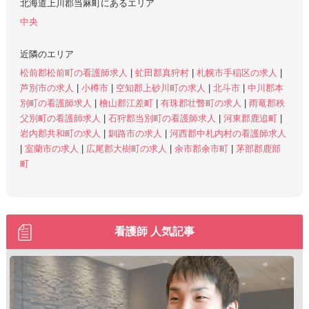
北海道上川郡当麻町にあるエリア
中央
近隣のエリア
松前郡松前町の看護師求人
|
虻田郡真狩村
|
札幌市手稲区の求人
|
芦別市の求人
|
小樽市
|
空知郡上砂川町の求人
|
北斗市
|
中川郡本
別町の看護師求人
|
檜山郡江差町
|
有珠郡壮瞥町の求人
|
雨竜郡秩
父別町の看護師求人
|
石狩郡当別町の看護師求人
|
河東郡鹿追町
|
岩内郡共和町の求人
|
釧路市の求人
|
河西郡中札内村の看護師求人
|
室蘭市の求人
|
広尾郡大樹町の求人
|
余市郡余市町
|
茅部郡鹿部
町
看護師 人気記事