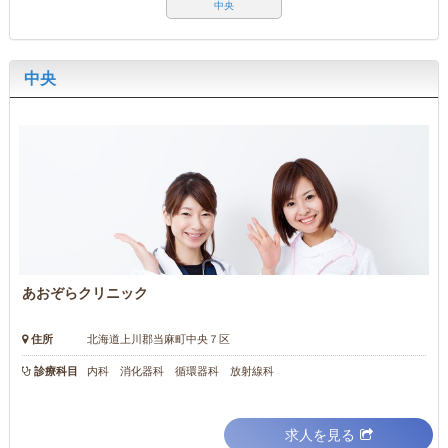
中央
中央
あおぞらクリニック
住所
北海道上川郡当麻町中央７区
診療科目
内科 消化器科 循環器科 放射線科
求人を見る