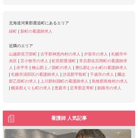
北海道河東郡鹿追町にあるエリア
緑町
|
新町の看護師求人
近隣のエリア
山越郡長万部町
|
古宇郡神恵内村の求人
|
夕張市の求人
|
札幌市中
央区
|
苫小牧市の求人
|
虻田郡豊浦町
|
常呂郡佐呂間町の看護師求
人
|
赤平市
|
檜山郡上ノ国町の求人
|
勇払郡むかわ町の看護師求人
|
札幌市清田区の看護師求人
|
沙流郡平取町
|
千歳市の求人
|
爾志
郡乙部町の求人
|
上川郡剣淵町の看護師求人
|
島牧郡島牧村の求人
|
幌泉郡えりも町の求人
|
恵庭市
|
足寄郡足寄町
|
釧路市の求人
看護師 人気記事