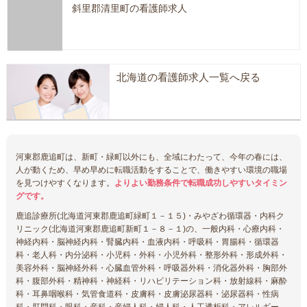
斜里郡清里町の看護師求人
北海道の看護師求人一覧へ戻る
河東郡鹿追町は、新町・緑町以外にも、全域にわたって、今年の春には、
人が動くため、早め早めに転職活動をすることで、働きやすい環境の職場
を見つけやすくなります。
よりよい勤務条件で転職成功しやすいタイミン
グです。
鹿追診療所(北海道河東郡鹿追町緑町１－１５)・みやざわ循環器・内科ク
リニック(北海道河東郡鹿追町新町１－８－１)の、一般内科・心療内科・
神経内科・脳神経内科・腎臓内科・血液内科・呼吸科・胃腸科・循環器
科・老人科・内分泌科・小児科・外科・小児外科・整形外科・形成外科・
美容外科・脳神経外科・心臓血管外科・呼吸器外科・消化器外科・胸部外
科・腹部外科・精神科・神経科・リハビリテーション科・放射線科・麻酔
科・耳鼻咽喉科・気管食道科・皮膚科・皮膚泌尿器科・泌尿器科・性病
科・肛門科・眼科・産科・産婦人科・婦人科・人工透析科・アレルギー