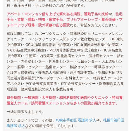
科・東洋医学科・リウマチ科のご紹介が可能です。
アパート・マンション借り上げで寮のある病院、通勤手当の支給
や、
住宅
手当・皆勤・精勤・扶養・家族手当、プリセプターシップ・集合研修・フ
ォローアップ研修・院外研修のある医院
など、希望をお伝えください。
施設に関しては、スポーツクリニック・特殊感染症クリニック・メンタル
クリニック・ペインクリニック・人間ドック・救命救急センター・ICU(集
中治療室)・CCU(循環器疾患集中治療室)・NCU(脳神経外科集中治療室)・
NICU(新生児集中治療室)・PICU(母体胎児集中管理治療室)・HCU(高度集
中治療室)・手術室・内視鏡室・消化器病センター・脳神経センター・腎セ
ンター・内分泌センター・周産期センター・心臓センター・人工透析セン
ター・脳卒中センター・熱傷センター・検診センター・呼吸器センター・
介護老人保健施設・介護老人福祉施設・通所看護事業所・認知症対応型共
同生活介護事業所(グループホーム)・有料老人ホーム・軽費老人ホーム(ケ
アハウス)・居宅介護支援事業所・在宅介護支援センター・医療関係者の養
成施設・健康増進施設の求人も多数紹介可。
総合病院・一般病院・大学病院・精神科病院や医院やクリニック・特別養
護老人ホーム・訪問看護ステーションから多くの医院が紹介できます。
一緒に頑張りましょう。
また、当サイトでは、その他、
札幌市手稲区 看護師 求人
や、
札幌市清田区
看護師 求人
などの情報を公開しております。