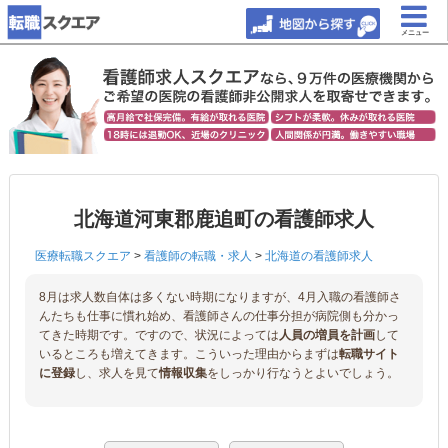
メニュー
北海道河東郡鹿追町の看護師求人
医療転職スクエア
>
看護師の転職・求人
>
北海道の看護師求人
8月は求人数自体は多くない時期になりますが、4月入職の看護師さ
んたちも仕事に慣れ始め、看護師さんの仕事分担が病院側も分かっ
てきた時期です。ですので、状況によっては
人員の増員を計画
して
いるところも増えてきます。こういった理由からまずは
転職サイト
に登録
し、求人を見て
情報収集
をしっかり行なうとよいでしょう。