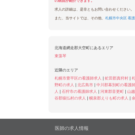
の医院が紹介できます。
求人の詳細は、是非ともお問い合わせください。
また、当サイトでは、その他、
札幌市中央区 看護
北海道網走郡大空町にあるエリア
東藻琴
近隣のエリア
札幌市豊平区の看護師求人
|
虻田郡真狩村
|
野町の求人
|
北広島市
|
中川郡幕別町の看護
人
|
石狩市の看護師求人
|
河東郡音更町
|
山
谷郡猿払村の求人
|
幌泉郡えりも町の求人
|
医師の求人情報