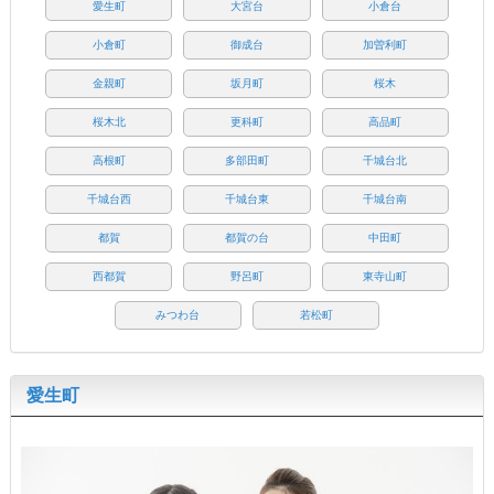
愛生町
大宮台
小倉台
小倉町
御成台
加曽利町
金親町
坂月町
桜木
桜木北
更科町
高品町
高根町
多部田町
千城台北
千城台西
千城台東
千城台南
都賀
都賀の台
中田町
西都賀
野呂町
東寺山町
みつわ台
若松町
愛生町