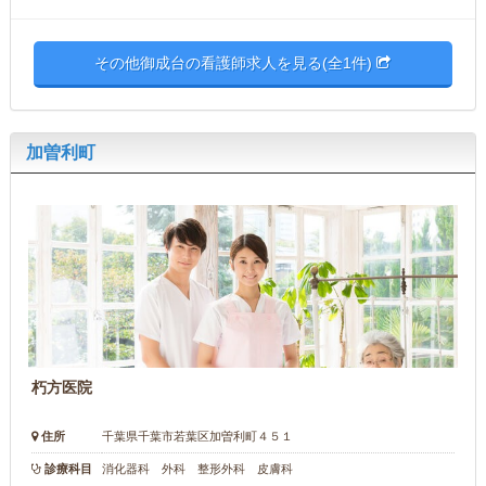
その他御成台の看護師求人を見る(全1件)
加曽利町
朽方医院
住所
千葉県千葉市若葉区加曽利町４５１
診療科目
消化器科 外科 整形外科 皮膚科