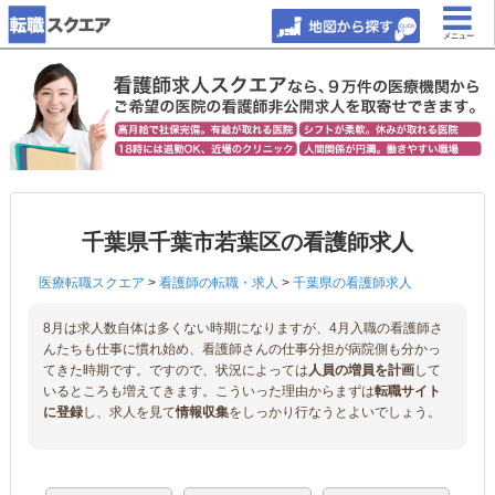
メニュー
千葉県千葉市若葉区の看護師求人
医療転職スクエア
>
看護師の転職・求人
>
千葉県の看護師求人
8月は求人数自体は多くない時期になりますが、4月入職の看護師さ
んたちも仕事に慣れ始め、看護師さんの仕事分担が病院側も分かっ
てきた時期です。ですので、状況によっては
人員の増員を計画
して
いるところも増えてきます。こういった理由からまずは
転職サイト
に登録
し、求人を見て
情報収集
をしっかり行なうとよいでしょう。