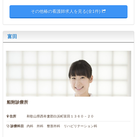
その他椿の看護師求人を見る(全1件)
富田
船附診療所
住所
和歌山県西牟婁郡白浜町富田１３６０－２０
診療科目
内科 外科 整形外科 リハビリテーション科