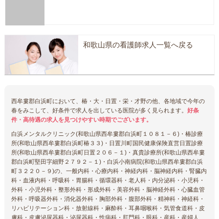
和歌山県の看護師求人一覧へ戻る
西牟婁郡白浜町において、椿・大・日置・栄・才野の他、各地域で今年の
春をみこして、好条件で求人を出している医院が多く見られます。
好条
件・高待遇の求人を見つけやすい時期でございます。
白浜メンタルクリニック(和歌山県西牟婁郡白浜町１０８１－６)・椿診療
所(和歌山県西牟婁郡白浜町椿３３)・日置川町国民健康保険直営日置診療
所(和歌山県西牟婁郡白浜町日置２０６－１)・真貴診療所(和歌山県西牟婁
郡白浜町堅田字細野２７９２－１)・白浜小南病院(和歌山県西牟婁郡白浜
町３２２０－９)の、一般内科・心療内科・神経内科・脳神経内科・腎臓内
科・血液内科・呼吸科・胃腸科・循環器科・老人科・内分泌科・小児科・
外科・小児外科・整形外科・形成外科・美容外科・脳神経外科・心臓血管
外科・呼吸器外科・消化器外科・胸部外科・腹部外科・精神科・神経科・
リハビリテーション科・放射線科・麻酔科・耳鼻咽喉科・気管食道科・皮
膚科・皮膚泌尿器科・泌尿器科・性病科・肛門科・眼科・産科・産婦人