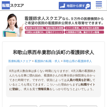
メニュー
和歌山県西牟婁郡白浜町の看護師求人
医療転職スクエア
>
看護師の転職・求人
>
和歌山県の看護師求人
8月は求人数自体は多くない時期になりますが、4月入職の看護師さ
んたちも仕事に慣れ始め、看護師さんの仕事分担が病院側も分かっ
てきた時期です。ですので、状況によっては
人員の増員を計画
して
いるところも増えてきます。こういった理由からまずは
転職サイト
に登録
し、求人を見て
情報収集
をしっかり行なうとよいでしょう。