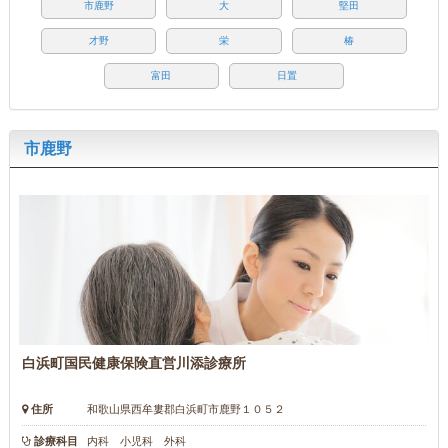
市鹿野
大
堅田
才野
栄
椿
富田
日置
市鹿野
白浜町国民健康保険直営川添診療所
住所
和歌山県西牟婁郡白浜町市鹿野１０５２
診療科目
内科 小児科 外科