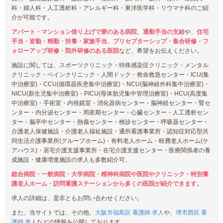
科・婦人科・人工透析科・アレルギー科・東洋医学科・リウマチ科のご紹
介が可能です。
アパート・マンション借り上げで寮のある病院、通勤手当の支給
や、
住宅
手当・皆勤・精勤・扶養・家族手当、プリセプターシップ・集合研修・フ
ォローアップ研修・院外研修のある医院
など、希望をお伝えください。
施設に関しては、スポーツクリニック・特殊感染症クリニック・メンタル
クリニック・ペインクリニック・人間ドック・救命救急センター・ICU(集
中治療室)・CCU(循環器疾患集中治療室)・NCU(脳神経外科集中治療室)・
NICU(新生児集中治療室)・PICU(母体胎児集中管理治療室)・HCU(高度集
中治療室)・手術室・内視鏡室・消化器病センター・脳神経センター・腎セ
ンター・内分泌センター・周産期センター・心臓センター・人工透析セン
ター・脳卒中センター・熱傷センター・検診センター・呼吸器センター・
介護老人保健施設・介護老人福祉施設・通所看護事業所・認知症対応型共
同生活介護事業所(グループホーム)・有料老人ホーム・軽費老人ホーム(ケ
アハウス)・居宅介護支援事業所・在宅介護支援センター・医療関係者の養
成施設・健康増進施設の求人も多数紹介可。
総合病院・一般病院・大学病院・精神科病院や医院やクリニック・特別養
護老人ホーム・訪問看護ステーションから多くの医院が紹介できます。
求人の詳細は、是非ともお問い合わせください。
また、当サイトでは、その他、
大阪市福島区 看護師 求人
や、
堺市西区 看
護師 求人
などの情報を公開しております。