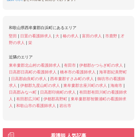
和歌山県西牟婁郡白浜町にあるエリア
堅田
|
日置の看護師求人
|
大
|
椿の求人
|
富田の求人
|
市鹿野
|
才
野の求人
|
栄
近隣のエリア
東牟婁郡北山村の看護師求人
|
有田市
|
伊都郡かつらぎ町の求人
|
日高郡日高町の看護師求人
|
橋本市の看護師求人
|
海草郡紀美野町
|
日高郡由良町の求人
|
西牟婁郡すさみ町の求人
|
御坊市の看護師
求人
|
伊都郡九度山町の求人
|
東牟婁郡古座川町の求人
|
海南市
|
日高郡みなべ町
|
日高郡印南町の求人
|
有田郡有田川町の看護師求
人
|
有田郡広川町
|
伊都郡高野町
|
東牟婁郡那智勝浦町の看護師求
人
|
和歌山市の看護師求人
|
岩出市
看護師 人気記事