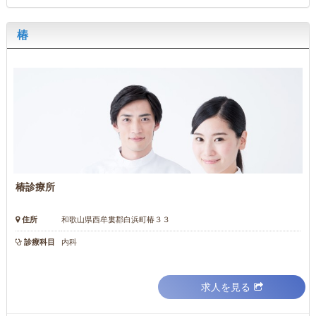
椿
椿診療所
住所
和歌山県西牟婁郡白浜町椿３３
診療科目
内科
求人を見る