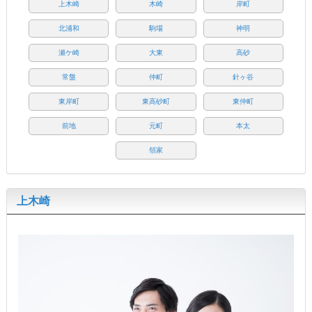
上木崎
木崎
岸町
北浦和
駒場
神明
瀬ケ崎
大東
高砂
常盤
仲町
針ヶ谷
東岸町
東高砂町
東仲町
前地
元町
本太
領家
上木崎