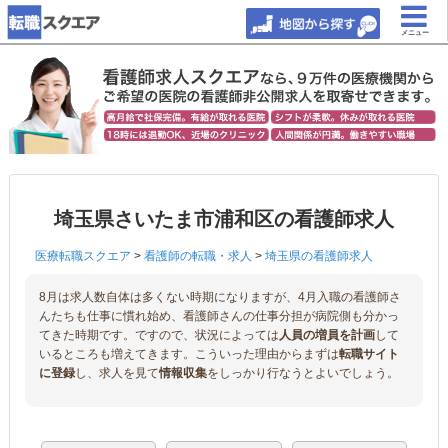
メニュー
埼玉県さいたま市浦和区の看護師求人
医療転職スクエア
>
看護師の転職・求人
>
埼玉県の看護師求人
8月は求人数自体は多くない時期になりますが、4月入職の看護師さ
んたちも仕事に慣れ始め、看護師さんの仕事分担が病院側も分かっ
てきた時期です。ですので、状況によっては
人員の増員を計画
して
いるところも増えてきます。こういった理由からまずは
転職サイト
に登録
し、求人を見て
情報収集
をしっかり行なうとよいでしょう。