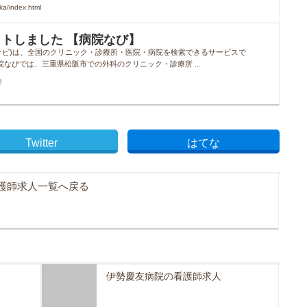
a/index.html
ヒットしました 【病院なび】
院ナビ)は、全国のクリニック・診療所・医院・病院を検索できるサービスで
病院なびでは、三重県松阪市での外科のクリニック・診療所 ...
2
Twitter
はてな
護師求人一覧へ戻る
伊勢慶友病院の看護師求人