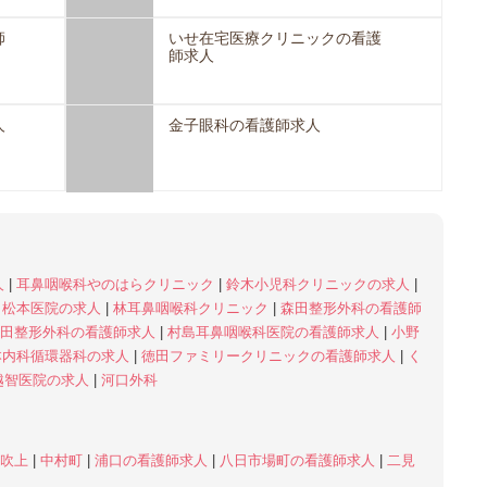
師
いせ在宅医療クリニックの看護
師求人
人
金子眼科の看護師求人
人
|
耳鼻咽喉科やのはらクリニック
|
鈴木小児科クリニックの求人
|
|
松本医院の求人
|
林耳鼻咽喉科クリニック
|
森田整形外科の看護師
田整形外科の看護師求人
|
村島耳鼻咽喉科医院の看護師求人
|
小野
本内科循環器科の求人
|
徳田ファミリークリニックの看護師求人
|
く
越智医院の求人
|
河口外科
吹上
|
中村町
|
浦口の看護師求人
|
八日市場町の看護師求人
|
二見