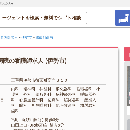
求人の検索
エージェントを検索・無料でシゴト相談
の看護師求人
>
伊勢市
>
御薗町高向
院の看護師求人 (伊勢市)
三重県伊勢市御薗町高向８１０
内科 精神科 神経科 消化器科 循環器科 小
児科 外科 整形外科 脳神経外科 呼吸器外
目
科 心臓血管外科 皮膚科 泌尿器科 産婦人
科 眼科 耳鼻咽喉科 気管食道科 放射線科
歯科
宮町 (近鉄山田線) 徒歩3分
山田上口 (JR参宮線) 徒歩8分