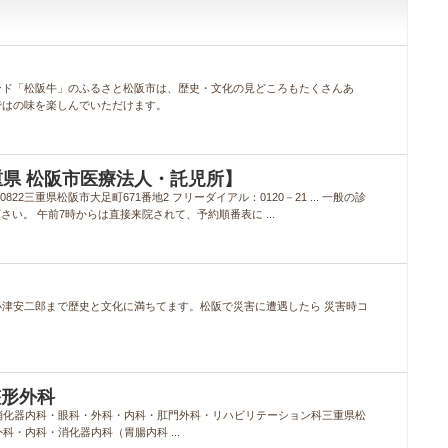
ンド「松阪牛」のふるさと松阪市は、歴史・文化の見どころもたくさんあ
ではの味を楽しんでいただけます。
三重県 松阪市医療法人・託児所】
822三重県松阪市大足町671番地2 フリーダイアル：0120－21 ... 一般の診
さい。 午前7時からは直接来院されて、予約順番表に ...
津安二郎まで歴史と文化に満ちてます。松阪で災害に遭遇したら 災害時コ
整形外科
・消化器内科・眼科・外科・内科・肛門外科・リハビリテーション科三重県松
外科・内科・消化器内科（胃腸内科 ...