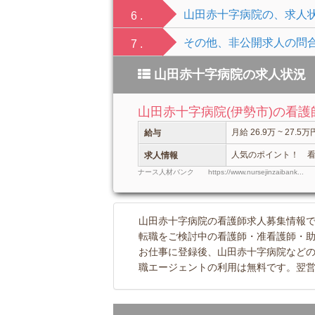
山田赤十字病院の、求人
6 .
その他、非公開求人の問
7 .
山田赤十字病院の求人状況
山田赤十字病院(伊勢市)の看
月給 26.9万 ~ 27.5万
給与
人気のポイント！ 看護師
求人情報
ナース人材バンク https://www.nursejinzaibank...
山田赤十字病院の看護師求人募集情報
転職をご検討中の看護師・准看護師・
お仕事に登録後、山田赤十字病院などの
職エージェントの利用は無料です。翌