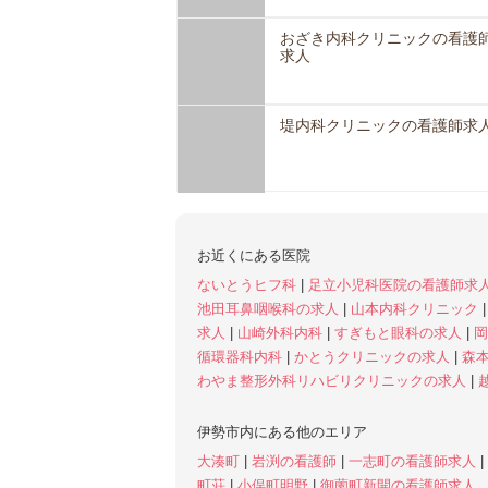
おざき内科クリニックの看護
求人
堤内科クリニックの看護師求
お近くにある医院
ないとうヒフ科
|
足立小児科医院の看護師求
池田耳鼻咽喉科の求人
|
山本内科クリニック
求人
|
山崎外科内科
|
すぎもと眼科の求人
|
岡
循環器科内科
|
かとうクリニックの求人
|
森
わやま整形外科リハビリクリニックの求人
|
伊勢市内にある他のエリア
大湊町
|
岩渕の看護師
|
一志町の看護師求人
|
町荘
|
小俣町明野
|
御薗町新開の看護師求人