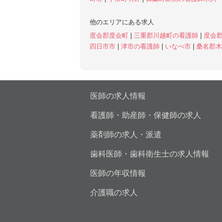
他のエリアにある求人
度会郡度会町
|
三重郡川越町の看護師
|
度会
四日市市
|
津市の看護師
|
いなべ市
|
桑名郡
医師の求人情報
看護師・助産師・保健師の求人
薬剤師の求人・派遣
歯科医師・歯科衛生士の求人情報
医師の年収情報
介護職の求人