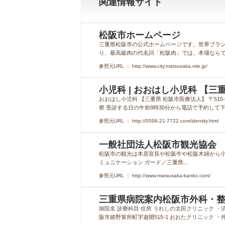
関連情報サイト
松阪市ホームページ
三重県松阪市の公式ホームページです。世界ブラ
り、最高級肉の代名詞「松阪肉」では、本場なら
参照元URL ： http://www.city.matsusaka.mie.jp/
小児科 | おおはし小児科 【
おおはし小児科 【三重県 松阪市医療法人】 〒515-0
察 受診する日の午前8時30分から電話で予約して下
参照元URL ： http://0598-21-7722.com/identity.html
一般社団法人松阪市観光協会
松阪市の観光は本居宣長や松阪牛や松阪木綿から小
ミュニケーション ガード／三重県...
参照元URL ： http://www.matsusaka-kanko.com/
三重県病院案内松阪市外科・
病院名 診療科目 住所 うれしの太田クリニック 
阪市嬉野算所町字遊開515-1 おおたクリニック ・