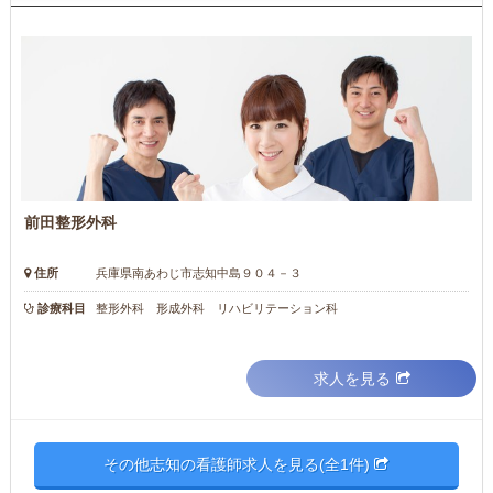
前田整形外科
住所
兵庫県南あわじ市志知中島９０４－３
診療科目
整形外科 形成外科 リハビリテーション科
求人を見る
その他志知の看護師求人を見る(全1件)