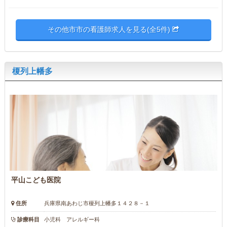
その他市市の看護師求人を見る(全5件)
榎列上幡多
平山こども医院
住所
兵庫県南あわじ市榎列上幡多１４２８－１
診療科目
小児科 アレルギー科