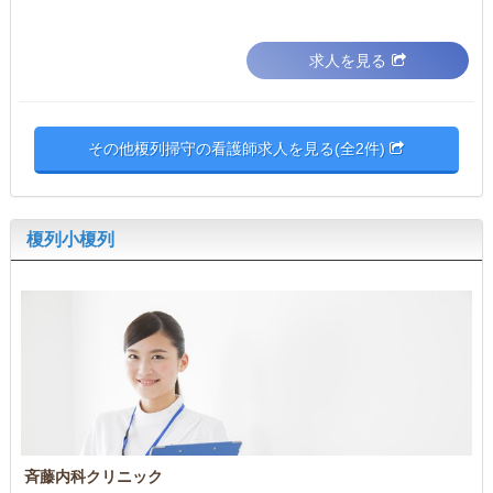
求人を見る
その他榎列掃守の看護師求人を見る(全2件)
榎列小榎列
斉藤内科クリニック