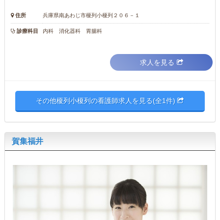
住所
兵庫県南あわじ市榎列小榎列２０６－１
診療科目
内科 消化器科 胃腸科
求人を見る
その他榎列小榎列の看護師求人を見る(全1件)
賀集福井