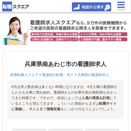
メニュー
兵庫県南あわじ市の看護師求人
医療転職スクエア
>
看護師の転職・求人
>
兵庫県の看護師求人
8月は求人数自体は多くない時期になりますが、4月入職の看護師さ
んたちも仕事に慣れ始め、看護師さんの仕事分担が病院側も分かっ
てきた時期です。ですので、状況によっては
人員の増員を計画
して
いるところも増えてきます。こういった理由からまずは
転職サイト
に登録
し、求人を見て
情報収集
をしっかり行なうとよいでしょう。