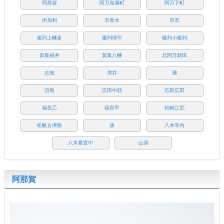
阿那賀
阿万塩屋町
阿万下町
伊加利
市青木
市市
榎列上幡多
榎列掃守
榎列小榎列
賀集福井
賀集八幡
北阿万新田
志知
津井
灘
沼島
広田中筋
広田広田
福良乙
福良甲
松帆江尻
松帆古津路
湊
八木寺内
八木養宜中
山添
阿那賀