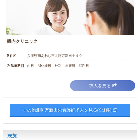
穀内クリニック
住所
兵庫県南あわじ市北阿万新田中４０
診療科目
内科 消化器科 外科 皮膚科 肛門科
求人を見る
その他北阿万新田の看護師求人を見る(全1件)
志知