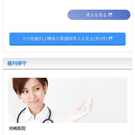
求人を見る
その他榎列上幡多の看護師求人を見る(全1件)
榎列掃守
河崎医院