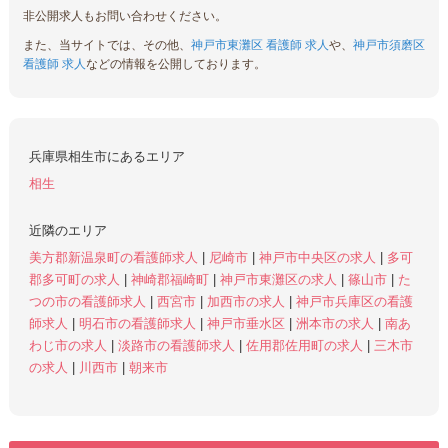
非公開求人もお問い合わせください。
また、当サイトでは、その他、
神戸市東灘区 看護師 求人
や、
神戸市須磨区
看護師 求人
などの情報を公開しております。
兵庫県相生市にあるエリア
相生
近隣のエリア
美方郡新温泉町の看護師求人
|
尼崎市
|
神戸市中央区の求人
|
多可
郡多可町の求人
|
神崎郡福崎町
|
神戸市東灘区の求人
|
篠山市
|
た
つの市の看護師求人
|
西宮市
|
加西市の求人
|
神戸市兵庫区の看護
師求人
|
明石市の看護師求人
|
神戸市垂水区
|
洲本市の求人
|
南あ
わじ市の求人
|
淡路市の看護師求人
|
佐用郡佐用町の求人
|
三木市
の求人
|
川西市
|
朝来市