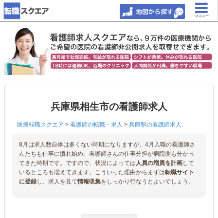
メニュー
兵庫県相生市の看護師求人
医療転職スクエア
>
看護師の転職・求人
>
兵庫県の看護師求人
8月は求人数自体は多くない時期になりますが、4月入職の看護師さ
んたちも仕事に慣れ始め、看護師さんの仕事分担が病院側も分かっ
てきた時期です。ですので、状況によっては
人員の増員を計画
して
いるところも増えてきます。こういった理由からまずは
転職サイト
に登録
し、求人を見て
情報収集
をしっかり行なうとよいでしょう。