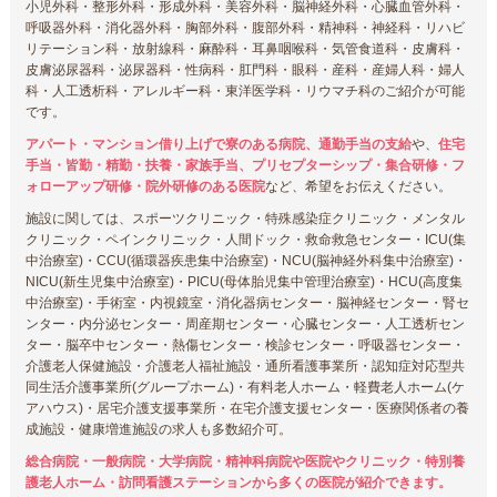
小児外科・整形外科・形成外科・美容外科・脳神経外科・心臓血管外科・
呼吸器外科・消化器外科・胸部外科・腹部外科・精神科・神経科・リハビ
リテーション科・放射線科・麻酔科・耳鼻咽喉科・気管食道科・皮膚科・
皮膚泌尿器科・泌尿器科・性病科・肛門科・眼科・産科・産婦人科・婦人
科・人工透析科・アレルギー科・東洋医学科・リウマチ科のご紹介が可能
です。
アパート・マンション借り上げで寮のある病院、通勤手当の支給
や、
住宅
手当・皆勤・精勤・扶養・家族手当、プリセプターシップ・集合研修・フ
ォローアップ研修・院外研修のある医院
など、希望をお伝えください。
施設に関しては、スポーツクリニック・特殊感染症クリニック・メンタル
クリニック・ペインクリニック・人間ドック・救命救急センター・ICU(集
中治療室)・CCU(循環器疾患集中治療室)・NCU(脳神経外科集中治療室)・
NICU(新生児集中治療室)・PICU(母体胎児集中管理治療室)・HCU(高度集
中治療室)・手術室・内視鏡室・消化器病センター・脳神経センター・腎セ
ンター・内分泌センター・周産期センター・心臓センター・人工透析セン
ター・脳卒中センター・熱傷センター・検診センター・呼吸器センター・
介護老人保健施設・介護老人福祉施設・通所看護事業所・認知症対応型共
同生活介護事業所(グループホーム)・有料老人ホーム・軽費老人ホーム(ケ
アハウス)・居宅介護支援事業所・在宅介護支援センター・医療関係者の養
成施設・健康増進施設の求人も多数紹介可。
総合病院・一般病院・大学病院・精神科病院や医院やクリニック・特別養
護老人ホーム・訪問看護ステーションから多くの医院が紹介できます。