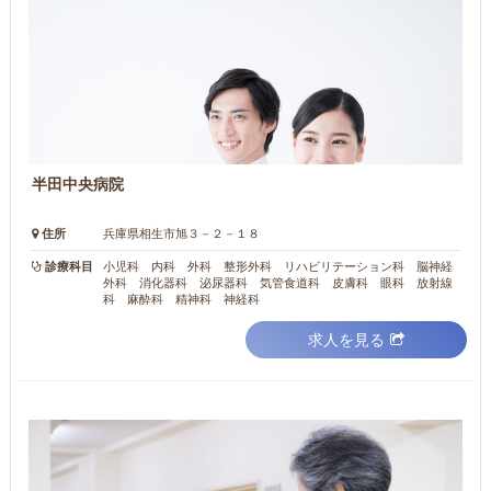
半田中央病院
住所
兵庫県相生市旭３－２－１８
診療科目
小児科 内科 外科 整形外科 リハビリテーション科 脳神経
外科 消化器科 泌尿器科 気管食道科 皮膚科 眼科 放射線
科 麻酔科 精神科 神経科
求人を見る