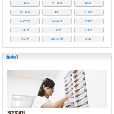
八幡通
波止場町
花隈町
東川崎町
東町
日暮通
港島中町
港島南町
宮本通
元町通
八雲通
山本通
若菜通
脇浜海岸通
脇浜町
相生町
橋本皮膚科