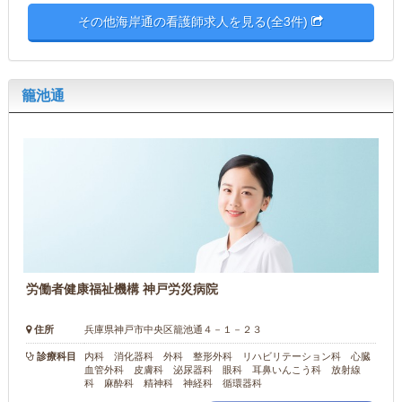
その他海岸通の看護師求人を見る(全3件)
籠池通
労働者健康福祉機構 神戸労災病院
住所
兵庫県神戸市中央区籠池通４－１－２３
診療科目
内科 消化器科 外科 整形外科 リハビリテーション科 心臓
血管外科 皮膚科 泌尿器科 眼科 耳鼻いんこう科 放射線
科 麻酔科 精神科 神経科 循環器科