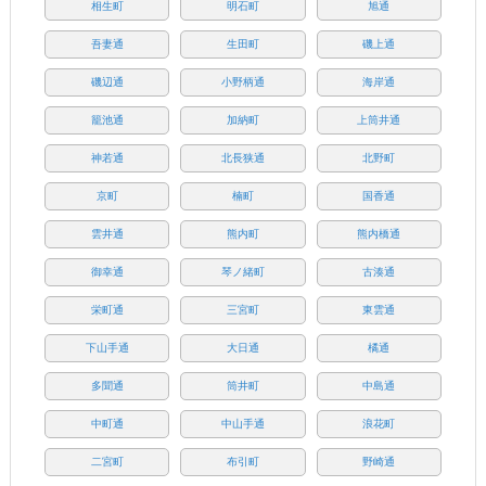
相生町
明石町
旭通
吾妻通
生田町
磯上通
磯辺通
小野柄通
海岸通
籠池通
加納町
上筒井通
神若通
北長狭通
北野町
京町
楠町
国香通
雲井通
熊内町
熊内橋通
御幸通
琴ノ緒町
古湊通
栄町通
三宮町
東雲通
下山手通
大日通
橘通
多聞通
筒井町
中島通
中町通
中山手通
浪花町
二宮町
布引町
野崎通