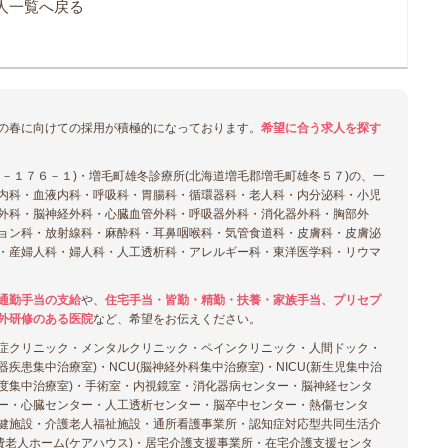
人一覧へ戻る
の春に向けての採用が積極的になっております。
希望に合う求人を探す
－１７６－１)・増毛町雄冬診療所(北海道増毛郡増毛町雄冬５７)の、一
内科・血液内科・呼吸科・胃腸科・循環器科・老人科・内分泌科・小児
外科・脳神経外科・心臓血管外科・呼吸器外科・消化器外科・胸部外
ョン科・放射線科・麻酔科・耳鼻咽喉科・気管食道科・皮膚科・皮膚泌
・産婦人科・婦人科・人工透析科・アレルギー科・東洋医学科・リウマ
通勤手当の支給
や、
住宅手当・皆勤・精勤・扶養・家族手当、プリセプ
外研修のある医院
など、希望をお伝えください。
症クリニック・メンタルクリニック・ペインクリニック・人間ドック・
環器疾患集中治療室)・NCU(脳神経外科集中治療室)・NICU(新生児集中治
U(高度集中治療室)・手術室・内視鏡室・消化器病センター・脳神経センタ
ー・心臓センター・人工透析センター・脳卒中センター・熱傷センタ
健施設・介護老人福祉施設・通所看護事業所・認知症対応型共同生活介
費老人ホーム(ケアハウス)・居宅介護支援事業所・在宅介護支援センタ