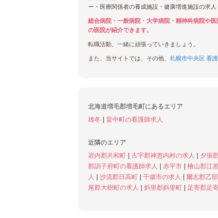
ー・医療関係者の養成施設・健康増進施設の求人
総合病院・一般病院・大学病院・精神科病院や医
の医院が紹介できます。
転職活動、一緒に頑張っていきましょう。
また、当サイトでは、その他、
札幌市中央区 看護
北海道増毛郡増毛町にあるエリア
雄冬
|
畠中町の看護師求人
近隣のエリア
岩内郡共和町
|
古宇郡神恵内村の求人
|
夕張
郡訓子府町の看護師求人
|
赤平市
|
檜山郡江
人
|
沙流郡日高町
|
千歳市の求人
|
爾志郡乙
尾郡大樹町の求人
|
斜里郡斜里町
|
足寄郡足