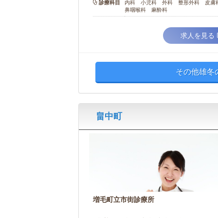
診療科目
内科 小児科 外科 整形外科 皮膚
鼻咽喉科 麻酔科
求人を見る
その他雄冬
畠中町
増毛町立市街診療所