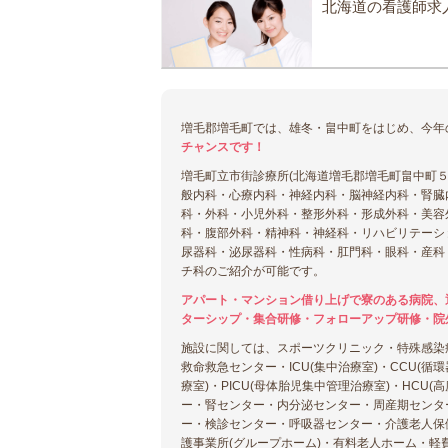
北海道の看護師求
増毛郡増毛町では、雄冬・畠中町をはじめ、今年
チャンスです！
増毛町立市街診療所(北海道増毛郡増毛町畠中町５
般内科・心療内科・神経内科・脳神経内科・腎臓
科・外科・小児外科・整形外科・形成外科・美容
科・腹部外科・精神科・神経科・リハビリテーシ
尿器科・泌尿器科・性病科・肛門科・眼科・産科
チ科のご紹介が可能です。
アパート・マンション借り上げで寮のある病院、
ターシップ・集合研修・フォローアップ研修・院
施設に関しては、スポーツクリニック・特殊感染
救命救急センター・ICU(集中治療室)・CCU(循
療室)・PICU(母体胎児集中管理治療室)・HC
ー・腎センター・内分泌センター・周産期センタ
ー・検診センター・呼吸器センター・介護老人保
護事業所(グループホーム)・有料老人ホーム・軽