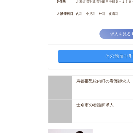
住所
北海道増毛郡増毛町畠中町５－１７６
診療科目
内科 小児科 外科 皮膚科
求人を見る
その他畠中町
寿都郡黒松内町の看護師求人
士別市の看護師求人