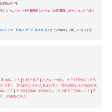
も多数紹介可。
院やクリニック・特別養護老人ホーム・訪問看護ステーションから多く
師 求人
や、
札幌市清田区 看護師 求人
などの情報を公開しております。
郡栗山町の求人
|
札幌市北区
|
苫小牧市の求人
|
虻田郡豊浦町
|
常呂
差町の求人
|
勇払郡むかわ町の看護師求人
|
札幌市白石区の看護師求
部町の求人
|
上川郡剣淵町の看護師求人
|
川上郡弟子屈町の求人
|
広
寄町
|
釧路市の求人