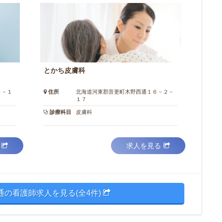
とかち皮膚科
６－１
住所
北海道河東郡音更町木野西通１６－２－
１７
診療科目
皮膚科
求人を見る
通の看護師求人を見る(全4件)