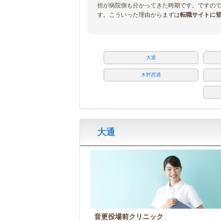
担が病院側も分かってきた時期です。ですの
す。こういった理由からまずは
転職サイトに
大通
木野西通
大通
音更役場前クリニック