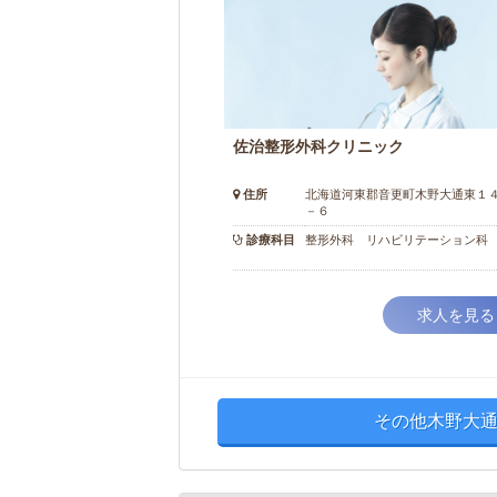
佐治整形外科クリニック
住所
北海道河東郡音更町木野大通東１
－６
診療科目
整形外科 リハビリテーション科
求人を見る
その他木野大通