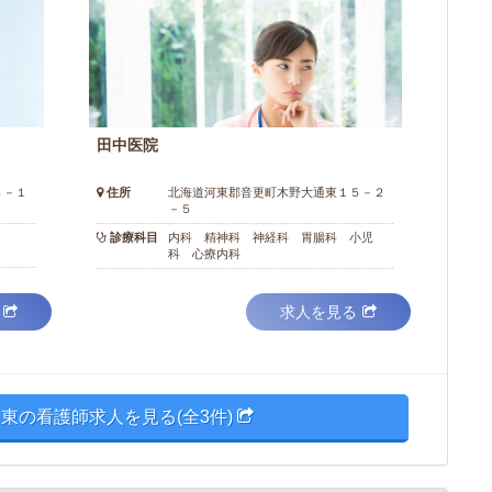
田中医院
４－１
住所
北海道河東郡音更町木野大通東１５－２
－５
診療科目
内科 精神科 神経科 胃腸科 小児
科 心療内科
求人を見る
東の看護師求人を見る(全3件)