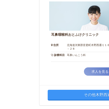
耳鼻咽喉科おとふけクリニック
住所
北海道河東郡音更町木野西通り１
－２８
診療科目
耳鼻いんこう科
求人を見る
その他木野西