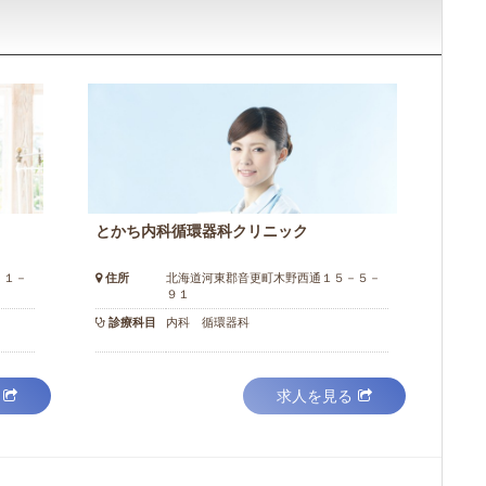
とかち内科循環器科クリニック
－１－
住所
北海道河東郡音更町木野西通１５－５－
９１
診療科目
内科 循環器科
求人を見る