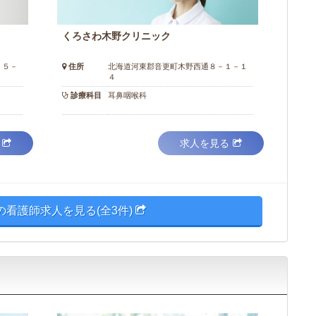
くろさわ木野クリニック
－５－
住所
北海道河東郡音更町木野西通８－１－１
４
診療科目
耳鼻咽喉科
求人を見る
の看護師求人を見る(全3件)