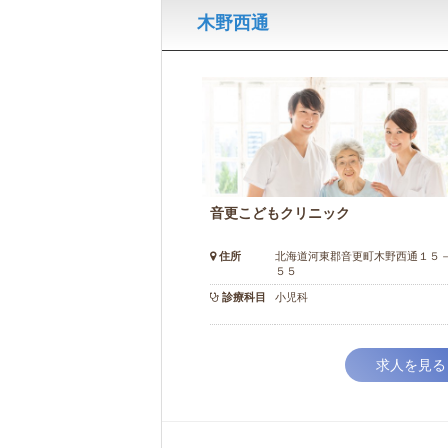
木野西通
音更こどもクリニック
住所
北海道河東郡音更町木野西通１５
５５
診療科目
小児科
求人を見る