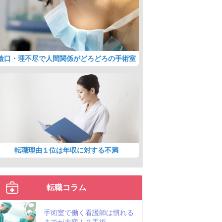
陰口・理不尽で人間関係がどろどろの手術室
転職理由１位は年収に対する不満
転職コラム
手術室で働く看護師は慣れる
までが大変！？手術...