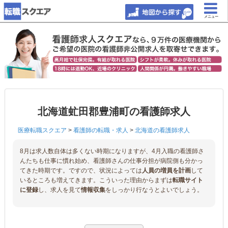
メニュー
北海道虻田郡豊浦町の看護師求人
医療転職スクエア
>
看護師の転職・求人
>
北海道の看護師求人
8月は求人数自体は多くない時期になりますが、4月入職の看護師さ
んたちも仕事に慣れ始め、看護師さんの仕事分担が病院側も分かっ
てきた時期です。ですので、状況によっては
人員の増員を計画
して
いるところも増えてきます。こういった理由からまずは
転職サイト
に登録
し、求人を見て
情報収集
をしっかり行なうとよいでしょう。