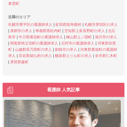
東雲町
近隣のエリア
札幌市豊平区の看護師求人
|
虻田郡留寿都村
|
札幌市厚別区の求人
|
美唄市の求人
|
寿都郡黒松内町
|
空知郡上富良野町の求人
|
北広
島市
|
中川郡幕別町の看護師求人
|
檜山郡上ノ国町
|
旭川市の求人
|
雨竜郡秩父別町の看護師求人
|
石狩市の看護師求人
|
河東郡音更
町
|
山越郡長万部町の求人
|
釧路市の求人
|
河東郡鹿追町の看護師
求人
|
宗谷郡猿払村の求人
|
幌泉郡えりも町の求人
|
余市郡仁木町
|
茅部郡森町
看護師 人気記事