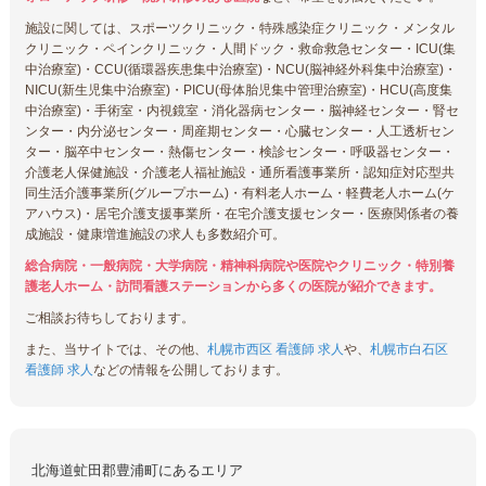
施設に関しては、スポーツクリニック・特殊感染症クリニック・メンタル
クリニック・ペインクリニック・人間ドック・救命救急センター・ICU(集
中治療室)・CCU(循環器疾患集中治療室)・NCU(脳神経外科集中治療室)・
NICU(新生児集中治療室)・PICU(母体胎児集中管理治療室)・HCU(高度集
中治療室)・手術室・内視鏡室・消化器病センター・脳神経センター・腎セ
ンター・内分泌センター・周産期センター・心臓センター・人工透析セン
ター・脳卒中センター・熱傷センター・検診センター・呼吸器センター・
介護老人保健施設・介護老人福祉施設・通所看護事業所・認知症対応型共
同生活介護事業所(グループホーム)・有料老人ホーム・軽費老人ホーム(ケ
アハウス)・居宅介護支援事業所・在宅介護支援センター・医療関係者の養
成施設・健康増進施設の求人も多数紹介可。
総合病院・一般病院・大学病院・精神科病院や医院やクリニック・特別養
護老人ホーム・訪問看護ステーションから多くの医院が紹介できます。
ご相談お待ちしております。
また、当サイトでは、その他、
札幌市西区 看護師 求人
や、
札幌市白石区
看護師 求人
などの情報を公開しております。
北海道虻田郡豊浦町にあるエリア