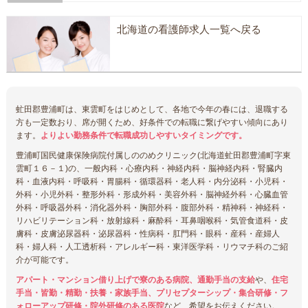
北海道の看護師求人一覧へ戻る
虻田郡豊浦町は、東雲町をはじめとして、各地で今年の春には、退職する
方も一定数おり、席が開くため、好条件での転職に繋げやすい傾向にあり
ます。
よりよい勤務条件で転職成功しやすいタイミングです。
豊浦町国民健康保険病院付属しののめクリニック(北海道虻田郡豊浦町字東
雲町１６－１)の、一般内科・心療内科・神経内科・脳神経内科・腎臓内
科・血液内科・呼吸科・胃腸科・循環器科・老人科・内分泌科・小児科・
外科・小児外科・整形外科・形成外科・美容外科・脳神経外科・心臓血管
外科・呼吸器外科・消化器外科・胸部外科・腹部外科・精神科・神経科・
リハビリテーション科・放射線科・麻酔科・耳鼻咽喉科・気管食道科・皮
膚科・皮膚泌尿器科・泌尿器科・性病科・肛門科・眼科・産科・産婦人
科・婦人科・人工透析科・アレルギー科・東洋医学科・リウマチ科のご紹
介が可能です。
アパート・マンション借り上げで寮のある病院、通勤手当の支給
や、
住宅
手当・皆勤・精勤・扶養・家族手当、プリセプターシップ・集合研修・フ
ォローアップ研修・院外研修のある医院
など、希望をお伝えください。