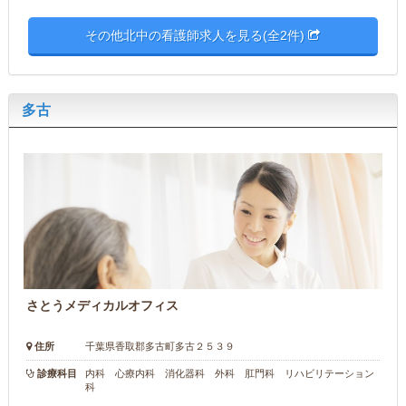
その他北中の看護師求人を見る(全2件)
多古
さとうメディカルオフィス
住所
千葉県香取郡多古町多古２５３９
診療科目
内科 心療内科 消化器科 外科 肛門科 リハビリテーション
科