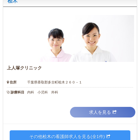
桧木
上人塚クリニック
住所
千葉県香取郡多古町桧木２６０－１
診療科目
内科 小児科 外科
求人を見る
その他桧木の看護師求人を見る(全1件)