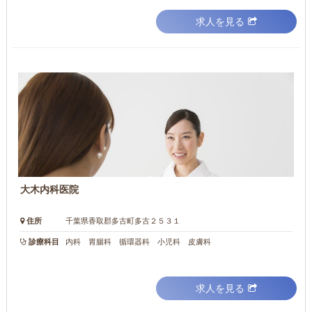
求人を見る
大木内科医院
住所
千葉県香取郡多古町多古２５３１
診療科目
内科 胃腸科 循環器科 小児科 皮膚科
求人を見る