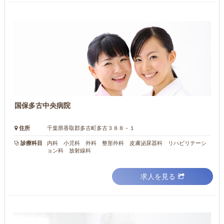
国保多古中央病院
住所
千葉県香取郡多古町多古３８８－１
診療科目
内科 小児科 外科 整形外科 皮膚泌尿器科 リハビリテーシ
ョン科 放射線科
求人を見る