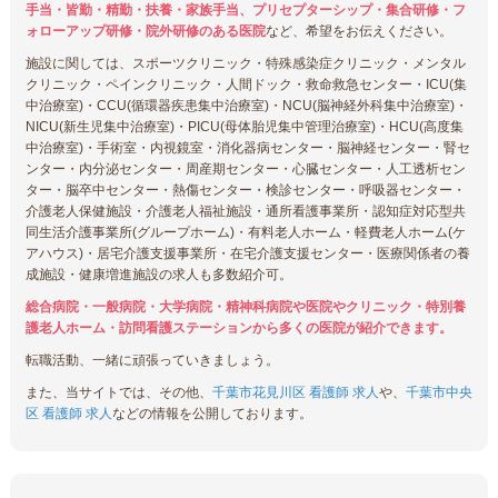
手当・皆勤・精勤・扶養・家族手当、プリセプターシップ・集合研修・フ
ォローアップ研修・院外研修のある医院
など、希望をお伝えください。
施設に関しては、スポーツクリニック・特殊感染症クリニック・メンタル
クリニック・ペインクリニック・人間ドック・救命救急センター・ICU(集
中治療室)・CCU(循環器疾患集中治療室)・NCU(脳神経外科集中治療室)・
NICU(新生児集中治療室)・PICU(母体胎児集中管理治療室)・HCU(高度集
中治療室)・手術室・内視鏡室・消化器病センター・脳神経センター・腎セ
ンター・内分泌センター・周産期センター・心臓センター・人工透析セン
ター・脳卒中センター・熱傷センター・検診センター・呼吸器センター・
介護老人保健施設・介護老人福祉施設・通所看護事業所・認知症対応型共
同生活介護事業所(グループホーム)・有料老人ホーム・軽費老人ホーム(ケ
アハウス)・居宅介護支援事業所・在宅介護支援センター・医療関係者の養
成施設・健康増進施設の求人も多数紹介可。
総合病院・一般病院・大学病院・精神科病院や医院やクリニック・特別養
護老人ホーム・訪問看護ステーションから多くの医院が紹介できます。
転職活動、一緒に頑張っていきましょう。
また、当サイトでは、その他、
千葉市花見川区 看護師 求人
や、
千葉市中央
区 看護師 求人
などの情報を公開しております。