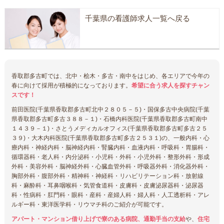
千葉県の看護師求人一覧へ戻る
香取郡多古町では、北中・桧木・多古・南中をはじめ、各エリアで今年の
春に向けて採用が積極的になっております。
希望に合う求人を探すチャン
スです！
前田医院(千葉県香取郡多古町北中２８０５－５)・国保多古中央病院(千葉
県香取郡多古町多古３８８－１)・石橋内科医院(千葉県香取郡多古町南中
１４３９－１)・さとうメディカルオフィス(千葉県香取郡多古町多古２５
３９)・大木内科医院(千葉県香取郡多古町多古２５３１)の、一般内科・心
療内科・神経内科・脳神経内科・腎臓内科・血液内科・呼吸科・胃腸科・
循環器科・老人科・内分泌科・小児科・外科・小児外科・整形外科・形成
外科・美容外科・脳神経外科・心臓血管外科・呼吸器外科・消化器外科・
胸部外科・腹部外科・精神科・神経科・リハビリテーション科・放射線
科・麻酔科・耳鼻咽喉科・気管食道科・皮膚科・皮膚泌尿器科・泌尿器
科・性病科・肛門科・眼科・産科・産婦人科・婦人科・人工透析科・アレ
ルギー科・東洋医学科・リウマチ科のご紹介が可能です。
アパート・マンション借り上げで寮のある病院、通勤手当の支給
や、
住宅