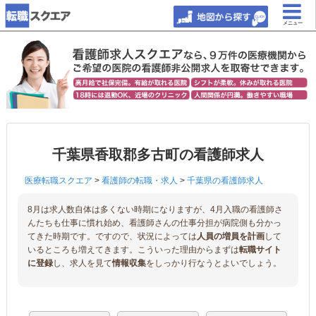
メニュー
千葉県香取郡多古町の看護師求人
医療転職スクエア
>
看護師の転職・求人
>
千葉県の看護師求人
8月は求人数自体は多くない時期になりますが、4月入職の看護師さ
んたちも仕事に慣れ始め、看護師さんの仕事分担が病院側も分かっ
てきた時期です。ですので、状況によっては
人員の増員を計画
して
いるところも増えてきます。こういった理由からまずは
転職サイト
に登録
し、求人を見て
情報収集
をしっかり行なうとよいでしょう。