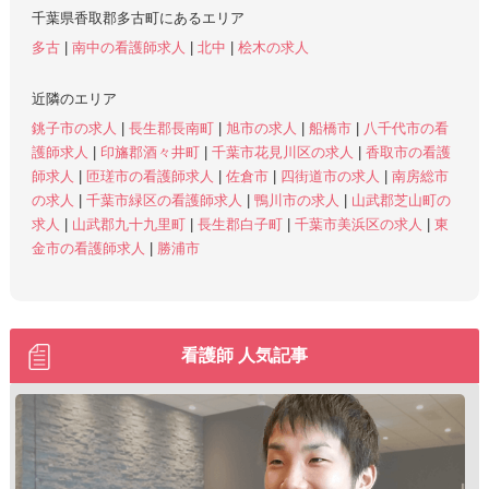
千葉県香取郡多古町にあるエリア
多古
|
南中の看護師求人
|
北中
|
桧木の求人
近隣のエリア
銚子市の求人
|
長生郡長南町
|
旭市の求人
|
船橋市
|
八千代市の看
護師求人
|
印旛郡酒々井町
|
千葉市花見川区の求人
|
香取市の看護
師求人
|
匝瑳市の看護師求人
|
佐倉市
|
四街道市の求人
|
南房総市
の求人
|
千葉市緑区の看護師求人
|
鴨川市の求人
|
山武郡芝山町の
求人
|
山武郡九十九里町
|
長生郡白子町
|
千葉市美浜区の求人
|
東
金市の看護師求人
|
勝浦市
看護師 人気記事