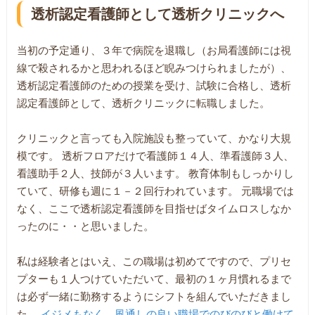
透析認定看護師として透析クリニックへ
当初の予定通り、３年で病院を退職し（お局看護師には視
線で殺されるかと思われるほど睨みつけられましたが）、
透析認定看護師のための授業を受け、試験に合格し、透析
認定看護師として、透析クリニックに転職しました。
クリニックと言っても入院施設も整っていて、かなり大規
模です。 透析フロアだけで看護師１４人、準看護師３人、
看護助手２人、技師が３人います。 教育体制もしっかりし
ていて、研修も週に１－２回行われています。 元職場では
なく、ここで透析認定看護師を目指せばタイムロスしなか
ったのに・・と思いました。
私は経験者とはいえ、この職場は初めてですので、プリセ
プターも１人つけていただいて、最初の１ヶ月慣れるまで
は必ず一緒に勤務するようにシフトを組んでいただきまし
た。
イジメもなく、風通しの良い職場でのびのびと働けて