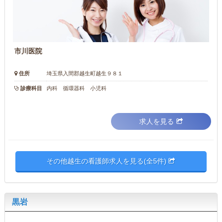
市川医院
住所
埼玉県入間郡越生町越生９８１
診療科目
内科 循環器科 小児科
求人を見る
その他越生の看護師求人を見る(全5件)
黒岩