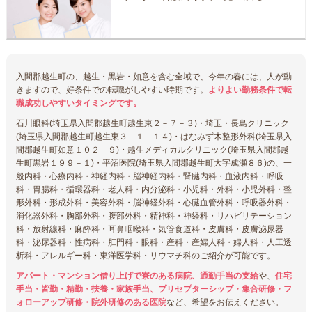
入間郡越生町の、越生・黒岩・如意を含む全域で、今年の春には、人が動
きますので、好条件での転職がしやすい時期です。
よりよい勤務条件で転
職成功しやすいタイミングです。
石川眼科(埼玉県入間郡越生町越生東２－７－３)・埼玉・長島クリニック
(埼玉県入間郡越生町越生東３－１－１４)・はなみず木整形外科(埼玉県入
間郡越生町如意１０２－９)・越生メディカルクリニック(埼玉県入間郡越
生町黒岩１９９－１)・平沼医院(埼玉県入間郡越生町大字成瀬８６)の、一
般内科・心療内科・神経内科・脳神経内科・腎臓内科・血液内科・呼吸
科・胃腸科・循環器科・老人科・内分泌科・小児科・外科・小児外科・整
形外科・形成外科・美容外科・脳神経外科・心臓血管外科・呼吸器外科・
消化器外科・胸部外科・腹部外科・精神科・神経科・リハビリテーション
科・放射線科・麻酔科・耳鼻咽喉科・気管食道科・皮膚科・皮膚泌尿器
科・泌尿器科・性病科・肛門科・眼科・産科・産婦人科・婦人科・人工透
析科・アレルギー科・東洋医学科・リウマチ科のご紹介が可能です。
アパート・マンション借り上げで寮のある病院、通勤手当の支給
や、
住宅
手当・皆勤・精勤・扶養・家族手当、プリセプターシップ・集合研修・フ
ォローアップ研修・院外研修のある医院
など、希望をお伝えください。