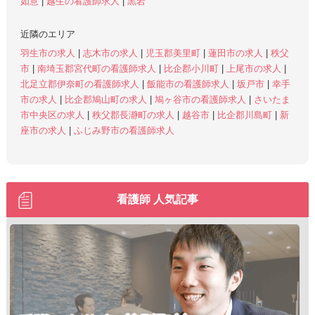
如意
|
越生の看護師求人
|
黒岩
近隣のエリア
羽生市の求人
|
志木市の求人
|
児玉郡美里町
|
蓮田市の求人
|
秩父
市
|
南埼玉郡宮代町の看護師求人
|
比企郡小川町
|
上尾市の求人
|
北足立郡伊奈町の看護師求人
|
飯能市の看護師求人
|
坂戸市
|
幸手
市の求人
|
比企郡鳩山町の求人
|
鳩ヶ谷市の看護師求人
|
さいたま
市中央区の求人
|
秩父郡長瀞町の求人
|
越谷市
|
比企郡川島町
|
新
座市の求人
|
ふじみ野市の看護師求人
看護師 人気記事