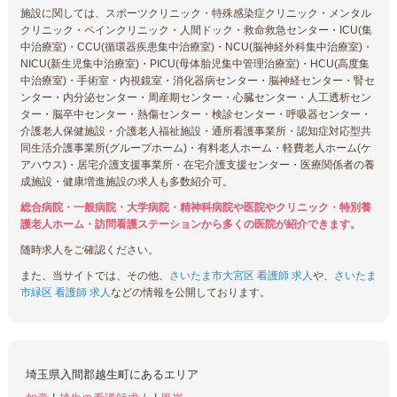
施設に関しては、スポーツクリニック・特殊感染症クリニック・メンタル
クリニック・ペインクリニック・人間ドック・救命救急センター・ICU(集
中治療室)・CCU(循環器疾患集中治療室)・NCU(脳神経外科集中治療室)・
NICU(新生児集中治療室)・PICU(母体胎児集中管理治療室)・HCU(高度集
中治療室)・手術室・内視鏡室・消化器病センター・脳神経センター・腎セ
ンター・内分泌センター・周産期センター・心臓センター・人工透析セン
ター・脳卒中センター・熱傷センター・検診センター・呼吸器センター・
介護老人保健施設・介護老人福祉施設・通所看護事業所・認知症対応型共
同生活介護事業所(グループホーム)・有料老人ホーム・軽費老人ホーム(ケ
アハウス)・居宅介護支援事業所・在宅介護支援センター・医療関係者の養
成施設・健康増進施設の求人も多数紹介可。
総合病院・一般病院・大学病院・精神科病院や医院やクリニック・特別養
護老人ホーム・訪問看護ステーションから多くの医院が紹介できます。
随時求人をご確認ください。
また、当サイトでは、その他、
さいたま市大宮区 看護師 求人
や、
さいたま
市緑区 看護師 求人
などの情報を公開しております。
埼玉県入間郡越生町にあるエリア