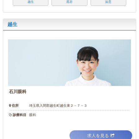
越生
黒岩
如意
越生
石川眼科
住所
埼玉県入間郡越生町越生東２－７－３
診療科目
眼科
求人を見る