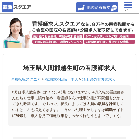
メニュー
埼玉県入間郡越生町の看護師求人
医療転職スクエア
>
看護師の転職・求人
>
埼玉県の看護師求人
8月は求人数自体は多くない時期になりますが、4月入職の看護師さ
んたちも仕事に慣れ始め、看護師さんの仕事分担が病院側も分かっ
てきた時期です。ですので、状況によっては
人員の増員を計画
して
いるところも増えてきます。こういった理由からまずは
転職サイト
に登録
し、求人を見て
情報収集
をしっかり行なうとよいでしょう。