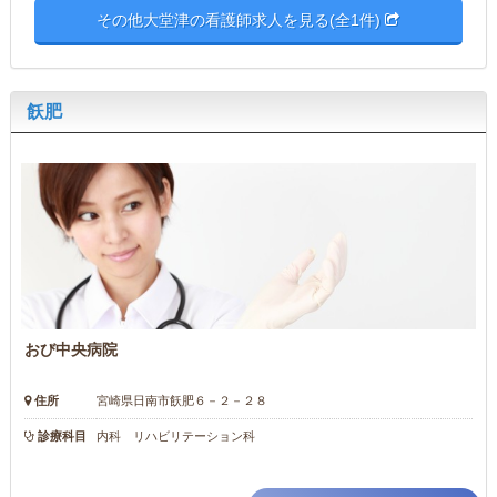
その他大堂津の看護師求人を見る(全1件)
飫肥
おび中央病院
住所
宮崎県日南市飫肥６－２－２８
診療科目
内科 リハビリテーション科