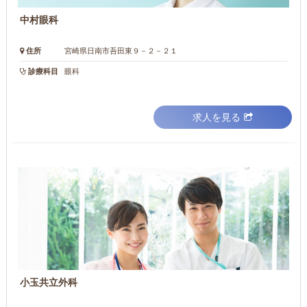
中村眼科
住所
宮崎県日南市吾田東９－２－２１
診療科目
眼科
求人を見る
小玉共立外科