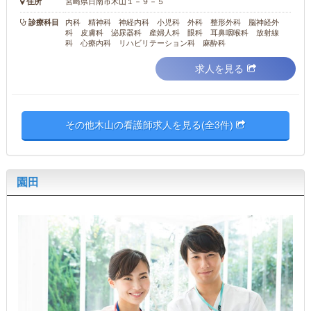
住所
宮崎県日南市木山１－９－５
診療科目
内科 精神科 神経内科 小児科 外科 整形外科 脳神経外
科 皮膚科 泌尿器科 産婦人科 眼科 耳鼻咽喉科 放射線
科 心療内科 リハビリテーション科 麻酔科
求人を見る
その他木山の看護師求人を見る(全3件)
園田