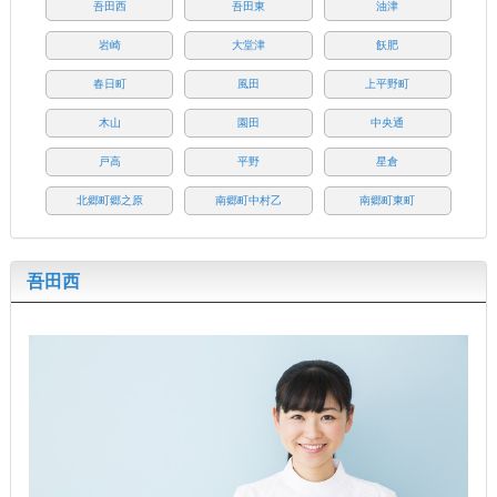
吾田西
吾田東
油津
岩崎
大堂津
飫肥
春日町
風田
上平野町
木山
園田
中央通
戸高
平野
星倉
北郷町郷之原
南郷町中村乙
南郷町東町
吾田西